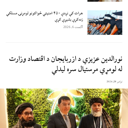
هرات کې نږدې ۴۵۰ امنيتي ځواکونو لومړنۍ مسلکي
زده‌کړې بشپړې کړې
آگست 6, 2026
نورالدين عزيزي د ازربايجان د اقتصاد وزارت
له لومړي مرستيال سره ليدلي
نوامبر 28, 2024