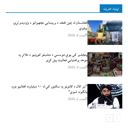
اړوند خبرونه
افغانستان له چين څخه د برېښنايي تجهيزاتو د واردېدو لړۍ
پيلوي
آگست 6, 2026
پنجشېر کې یوې موسسې د متشبثو کورنیو د ملاتړ په
موخه پراختیايي فعالیت پیل کړی
آگست 5, 2026
“تېر کال د کانونو په سکتور کې له ۱۰ میلیارده افغانیو ډېره
پانګونه شوې”
آگست 2, 2026