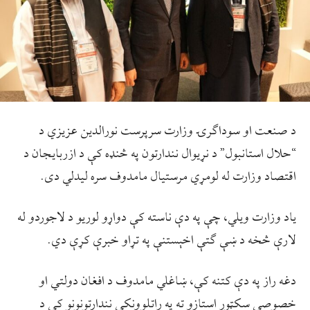
د صنعت او سوداګرۍ وزارت سرپرست نورالدين عزيزي د
“حلال استانبول” د نړيوال نندارتون په څنډه کې د ازربايجان د
اقتصاد وزارت له لومړي مرستيال مامدوف سره ليدلي دی.
ياد وزارت ويلي، چې په دې ناسته کې دواړو لوريو د لاجوردو له
لارې څخه د ښې ګتې اخېستنې په تړاو خبرې کړې دي.
دغه راز په دې کتنه کې، ښاغلي مامدوف د افغان دولتي او
خصوصي سکټور استازو ته په راتلوونکي نندارتونونو کې د