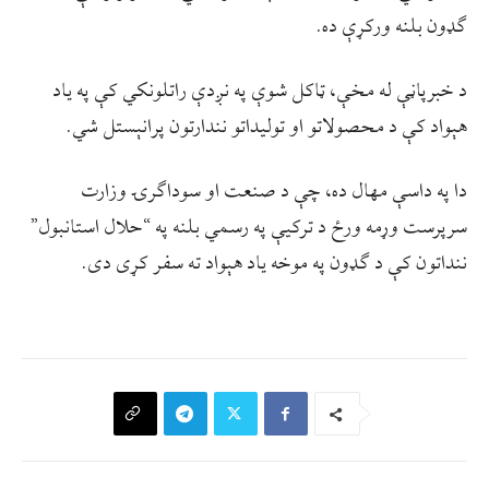
ګډون بلنه ورکړې ده.
د خبرپاڼې له مخې، ټاکل شوې په نږدې راتلونکي کې په ياد
هېواد کې د محصولاتو او توليداتو نندارتون پرانېستل شي.
دا په داسې مهال ده، چې د صنعت او سوداګرۍ وزارت
سرپرست وړمه ورځ د ترکيې په رسمي بلنه په “حلال استانبول”
ننداتون کې د ګډون په موخه ياد هېواد ته سفر کړی دی.