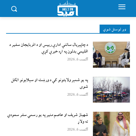
ډېر لوستل شوي
د چاپېریال ساتنې ادارې رییس او د اذربایجان سفیر د
اقلیمي بدلون په اړه خبرې کړې
آگست 6, 2026
په یو شمېر ولایتونو کې د ورښت او سېلابونو اټکل
شوی
آگست 6, 2026
شهباز شریف او عاصم منیر په یو رسمي سفر سعودي
ته ولاړ
آگست 6, 2026