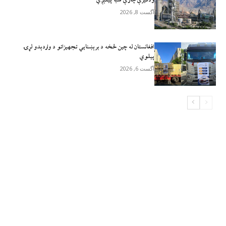
ودانیزې چارې سبا پیلېږي
آگست 8, 2026
افغانستان له چين څخه د برېښنايي تجهيزاتو د واردېدو لړۍ
پيلوي
آگست 6, 2026