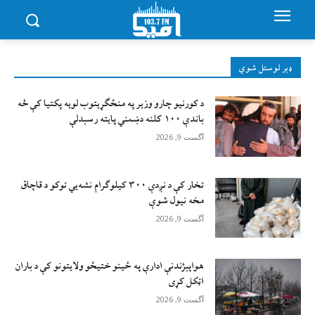
ډېر لوستل شوي
د کورنیو چارو وزیر په منځګړیتوب لویه پکتیا کې څه
باندې ۱۰۰ کلنه دښمني پایته رسېدلې
آگست 9, 2026
تخار کې د نږدې ۳۰۰ کیلوګرام نشه‌يي توکو د قاچاق
مخه نیول شوې
آگست 9, 2026
هواپېژندنې ادارې په ځینو ختیځو ولایتونو کې د باران
اټکل کړی
آگست 9, 2026