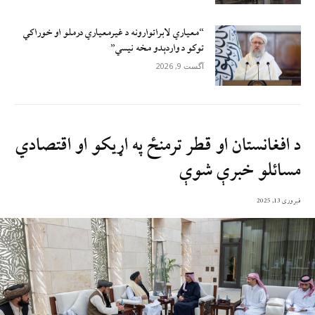
“معیاري لابراتوارونه د غیرمعیاري درملو او خوراکي
توکو د واردېدو مخه نیسي”
آگست 9, 2026
د افغانستان او قطر ترمنځ په اړيکو او اقتصادي
مسائلو خبرې شوې
فبروری 13, 2025