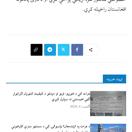
افغانستان راخپله کړي.
اړوند خبرونه
هرات کې د خوړو، اوبو او درملو د کیفیت کنټرول لابراتوار
ګټې اخيستنې ته سپارل کېږي
آگست 9, 2026
د هرات په «زنده‌جان» ولسوالۍ کې د سمنټو سترې کارخونې