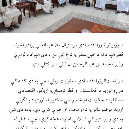
د وزيرانو شورا اقتصادي مرستيال ملا عبدالغني برادر اخوند
قطر هېواد ته د خپل سفر په ترڅ کې نن د دې هېواد د لومړي
وزير محمد بن عبدالرحمن ال ثاني سره کتلي دي.
د رياست‌الوزرا اقتصادي معاونيت ويلي، چې په دې کتنه کې
دواړو لوريو د افغانستان او قطر ترمنځ په اړيکو، اقتصادي
مسائلو، د حکومت او خصوصي سکتور له لوري د پانګونې
اړوند موضوعاتو په تړاو بحث او خبرې کړې دي. ياده دې شي
په دې وروستيو کې اسلامي امارت هڅه کړې، چې د قطر له
خصوصي سکتور سره اړيکي پراخې کړي او د دوی پانګونه