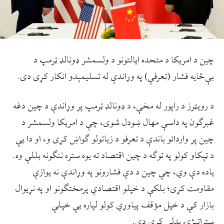
چين د امريکا د متحده ايالتونو د ولسمشر ډونالډ ټرمپ د
بې‌ځايه فشار (تعرفې) په وړاندې له تسليمېدو انکار کړی دی.
د رويټرز د راپور له مخې، د ډونالډ ټرمپ پر وړاندې د چین دغه
غبرګون په داسې مهال ښودل شوی، چې د امریکا ولسمشر د
چین پر وارداتو باندې د تعرفو د زیاتولو ګواښ کړی و، او دا یې
د ټېکاو کولو په توګه د چین اقتصاد ته یوه ستره ننګونه بللې وه.
ياده دې وي، چې چین د دې فشارونو په وړاندې نه یوازې
مقاومت کړی؛ بلکې د خپلو اقتصادي پرمختګونو او په نړیوال
بازار کې د خپل مؤقف پیاوړي کولو لپاره یې خپلې
ستراتیژۍ بدلې کړې دي.