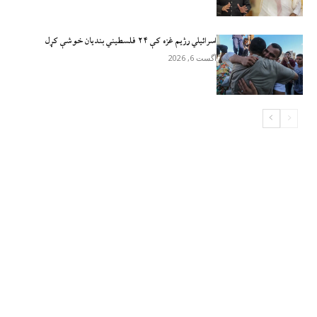
اسرائيلي رژيم غزه کې ۲۴ فلسطیني بندیان خوشې کړل
آگست 6, 2026