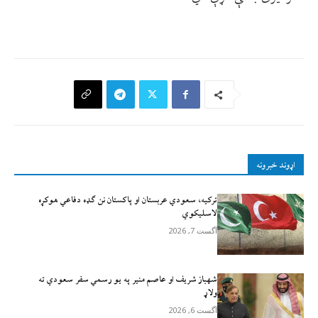
اړوند خبرونه
ترکیه، سعودي عربستان او پاکستان نن ګډه دفاعي هوکړه
لاسلیکوي
آگست 7, 2026
شهباز شریف او عاصم منیر په یو رسمي سفر سعودي ته
ولاړ
آگست 6, 2026