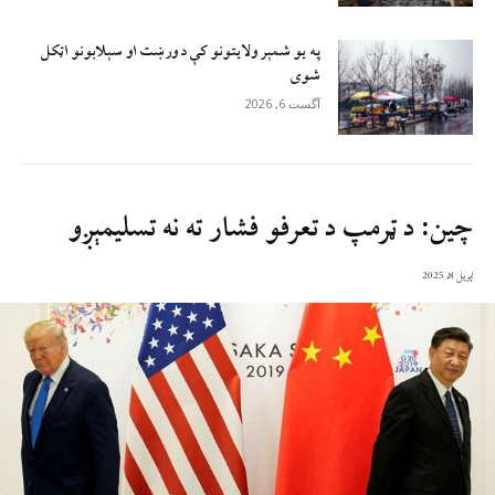
په یو شمېر ولایتونو کې د ورښت او سېلابونو اټکل
شوی
آگست 6, 2026
چین: د ټرمپ د تعرفو فشار ته نه تسلیمېږو
اپریل 8, 2025