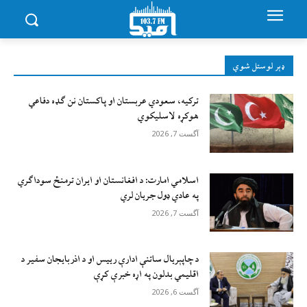
ډېر لوستل شوي
ترکیه، سعودي عربستان او پاکستان نن ګډه دفاعي
هوکړه لاسلیکوي
آگست 7, 2026
اسلامي امارت: د افغانستان او ایران ترمنځ سوداګري
په عادي ډول جریان لري
آگست 7, 2026
د چاپېریال ساتنې ادارې رییس او د اذربایجان سفیر د
اقلیمي بدلون په اړه خبرې کړې
آگست 6, 2026