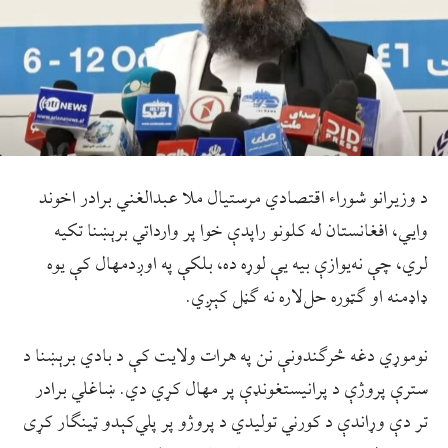
د وزيرانو شوراء اقتصادي مرستیال ملا عبدالغني برادر اخوند
وايي، افغانستان له کلونو راپدې خوا پر وارداتي برېښنا تکیه
لري، چې نه‌یوازې بیه يې لوړه ده، بلکې په اوږدمهال کې یوه
ډاډمنه او ګټوره حل‌لاره نه ګڼل کېږي.
نوموړي دغه څرګندونې نن په هرات ولایت کې د بادي برېښنا د
سترې پروژې د پرانیستغونډې پر مهال کړي دي. ښاغلي برادر
تر دې وړاندې د کورني تولیدي د پروژو پر پلي‌کېدو ټينګار کړی