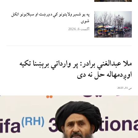
په یو شمېر ولایتونو کې د ورښت او سېلابونو اټکل
شوی
آگست 6, 2026
ملا عبدالغني برادر: پر وارداتي برېښنا تکيه
اوږدمهاله حل نه دی
می 31, 2025