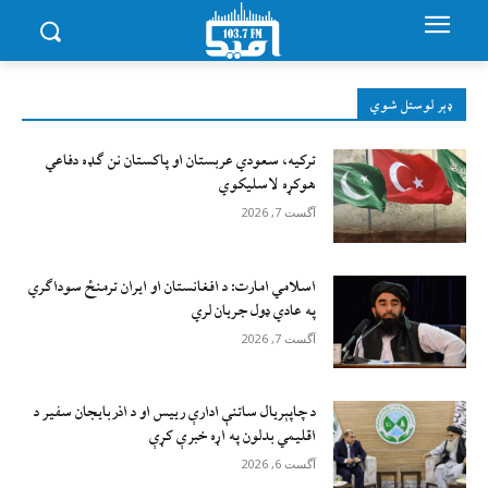
ډېر لوستل شوي
ترکیه، سعودي عربستان او پاکستان نن ګډه دفاعي
هوکړه لاسلیکوي
آگست 7, 2026
اسلامي امارت: د افغانستان او ایران ترمنځ سوداګري
په عادي ډول جریان لري
آگست 7, 2026
د چاپېریال ساتنې ادارې رییس او د اذربایجان سفیر د
اقلیمي بدلون په اړه خبرې کړې
آگست 6, 2026