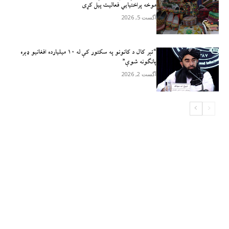
موخه پراختیايي فعالیت پیل کړی
آگست 5, 2026
“تېر کال د کانونو په سکتور کې له ۱۰ میلیارده افغانیو ډېره
پانګونه شوې”
آگست 2, 2026