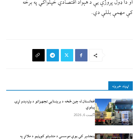
او دا ډول پروژې يې د هېواد اقتصادي خپلواکي په برخه
کې مهمې بللې دي.
اړوند خبرونه
افغانستان له چين څخه د برېښنايي تجهيزاتو د واردېدو لړۍ
پيلوي
آگست 6, 2026
پنجشېر کې یوې موسسې د متشبثو کورنیو د ملاتړ په