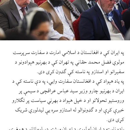
په ايران کې د افغانستان د اسلامي امارت د سفارت سرپرست
مولوي فضل محمد حقاني په تهران کې د بهرنیو هېوادونو د
سفیرانو او استازو په ناسته کې ګډون کړی دی.
په ياد هېواد کې د افغانستان سفارت وايي، په دې ناسته کې د
ایران د بهرنیو چارو وزیر سید عباس عراقچی د سیمې پر
وروستیو تحولاتو او د خپل هېواد د بهرني سیاست پر تګلارو
خبرې کړې او د ګډونوالو له استازو سره یې لیدلوري شریک
کړی دی.
یاده ناسته د ایران له‌ لوري د تهران مېشتو دیپلوماټانو د همغږۍ