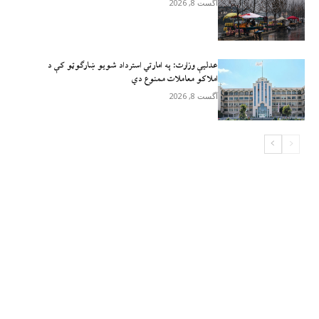
آگست 8, 2026
عدلیې وزارت: په امارتي استرداد شویو ښارګوټو کې د
املاکو معاملات ممنوع دي
آگست 8, 2026