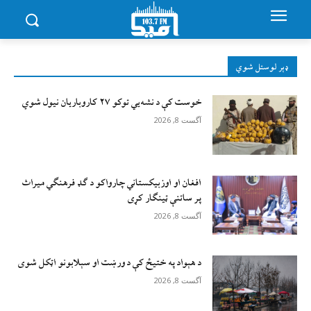
ډېر لوستل شوي
خوست کې د نشه‌يي توکو ۲۷ کاروباریان نیول شوي
آگست 8, 2026
افغان او اوزبیکستاني چارواکو د ګډ فرهنګي میراث
پر ساتنې ټینګار کړی
آگست 8, 2026
د هېواد په ختیځ کې د ورښت او سېلابونو اټکل شوی
آگست 8, 2026