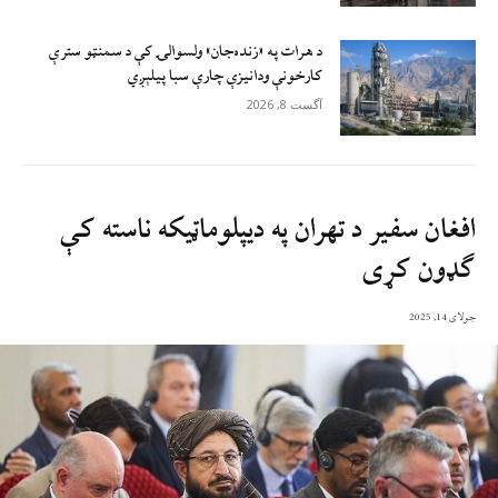
د هرات په «زنده‌جان» ولسوالۍ کې د سمنټو سترې
کارخونې ودانیزې چارې سبا پیلېږي
آگست 8, 2026
افغان سفير د تهران په دیپلوماټيکه ناسته کې
ګډون کړی
جولای 14, 2025