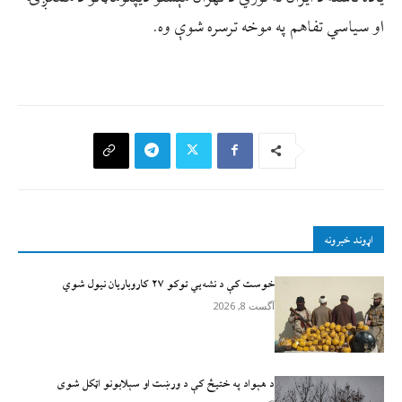
او سیاسي تفاهم په موخه ترسره شوې وه.
اړوند خبرونه
خوست کې د نشه‌يي توکو ۲۷ کاروباریان نیول شوي
آگست 8, 2026
د هېواد په ختیځ کې د ورښت او سېلابونو اټکل شوی