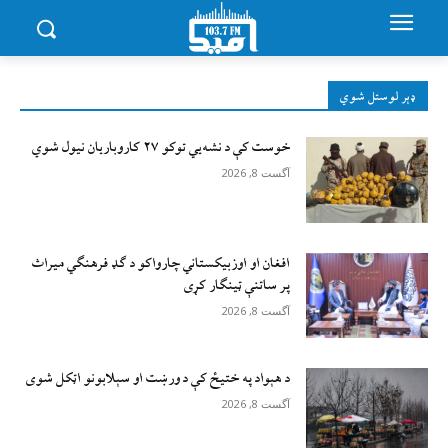
ډېر لوستل شوي
خوست کې د نشه‌يي توکو ۲۷ کاروباریان نیول شوي
آگست 8, 2026
افغان او اوزبیکستاني چارواکو د ګډ فرهنګي میراث
پر ساتنې ټینګار کړی
آگست 8, 2026
د هېواد په ختیځ کې د ورښت او سېلابونو اټکل شوی
آگست 8, 2026