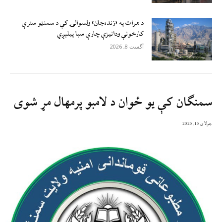
د هرات په «زنده‌جان» ولسوالۍ کې د سمنټو سترې
کارخونې ودانیزې چارې سبا پیلېږي
آگست 8, 2026
سمنګان کې یو ځوان د لامبو پرمهال مړ شوی
جولای 15, 2025