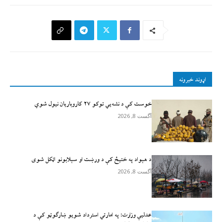
اړوند خبرونه
خوست کې د نشه‌يي توکو ۲۷ کاروباریان نیول شوي
آگست 8, 2026
د هېواد په ختیځ کې د ورښت او سېلابونو اټکل شوی
آگست 8, 2026
عدلیې وزارت: په امارتي استرداد شویو ښارګوټو کې د