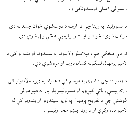
ولسوالۍ اصلي اوسېدونکی و.
د مسوولینو په وینا چې تر اوسه د ډوب‌شوي ځوان جسد نه دی
موندل شوی، خو د را ایستلو لپاره یې هڅې پیل شوې دي.
تر دې مخکې هم د بېلابېلو ولایتونو په سیندونو او بندونو کې د
لامبو پرمهال لسګونه کسان ډوب او مړه شوي دي.
د ویلو ده چې د اوړي په موسم کې د هېواد په ډېرو ولایتونو کې
ورته پېښې زیاتې کېږي، او مسوولینو بار بار له هېوادوالو
غوښتي چې د تفریح پرمهال په لویو سیندونو او بندونو کې له
لامبو ډډه وکړي او د ورته پېښو مخه ونیسي.