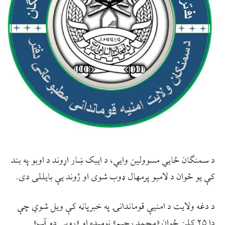
د سمنګان ځایي مسوولین وایي، د ایبک‌ ښار اړوند د اوبو په بند
کې یو ځوان د لامبو پرمهال ډوب شوی او ژوند یې بایللی دی.
د دغه ولایت د امنیې قوماندانۍ په خبرپاڼه کې ویل شوي چې
دا ۲۵ کلن ځوان «محمد رحیم» نومېده او «رویي دو آب»