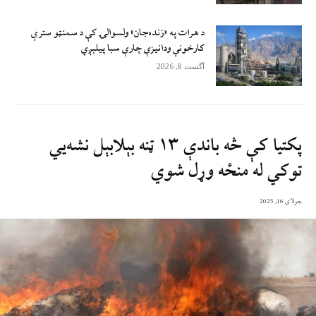
د هرات په «زنده‌جان» ولسوالۍ کې د سمنټو سترې
کارخونې ودانیزې چارې سبا پیلېږي
آگست 8, 2026
پکتیا کې څه باندې ۱۳ ټنه بېلابېل نشه‌يي
توکي له منځه وړل شوي
جولای 16, 2025