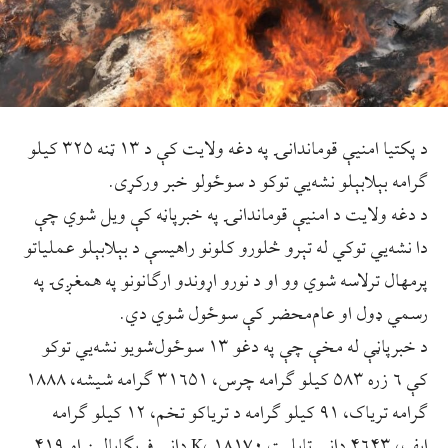
د پکتیا امنیې قوماندانۍ په دغه ولایت کې د ۱۳ ټنه ۳۲۵ کیلو
ګرامه بېلابېلو نشه‌يي توکو د سوځولو خبر ورکړی.
د دغه ولایت د امنیې قوماندانۍ په خبرپاڼه کې ویل شوي چې
دا نشه‌يي توکي له تېرو څلورو کلونو راهیسې د بېلابېلو عملیاتو
پرمهال ترلاسه شوي وو او د نورو اړوندو ارګانونو په همغږۍ په
رسمي ډول او عام‌محضر کې سوځول شوي دي.
د خبرپاڼې له مخې چې په دغو ۱۳ سوځول‌شویو نشه‌یي توکو
کې ۶ زره ۵۸۳ کیلو ګرامه چرس، ۳۱۶۵۱ ګرامه شیشه، ۱۸۸۸
ګرامه تریاک، ۹۱ کیلو ګرامه د تریاکو تخم، ۱۲ کیلو ګرامه
ایف، ۴۶۴۳ دانې ټابلیټ K، ۱۸۱۷۰ دانې فریګابالین او ۴۱۹