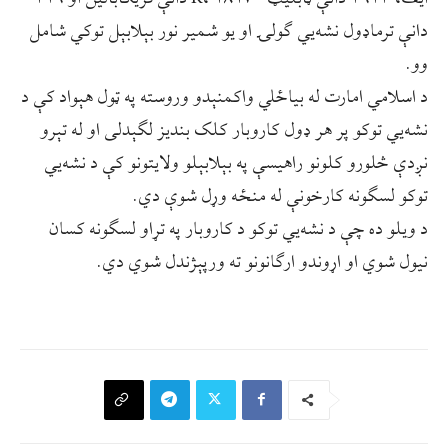
دانې ترماډول نشه‌یي ګولۍ او یو شمیر نور بېلابېل توکي شامل
وو.
د اسلامي امارت له بیاځلي واکمنېدو وروسته په ټول هېواد کې د
نشه‌يي توکو پر هر ډول کاروبار کلک بندیز لګېدلی او له تېرو
نږدې څلورو کلونو راهیسې په بېلابېلو ولایتونو کې د نشه‌‌یي
توکو لسګونه کارخونې له منځه وړل شوې دي.
د ویلو ده چې د نشه‌يي توکو د کاروبار په تړاو لسګونه کسان
نیول شوي او اړوندو ارګانونو ته ورپېژندل شوي دي.