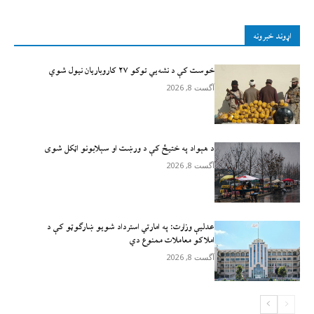
اړوند خبرونه
خوست کې د نشه‌يي توکو ۲۷ کاروباریان نیول شوي
آگست 8, 2026
د هېواد په ختیځ کې د ورښت او سېلابونو اټکل شوی
آگست 8, 2026
عدلیې وزارت: په امارتي استرداد شویو ښارګوټو کې د
املاکو معاملات ممنوع دي
آگست 8, 2026