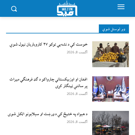
ډېر لوستل شوي
خوست کې د نشه‌يي توکو ۲۷ کاروباریان نیول شوي
آگست 8, 2026
افغان او اوزبیکستاني چارواکو د ګډ فرهنګي میراث
پر ساتنې ټینګار کړی
آگست 8, 2026
د هېواد په ختیځ کې د ورښت او سېلابونو اټکل شوی
آگست 8, 2026