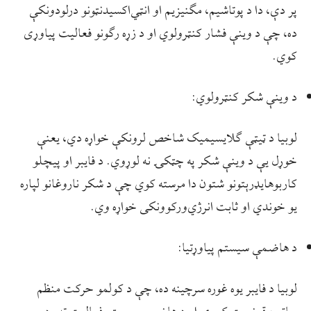
پر دې، دا د پوتاشیم، مګنیزیم او انټي‌اکسیدنټونو درلودونکې
ده، چې د وینې فشار کنټرولوي او د زړه رګونو فعالیت پیاوړی
کوي.
د وینې شکر کنټرولوي:
لوبیا د ټیټې ګلایسیمیک شاخص لرونکې خواړه دي، یعنې
خوړل یې د وینې شکر په چټکۍ نه لوړوي. د فایبر او پیچلو
کاربوهایډرېتونو شتون دا مرسته کوي چې د شکر ناروغانو لپاره
یو خوندي او ثابت انرژي‌ورکوونکی خواړه وي.
د هاضمې سیستم پیاوړتیا:
لوبیا د فایبر یوه غوره سرچینه ده، چې د کولمو حرکت منظم