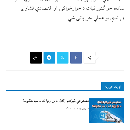
ساده؛ خو ګټور نبات د خوارځواکۍ او اقتصادي فشار پر
وړاندې یو عملي حل پاتې شي.
اړوند خبرونه
مصنوعي ځيرکتيا (AI)؛ د نن اړتیا که د سبا ننګونه؟
فبروری 17, 2026