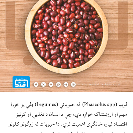
لوبیا (Phaseolus spp) له حبوباتي (Legumes) ډلې یو خورا
مهم او ارزښتناک خواړه دي، چې د انسان د تغذیې او کرنیز
اقتصاد لپاره ځانګړی اهمیت لري. دا حبوبات له زرګونو کلونو