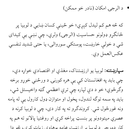
د الرجۍ امکان (نادر خو ممکن)
که څه هم کم لیدل کېږي؛ خو ځینې کسان ښایي د لوبیا پر
ځانګړو ډولونو حساسیت (الرجۍ) ولري، چې نښې یې کیدای
شي د خولې خارښت، پوستکي سوروالی، یا حتی شدید تنفسي
عکس‌العمل وي.
سپارښتنه
:
لوبیا یو ارزښتناک، مغذي او اقتصادي خواړه دي،
چې باید په افغانستان کې يې هره کورنۍ د ورځني خوړو برخه
وګرځوي؛ خو د دې لپاره چې ترې اعظمي ګټه واخیستل شي،
باید په سمه توګه لندول، پخول او متوازن ډول کارول يې له پامه
ونه غورځول شي. کروندګرو ته په کار دی، چې د لوبیا کرنه د
عصري میتودونو پر بنسټ پراخه کړي او روغتيا پالانو ته هم په
کار ده، چې د لوبیا پر ارزښت عامه پوهاوی زیات کړي، څو دا