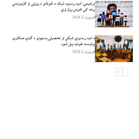
ابراهیمي: امید رسنیزه شبکه د ځوانانو د روزنې او کارموندنې
برخه کې اغېزمن رول لري
فبروری 2, 2026
د امید رسنیزې شبکې او تحصیلي بنسټونو د ګډې همکارۍ
پرانېست غونډه پیل شوه
فبروری 2, 2026