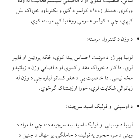
ساتي، قبضیت کموي او د هاضمې سیستم فعالیت ته وده
ورکوي. همداراز، دا د کولمو د ګټورو بکتریاوو خوراک بلل
کېږي، چې د کولمو عمومي روغتیا کې مرسته کوي.
د وزن د کنټرول مرسته:
لوبیا ډېر ژر د مړښت احساس پیدا کوي، ځکه پروټین او فایبر
لري. دا کار د خوراک مقدار کموي او د اضافي وزن د زیاتېدو
مخه نیسي. دا خاصیت یې د هغو کسانو لپاره چې د وزن له
زیاتوالي شکایت لري، خورا ارزښتناک ګرځوي.
د اوسپنې او فوليک اسید سرچینه:
لوبیا د وسپنې او فوليک اسید ښه سرچینه ده، چې دا مواد د
وینې د سره حجرو په تولید، د حاملګۍ پر مهال د جنین د