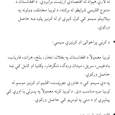
له لارې هېواد ته اقتصادي ارزښت برابروي. د افغانستان د
متنوع اقلیمي شرایطو له برکته، د لوبیا مختلف ډولونه په
بېلابېلو سیمو کې کرل کېږي او له کرنیز پلوه ښه حاصل
ورکوي.
د کرنې پراخوالی او کرنیزې سیمې:
لوبیا معمولاً د افغانستان په بغلان، تخار، بلخ، هرات، فاریاب،
بادغیس، سرپل، میدان وردګ، ننګرهار، پکتیا او کابل کې ښه
حاصل ورکوي.
په دې سیمو کې د خاورې جوړښت، اقلیم او کرنیز موسم له
لوبیا سره مناسب دی. د لوبیا کرنه معمولاً په پسرلي یا اوړي کې
پیلېږي او د مني په لومړیو کې حاصل ورکوي.
اقتصادي ارزښت: