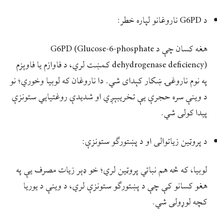
د G6PD ناروغانو لپاره خطر:
هغه کسان چې د G6PD (Glucose-6-phosphate
dehydrogenase deficiency) کمښت لري، د فاوازم یا فاوېزم
په نوم ناروغۍ ښکار کېدای شي. دا ناروغان که لوبیا وخوري؛ نو
د وینې سره حجرې یې تخریبېږي او شدیدې روغتیایي ستونزې
پیدا کولی شي.
د پروټین زیاتوالی او د پښتورګو ستونزې:
لوبیا، که څه هم نباتي پروټین لري؛ خو ډېر زیات مصرف یې په
هغو کسانو کې چې د پښتورګو ستونزې لري، د وینې د یوریا
کچه لوړولی شي.