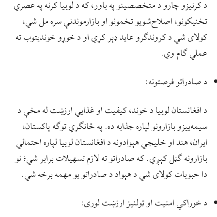
د کرنیزو چارو د متخصصینو په باور، که د لوبیا کرنه په عصري
تخنیکونو، اصلاح‌شویو تخمونو او بازارموندنې سره مل شي،
کولای شي د کروندګرو عاید ډېر کړي او د خوړو خوندیتوب ته
عملي ګام وي.
د صادراتو فرصتونه:
د افغانستان لوبیا د خوند، کیفیت او غذایي ارزښت له مخې د
سیمه‌ییزو بازارونو لپاره جذابه ده. په ځانګړي توګه پاکستان،
ایران، هند او خلیجي هېوادونه د افغانستان لوبیا لپاره احتمالي
بازارونه ګڼل کېږي. که صادراتو ته لازم تسهیلات برابر شي؛ نو
دا حبوبات کولای شي د هېواد د صادراتو یو مهمه برخه شي.
د خوراکي امنیت او ټولنیز ارزښت لوری: