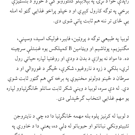
راپدې خوا د نړۍ په بېلابېلو کلتورونو کې د خوړو د بنسټیزې
برخې په توګه کارول کېږي او د خپلو پراخو غذایي ګټو له امله
یې ځای تر ننه هم ثابت پاتې شوی دی.
لوبیا په طبیعي توګه د پروټین، فایبر، فولیک اسید، وسپنې،
مګنیزیم، پوتاشیم او ویټامین B کمپلکس یوه غښتلې سرچینه
ده. دا مواد نه یوازې د بدن د ودې او روغتیا لپاره حیاتي رول
لري، بلکې د زړه د ناروغیو، شکرې، ځیګر د غوړوالي او د
سرطان د ځینو ډولونو مخنیوي په برخه کې هم ګټور ثابت شوي
دي. له دې سره، لوبیا د وینې شکر ثابت ساتلو ځانګړتیاوو لپاره
یو مهم غذایي انتخاب ګرځېدلی دی.
د لوبیا له کرنیز پلوه بله مهمه ځانګړتیا دا ده چې د نایتروجن
تثبیتوونکي نباتاتو او حبوباتو له ډلې ده، یعنې دا د خاوري په