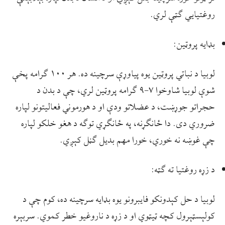
روغتیایي ګټې لري.
بډایه پروټین:
لوبیا د نباتي پروټین یوه پیاوړې سرچینه ده. هر ۱۰۰ ګرامه پخې
شوې لوبیا شاوخوا ۷–۹ ګرامه پروټین لري، چې د بدن د
حجراتو جوړښت، د عضلاتو ودې او د هورموني فعالیتونو لپاره
ضروري دی. دا ځانګړنه، په ځانګړي توګه د هغو خلکو لپاره
چې غوښه نه خوري، خورا مهم بدیل ګڼل کېږي.
د زړه روغتیا ته ګټه:
لوبیا د حل کېدونکو فایبرونو یوه بډایه سرچينه ده، کوم چې د
کولېسټېرول کچه ټيټوي او د زړه د ناروغیو خطر کموي. سربېره