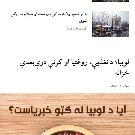
په یو شمېر ولایتونو کې د ورښت او سېلابونو اټکل
شوی
آگست 6, 2026
لوبیا؛ د تغذیې، روغتیا او کرنې درې‌بعدي
خزانه
جولای 19, 2025