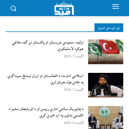
ډېر لوستل شوي
ترکیه، سعودي عربستان او پاکستان نن ګډه دفاعي
هوکړه لاسلیکوي
آگست 7, 2026
اسلامي امارت: د افغانستان او ایران ترمنځ سوداګري
په عادي ډول جریان لري
آگست 7, 2026
د چاپېریال ساتنې ادارې رییس او د اذربایجان سفیر د
اقلیمي بدلون په اړه خبرې کړې
آگست 6, 2026