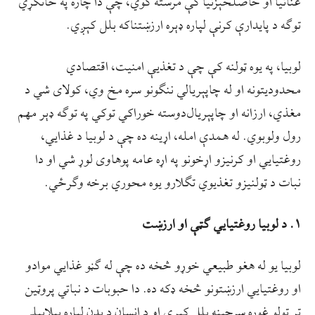
غناتیا او حاصلخېزتیا کې مرسته کوي، چې دا چاره په ځانګړي
توګه د پایدارې کرنې لپاره ډېره ارزښتناکه بلل کېږي.
لوبیا، په یوه ټولنه کې چې د تغذیې امنیت، اقتصادي
محدودیتونه او له چاپېریالي ننګونو سره مخ وي، کولای شي د
مغذي، ارزانه او چاپېریال‌دوسته خوراکي توکي په توګه ډېر مهم
رول ولوبوي. له همدې امله، اړینه ده چې د لوبیا د غذایي،
روغتیایي او کرنیزو اړخونو په اړه عامه پوهاوی لوړ شي او دا
نبات د ټولنیزو تغذیوي تګلارو یوه محوري برخه وګرځي.
۱. د
لوبیا روغتیايي ګټې او ارزښت
لوبیا یو له هغو طبیعي خوړو څخه ده چې له ګڼو غذایي موادو
او روغتیايي ارزښتونو څخه ډکه ده. دا حبوبات د نباتي پروټین
تر ټولو غوره سرچینه بلل کېږي او د انسان د بدن لپاره بېلابېلې