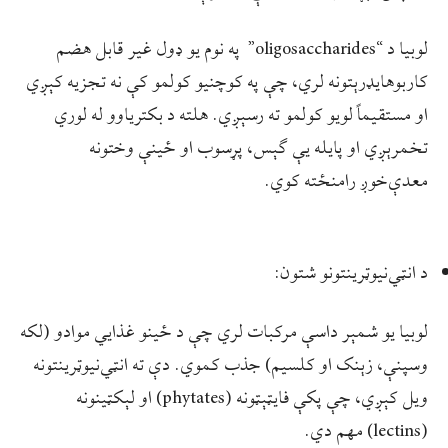
لوبیا د “oligosaccharides” په نوم یو ډول غیر قابل هضم
کاربوهایډرېتونه لري، چې په کوچنیو کولمو کې نه تجزیه کېږي
او مستقیماً لویو کولمو ته رسېږي. هلته د بکتریاوو له‌ لوري
تخمرېږي او پایله یې ګېس، پړسوب او ځینې وختونه
معدې‌خوږ رامنځته کوي.
د انټي‌نيوټرینتونو شتون:
لوبیا یو شمېر داسې مرکبات لري چې د ځینو غذایي موادو (لکه
وسپنې، زېنک او کلسیم) جذب کموي. دې ته انټي‌نيوټرینتونه
ویل کېږي، چې پکې فایټېټونه (phytates) او لېکټینونه
(lectins) مهم دي.