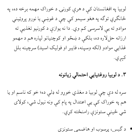
لوبیا په افغانستان کې د هرې کورنۍ د خوراک مهمه برخه ده، په
ځانګړي توګه په هغو سیمو کې چې د غوښې یا نورو پروټیني
موادو ته يې لاسرسی کم وي. دا نه یوازې د کورنیو تغذیې ته
ارزانه حل‌لاره ده، بلکې د ښځو او کوچنیانو لپاره هم د مهمو
غذایي موادو (لکه وسپنه، فایبر او فوليک اسید) سرچینه بلل
کېږي.
۳.
د لوبیا روغتیایي احتمالي زیانونه
سره له دې چې لوبیا د مغذي خوړو له ډلې ده؛ خو که ناسم او یا
هم په خوراک کې يې اعتدال په پام کې ونه نيول شي، کولای
شي ځینې ستونزې رامنځته کړي.
د ګېس، پړسوب او هاضمې ستونزې