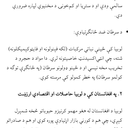
سالمې ودې او د ستړیا او کم‌خونۍ د مخنیوي لپاره ضروري
دي.
د سرطان ضد ځانګړتیاوې:
لوبیا کې ځینې نباتي مرکبات (لکه فېنولونه او فایټوکېمیکلونه)
شته، چې انټي‌اکسیدنټ خاصیتونه لري. دا مواد د حجرو د
تخریب مخه نیسي او د ځینو ډولونو سرطان (په ځانګړې توګه د
کولمو سرطان) په خطر کمولو کې مرسته کوي.
۲. په افغانستان کې د لوبيا حاصلات او اقتصادي ارزښت
لوبیا د افغانستان له هغو مهمو کرنیزو حبوباتو څخه شمېرل
کېږي، چې هم د کورني بازار اړتیاوې پوره کوي او هم د صادراتو