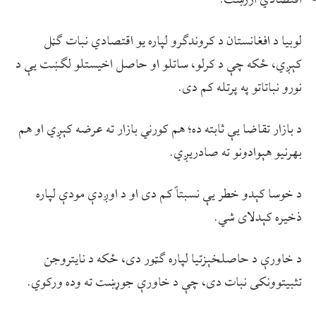
لوبیا د افغانستان د کروندګرو لپاره یو اقتصادي نبات ګڼل
کېږي، ځکه چې د کرلو، ساتلو او حاصل اخیستلو لګښت یې د
نورو نباتاتو په پرتله کم دی.
د بازار تقاضا یې ثابته ده؛ هم کورني بازار ته عرضه کېږي او هم
بهرنیو هېوادونو ته صادریږي.
د خوسا کېدو خطر یې نسبتاً کم دی او د اوږدې مودې لپاره
ذخیره کېدلای شي.
د خاورې د حاصلخېزتیا لپاره ګټور دی، ځکه د نایتروجن
تثبیتوونکی نبات دی، چې د خاورې جوړښت ته وده ورکوي.