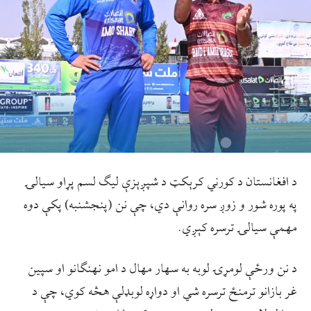
د افغانستان د کورني کرېکټ د شپږېزې لیګ لسم پړاو سیالۍ
په پوره شور و زوږ سره روانې دي، چې نن (پنجشنبه) پکې دوه
مهمې سیالۍ ترسره کېږي.
د نن ورځې لومړۍ لوبه به سهار مهال د امو نهنګانو او سپین
غر بازانو ترمنځ ترسره شي او دواړه لوبډلې هڅه کوي، چې د