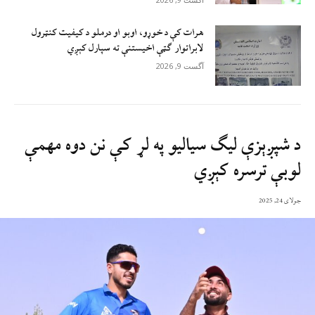
هرات کې د خوړو، اوبو او درملو د کیفیت کنټرول
لابراتوار ګټې اخيستنې ته سپارل کېږي
آگست 9, 2026
د شپږېزې لیګ سیالیو په لړ کې نن دوه مهمې
لوبې ترسره کېږي
جولای 24, 2025