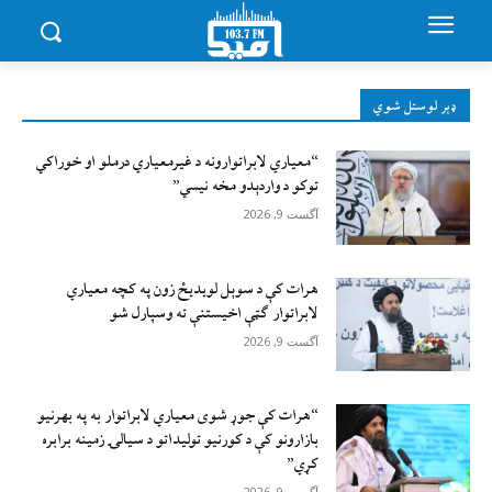
ډېر لوستل شوي
“معیاري لابراتوارونه د غیرمعیاري درملو او خوراکي
توکو د واردېدو مخه نیسي”
آگست 9, 2026
هرات کې د سوېل ‌لویدیځ زون په کچه معیاري
لابراتوار ګټې اخیستنې ته وسپارل شو
آگست 9, 2026
“هرات کې جوړ شوی معیاري لابراتوار به په بهرنیو
بازارونو کې د کورنیو تولیداتو د سیالۍ زمینه برابره
کړي”
آگست 9, 2026