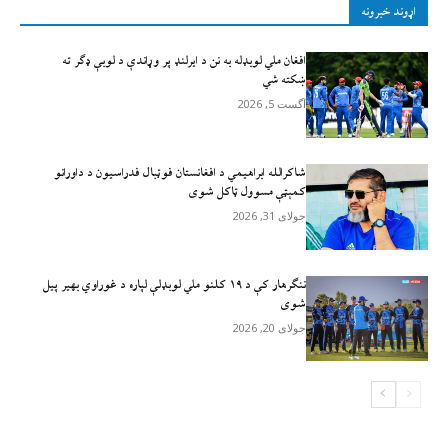
اړوند خبرونه
افغان ملي لوبډله به نن د ايرلنډ پر وړاندې د لوبې ډګر ته
ښکته شي
آگست 5, 2026
شاکرالله ابراهیمي د افغانستان فوټبال فدراسیون د داورانو
کمېټې مسوول ټاکل شوی
جولای 31, 2026
ننګرهار کې د ۱۹ کلنو ملي لوبډلې لپاره د غوراوي بهیر پیل
شوی
جولای 20, 2026