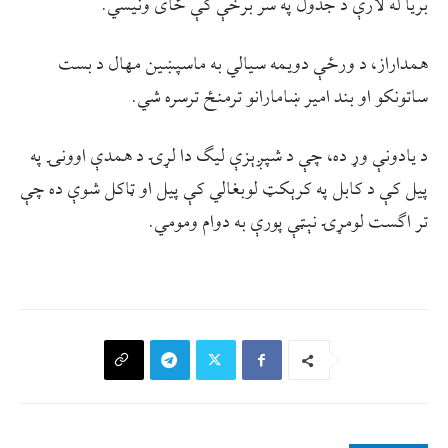
بریا له لارې د جدول په سر برخې کې ځای ونیسي.
همداراز، د ورځې دویمه سیالي به ماسپښین مهال د بست
ساتونکو او بند امیر ښامارانو ترمنځ ترسره شي.
د یادونې وړ ده، چې د شپږېزې لیګ دا لړۍ د همدې اوونۍ په
پيل کې د کابل په کرېکټ لوبغالي کې پیل او ټاکل شوې ده چې
تر اګست لومړۍ نېټې پورې به دوام ومومي.