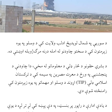
د سوریې په شمال لویدیځ ادلب ولایت کې د وسلو په یوه
زېرمتون کې د سختو چاودنو له امله درنه مرګ‌ژوبله اوښتې ده.
د بشري حقونو د څار ډلې د معلوماتو له مخې، دا چاودنې د
پنجشنبې په ورځ د معرت مصرین په سیمه کې د ترکستان
اسلامي ډلې (TIP) اړوند د وسلو او مهماتو په یوه زېرمتون کې
رامنځته شوې دي.
د یادې ادارې د راپور پر بنسټ، په دې پېښه کې لږ تر لږه د يوې