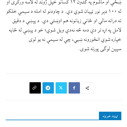
ښځې او ماشوم په ګډون ۱۲ کسانو خپل ژوند له لاسه ورکړی او
له ۱۰۰ ډېر نور ټپیان شوي دي. د چاودنو له امله د سیمې خلکو
ته درانه مالي او ځاني زیانونه هم اوښتي دي. د پېښې د دقیق
لامل په اړه تر دې دمه څه نه‌دي ویل شوي؛ خو د پېښې له ځایه
خپاره شوي انځورونه ښيي، چې له سیمې نه یو لوی
سپین لوګی پورته شوی.
اړوند خبرونه