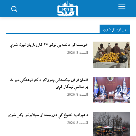
ډېر لوستل شوي
خوست کې د نشه‌يي توکو ۲۷ کاروباریان نیول شوي
آگست 8, 2026
افغان او اوزبیکستاني چارواکو د ګډ فرهنګي میراث
پر ساتنې ټینګار کړی
آگست 8, 2026
د هېواد په ختیځ کې د ورښت او سېلابونو اټکل شوی
آگست 8, 2026