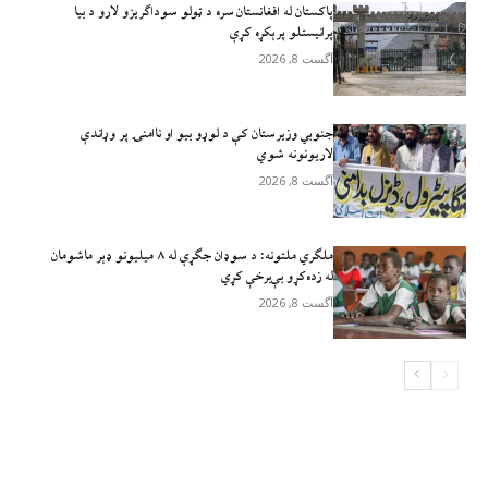
پاکستان له افغانستان سره د ټولو سوداګریزو لارو د بیا
پرانیستلو پرېکړه کړې
آگست 8, 2026
جنوبي وزیرستان کې د لوړو بیو او ناامنۍ پر وړاندې
لاريونونه شوي
آگست 8, 2026
ملګري ملتونه: د سوډان جګړې له ۸ میلیونو ډېر ماشومان
له زده‌کړو بې‌برخې کړي
آگست 8, 2026