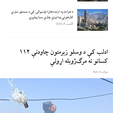
د هرات په «زنده‌جان» ولسوالۍ کې د سمنټو سترې
کارخونې ودانیزې چارې سبا پیلېږي
آگست 8, 2026
ادلب کې د وسلو زېرمتون چاودنې ۱۱۲
کسانو ته مرګ‌ژوبله اړولې
جولای 25, 2025