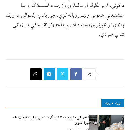
د کرنې، اوبو لګولو او مالدازۍ وزارت د استملاک او بيا
مېشتېدنې عمومي رييس زياته کړې، چې یادې ولسوالۍ د اړوند
پلاوي تر څېړنو وروسته د اداري واحدونو نقشه کې ور زیاتې
شوې هم دي.
اړوند خبرونه
تخار کې د نږدې ۳۰۰ کیلوګرام نشه‌يي توکو د قاچاق مخه
نیول شوې
آگست 9, 2026