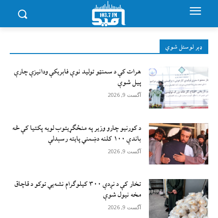
ډېر لوستل شوي
هرات کې د سمنټو تولید نوې فابریکې ودانیزې چارې
پیل شوې
آگست 9, 2026
د کورنیو چارو وزیر په منځګړیتوب لویه پکتیا کې څه
باندې ۱۰۰ کلنه دښمني پایته رسېدلې
آگست 9, 2026
تخار کې د نږدې ۳۰۰ کیلوګرام نشه‌يي توکو د قاچاق
مخه نیول شوې
آگست 9, 2026