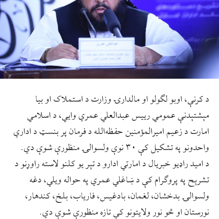
د کرنې، اوبو لګولو او مالدارۍ وزارت د استملاک او بیا
مېشتېدنې عمومي رييس عبدالعلي عمري وايي، د اسلامي
امارت د زعيم اميرالمؤمنين حفظه‌الله د فرمان پر بنسټ د اداري
واحدونو په تشکیل کې ۳۰ نوې ولسوالۍ منظورې شوې دي.
د اميد راډيو خبريال د امارتي ادارو د تېر يو کلنو لاسته راوړنو د
تشرېح په پروګرام کې د ښاغلي عمري په حواله ويلي، دغه
ولسوالۍ بدخشان، لغمان، بادغیس، فاریاب، بلخ، کندهار،
نورستان او څو نور ولایتونو کې تازه منظورې شوې دي.