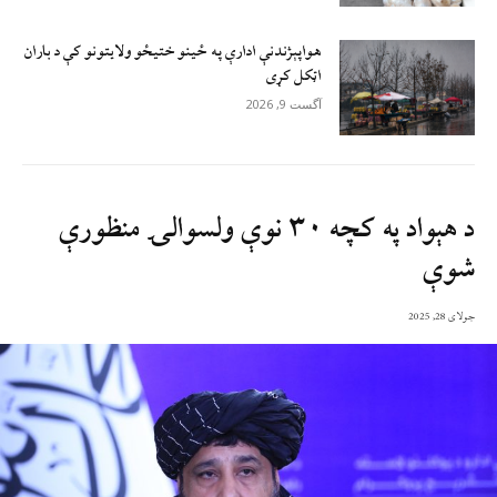
هواپېژندنې ادارې په ځینو ختیځو ولایتونو کې د باران
اټکل کړی
آگست 9, 2026
د هېواد په کچه ۳۰ نوې ولسوالۍ منظورې
شوې
جولای 28, 2025