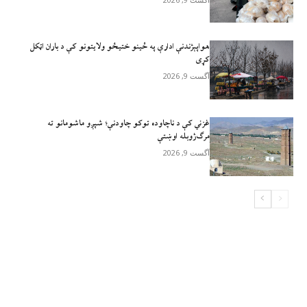
هواپېژندنې ادارې په ځینو ختیځو ولایتونو کې د باران اټکل
کړی
آگست 9, 2026
غزني کې د ناچاوده توکو چاودنې؛ شپږو ماشومانو ته
مرګ‌ژوبله اوښتې
آگست 9, 2026