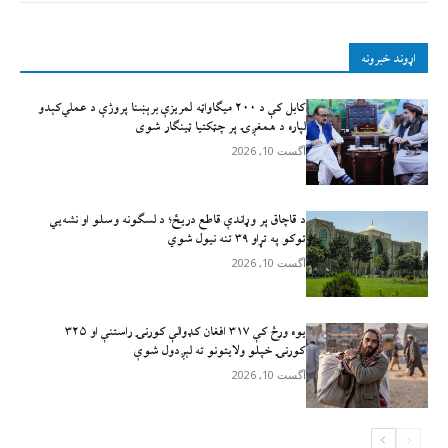
اړوند خبرونه
کابل کې د ۲۰۰ میګاواټه لمریزې برېښنا پروژې د عملي‌کېدو
لپاره د همغږۍ پر چټکتیا ټینګار شوی
آگست 10, 2026
د قاچاق پر وړاندې قاطع دريځ؛ د لسګونه وسلو او نشه‌يي
توکو په تړاو ۳۹ تنه نيول شوي
آگست 10, 2026
یوه ورځ کې ۳۱۷ افغان کډوالې کورنۍ راستنې او ۳۲۵
کورنۍ خپلو ولایتونو ته لېږدول شوې
آگست 10, 2026