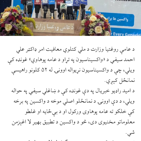
د عامې روغتیا وزارت د ملي کتلوي معافیت امر ډاکټر علي
احمد سیفي د «واکسيناسيون په تړاو د عامه پوهاوي» غونډه کې
ویلي، چې د واکسیناسیون نړیواله اوونۍ له ۵۲ کلونو راهیسې
نمانځل کېږي.
د اميد راډيو خبريال په دې غونډه کې د ښاغلي سيفي په حواله
ويلي، د دې اوونۍ د نمانځلو اصلي موخه د واکسین په برخه
کې خلکو ته عامه پوهاوی ورکول او د بې‌ځایه او غلطو
معلوماتو مخنیوی دی، څو د واکسین د تطبیق بهیر لا اغېزمن
شي.