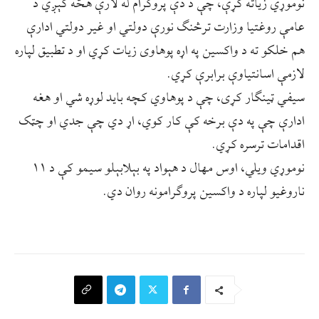
نوموړي زیاته کړې، چې د دې پروګرام له لارې هڅه کېږي د
عامې روغتیا وزارت ترڅنګ نورې دولتي او غیر دولتي ادارې
هم خلکو ته د واکسین په اړه پوهاوی زیات کړي او د تطبیق لپاره
لازمې اسانتیاوې برابرې کړي.
سیفي ټینګار کړی، چې د پوهاوي کچه باید لوړه شي او هغه
ادارې چې په دې برخه کې کار کوي، اړ دي چې جدي او چټک
اقدامات ترسره کړي.
نوموړي ویلي، اوس مهال د هېواد په بېلابېلو سیمو کې د ۱۱
ناروغیو لپاره د واکسین پروګرامونه روان دي.