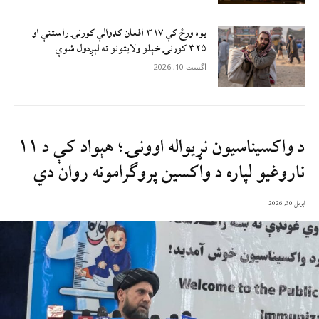
یوه ورځ کې ۳۱۷ افغان کډوالې کورنۍ راستنې او
۳۲۵ کورنۍ خپلو ولایتونو ته لېږدول شوې
آگست 10, 2026
د واکسیناسیون نړیواله اوونۍ؛ هېواد کې د ۱۱
ناروغیو لپاره د واکسین پروګرامونه روان دي
اپریل 30, 2026