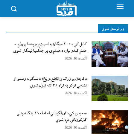
ډېر لوستل شوي
کابل کې د ۲۰۰ میګاواټه لمریزې برېښنا پروژې د
عملي‌کېدو لپاره د همغږۍ پر چټکتیا ټینګار شوی
آگست 10, 2026
د قاچاق پر وړاندې قاطع دريځ؛ د لسګونه وسلو او
نشه‌يي توکو په تړاو ۳۹ تنه نيول شوي
آگست 10, 2026
سعودي کې د اورلګېدنې له امله ۱۶ بنګله‌دېشي
کارکوونکي مړه شوي
آگست 10, 2026