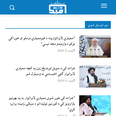
ډېر لوستل شوي
“معیاري لابراتوارونه د غیرمعیاري درملو او خوراکي
توکو د واردېدو مخه نیسي”
آگست 9, 2026
هرات کې د سوېل ‌لویدیځ زون په کچه معیاري
لابراتوار ګټې اخیستنې ته وسپارل شو
آگست 9, 2026
“هرات کې جوړ شوی معیاري لابراتوار به په بهرنیو
بازارونو کې د کورنیو تولیداتو د سیالۍ زمینه برابره
کړي”
آگست 9, 2026