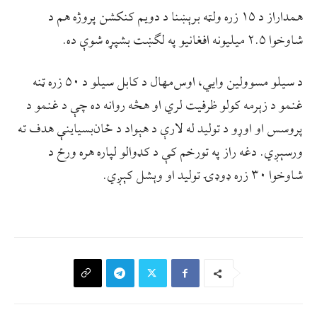
همداراز د ۱۵ زره ولټه برېښنا د دویم کنکشن پروژه هم د
شاوخوا ۲.۵ میلیونه افغانیو په لګښت بشپړه شوې ده.
د سیلو مسوولین وایي، اوس‌مهال د کابل سیلو د ۵۰ زره ټنه
غنمو د زېرمه کولو ظرفیت لري او هڅه روانه ده چې د غنمو د
پروسس او اوړو د تولید له لارې د هېواد د ځان‌بسیاینې هدف ته
ورسېږي. دغه راز په تورخم کې د کډوالو لپاره هره ورځ د
شاوخوا ۳۰ زره ډوډۍ تولید او وېشل کېږي.