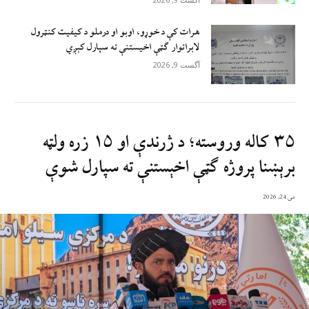
هرات کې د خوړو، اوبو او درملو د کیفیت کنټرول
لابراتوار ګټې اخيستنې ته سپارل کېږي
آگست 9, 2026
۳۵ کاله وروسته؛ د ژرندې او ۱۵ زره ولټه
برېښنا پروژه ګټې اخېستنې ته سپارل شوې
می 24, 2026