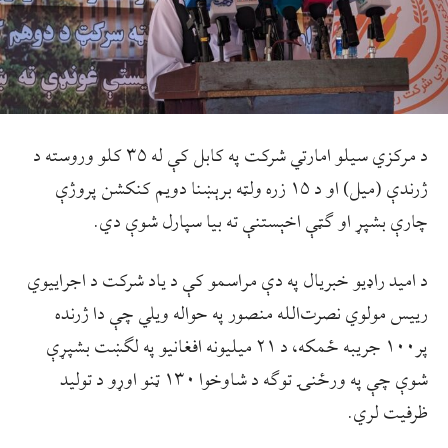
د مرکزي سيلو امارتي شرکت په کابل کې له ۳۵ کلو وروسته د
ژرندې (ميل) او د ۱۵ زره ولټه برېښنا دويم کنکشن پروژې
چارې بشپړ او ګټې اخېستنې ته بيا سپارل شوې دي.
د اميد راډيو خبريال په دې مراسمو کې د ياد شرکت د اجراييوي
رييس مولوي نصرت‌الله منصور په حواله ويلي چې دا ژرنده
پر۱۰۰ جريبه ځمکه، د ۲۱ ميليونه افغانيو په لګښت بشپړې
شوې چې په ورځنۍ توګه د شاوخوا ۱۳۰ ټنو اوړو د توليد
ظرفيت لري.