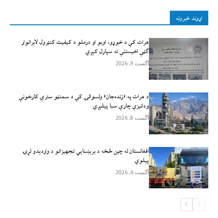
اړوند خبرونه
هرات کې د خوړو، اوبو او درملو د کیفیت کنټرول لابراتوار
ګټې اخيستنې ته سپارل کېږي
آگست 9, 2026
د هرات په «زنده‌جان» ولسوالۍ کې د سمنټو سترې کارخونې
ودانیزې چارې سبا پیلېږي
آگست 8, 2026
افغانستان له چين څخه د برېښنايي تجهيزاتو د واردېدو لړۍ
پيلوي
آگست 6, 2026