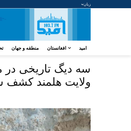
زبان
امید
افغانستان
منطقه و جهان
تح
سه دیگ تاریخی در م
ولایت هلمند کشف 