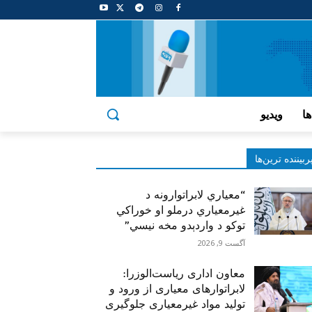
ها
ویدیو
ربیننده‌ ترین‌ها
“معیاري لابراتوارونه د
غیرمعیاري درملو او خوراکي
توکو د واردېدو مخه نیسي”
آگست 9, 2026
معاون اداری ریاست‌الوزرا:
لابراتوارهای معیاری از ورود و
تولید مواد غیرمعیاری جلوگیری