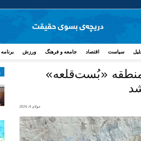
لیل
سیاست
اقتصاد
جامعه و فرهنگ
ورزش
برنامه 
نطقه «بُست‌قلعه»
پ
شد
جولای 4, 2026