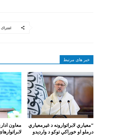
اشتراک
خبر های مرتبط
“معیاري لابراتوارونه د غیرمعیاري
معاون اداری
درملو او خوراکي توکو د واردېدو
لابراتوارها