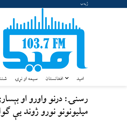
ژبه
امید
افغانستان
سیمه او نړۍ
شننه
میلیونونو نورو ژوند یې ګو