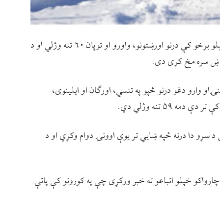
امریکایي چارواکو ویلي چې د دغه هیواد په بېلابېلو برخو کې درنو اورښتونو، واورو او توپان ۶۰ تنه وژلي او د
واښ سره مخ کړی دی.
و وارو دغو درنو څپو په تنسي، اورګان او ایلینوی،
مه ۵۹ تنه وژلي دي.
 د سړو دا درنه څپه ښایي تر یوې اوونۍ دوام وکړي او د
چارواکو خپلو اتباعو ته خبر ورکړی چې په کورونو کې پاتې