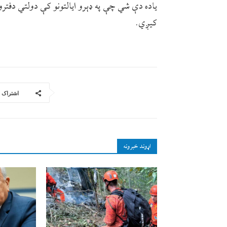
یاده دې شي چې په ډېرو ایالتونو کې دولتي دفترون
کیږي.
اشتراک
اړوند خبرونه