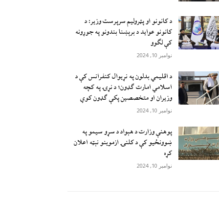
د کانونو او پټرولیم سرپرست وزیر: د
کانونو عواید د برېښنا بندونو په جوړونه
کې لګوو
نوامبر 10, 2024
د اقليمي بدلون په نړيوال کنفرانس کې د
اسلامي امارت ګډون؛ د نړۍ په کچه
وزيران او متخصصين پکې ګډون کوي
نوامبر 10, 2024
پوهنې وزارت د هېواد د سړو سيمو په
ښوونځيو کې د کلنۍ ازموينو نېټه اعلان
کړه
نوامبر 10, 2024