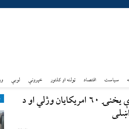
سیاست
اقتصاد
ټولنه او کلتور
خپرونې
لوبې
وي
رسنۍ: درنو واورو او بېسارې یخنۍ ۶۰ امریکایان وژلي او د
ډ
اښلی