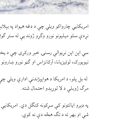
نږدې سلو میلیونو نورو وګړو ژوند یې له ستر ګ
سي اېن اېن نړیوالې رسنۍ خبر ورکړی چې د یخنۍا
نیویورک، لوئیزیانا، آرکانزاس او ګڼو نورو ښارونو کې تر دې د
له بل پلو، د امریکا د هواپېژندنې ادارې ویلي چې
مرګ ژوبلې د لا لوړېدو احتمال شته.
په ډېرو ایالتونو کې سړکونه کنګل دي. امریکایي 
شي او بهر ته د تګ هڅه دې نه کوي.