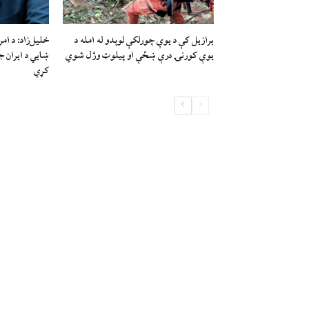
برازیل کې د يوې چورلکې لوېدو له امله د
خلیل‌زاد: د ام
یوې کورنۍ درې ښځې او پیلوټ وژل شوي
ښايي د ایران ج
کړي