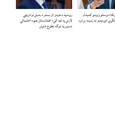
ریکا د وسلو زېرمو کمېدل
روسیه د هرمز او بسفر د بدیل ټرانزیټي
ګړې اوږدېدو ته زمینه برابره
لارې په لټه کې؛ افغانستان هم د احتمالي
مسیر په توګه مطرح شوی