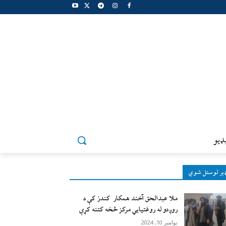
ډيو
ېر لوستل شوي
ملا عبدالحق آخند همکار کندز کې د
روږدو له روغتیایي مرکز څخه کتنه کړې
نوامبر 10, 2024