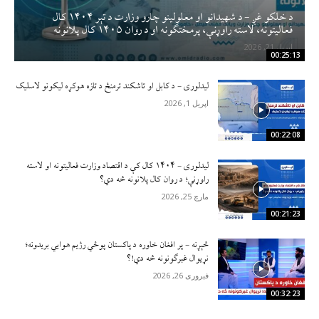
د خلکو غږ – د شهیدانو او معلولینو چارو وزارت د تېر ۱۴۰۴ کال
فعالیتونه، لاسته راوړنې، پرمختګونه او د روان ۱۴۰۵ کال پلانونه
اپریل 21, 2026
00:25:13
لیدلوری – د کابل او تاشکند ترمنځ د تازه هوکړه لیکونو لاسلیک
اپریل 1, 2026
00:22:08
لیدلوری – ۱۴۰۴ کال کې د اقتصاد وزارت فعالیتونه او لاسته
راوړنې؛ د روان کال پلانونه څه دي؟
مارچ 25, 2026
00:21:23
څېړنه – پر افغان خاوره د پاکستان پوځي رژيم هوايي بریدونه؛
نړیوال غبرګونونه څه دي!؟
فبروری 26, 2026
00:32:23