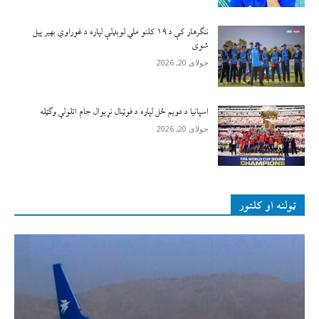
ننګرهار کې د ۱۹ کلنو ملي لوبډلې لپاره د غوراوي بهیر پیل
شوی
جولای 20, 2026
اسپانیا د دویم ځل لپاره د فوټبال نړیوال جام اتلولي وګټله
جولای 20, 2026
ټولنه او کلتور