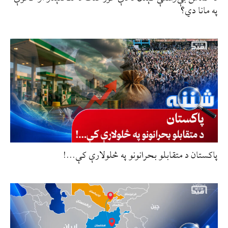
په مانا دي؟
پاکستان د متقابلو بحرانونو په څلولارې کې…!