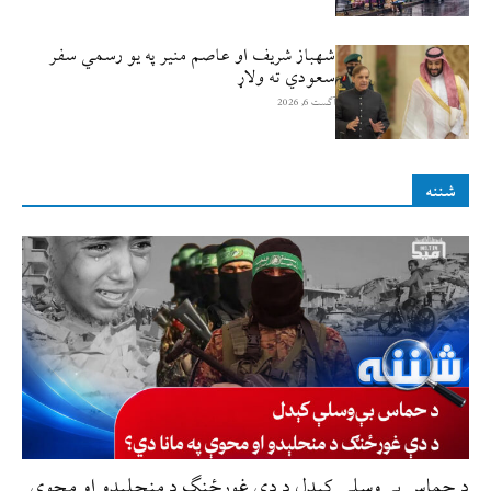
شهباز شریف او عاصم منیر په یو رسمي سفر
سعودي ته ولاړ
آگست 6, 2026
شننه
د حماس بې‌وسلې کېدل د دې غورځنګ د منحلېدو او محوې