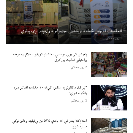
افغانستان له چين څخه د برېښنايي تجهيزاتو د واردېدو لړۍ پيلوي
1 روز مخکې
پنجشېر کې یوې موسسې د متشبثو کورنیو د ملاتړ په موخه
پراختیايي فعالیت پیل کړی
2 روز مخکې
“تېر کال د کانونو په سکتور کې له ۱۰ میلیارده افغانیو ډېره
پانګونه شوې”
5 روز مخکې
اسلام‌کلا بندر کې څه باندې ۵۳۵ ټن بې‌کیفیته ودانیز توکي
مسترد شوي