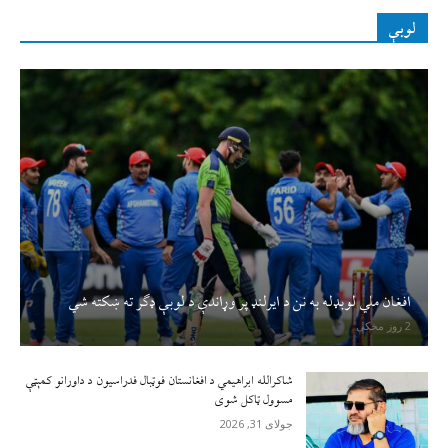
لوبې
افغان ملي لوبډله به نن د ايرلنډ پر وړاندې د لوبې ډګر ته ښکته شي
2 روز مخکې
شاکرالله ابراهیمي د افغانستان فوټبال فدراسیون د داورانو کمېټې
مسوول ټاکل شوی
جولای 31, 2026