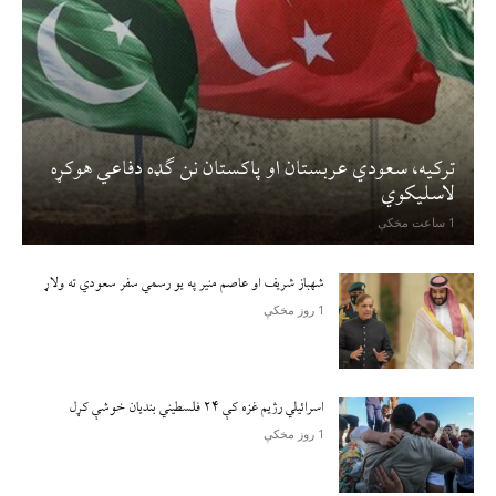
ترکیه، سعودي عربستان او پاکستان نن ګډه دفاعي هوکړه
لاسلیکوي
1 ساعت مخکې
شهباز شریف او عاصم منیر په یو رسمي سفر سعودي ته ولاړ
1 روز مخکې
اسرائيلي رژيم غزه کې ۲۴ فلسطیني بندیان خوشې کړل
1 روز مخکې