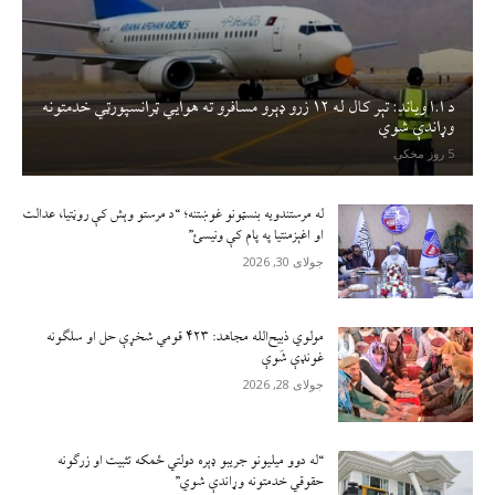
د ا.ا وياند: تېر کال له ۱۲ زرو ډېرو مسافرو ته هوايي ټرانسپورټي خدمتونه
وړاندې شوي
5 روز مخکې
له مرستندویه بنسټونو غوښتنه؛ “د مرستو وېش کې روڼتیا، عدالت
او اغېزمنتیا په پام کې ونیسئ”
جولای 30, 2026
مولوي ذبيح‌الله مجاهد: ۴۲۳ قومي شخړې حل او سلګونه
غونډې شَوې
جولای 28, 2026
“له دوو میلیونو جریبو ډېره دولتي ځمکه تثبیت او زرګونه
حقوقي خدمتونه وړاندې شوي”