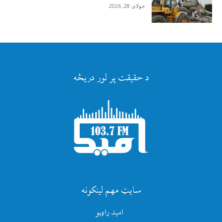
جولای 28, 2026
د حقیقت پر لور دریڅه
سایټ مهم لینکونه
امید راډیو