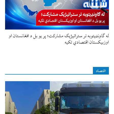
له ګاونډیتوبه تر ستراتیژیک مشارکت؛ پر یو بل د افغانستان او
اوزبیکستان اقتصادي تکیه
اقتصاد