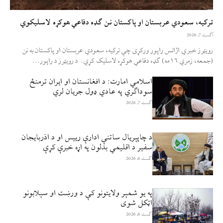
ترکیه، سعودي عربستان او پاکستان نن ګډه دفاعي هوکړه لاسلیکوي
آگست 7, 2026
رویټرز خبري اژانس راپور ورکړی چې ترکیه، سعودي عربستان او پاکستان به نن
(جمعه، زمري ۱۶مه) ګډه دفاعي هوکړه لاسلیک کړي. د رویټرز د راپور...
اسلامي امارت: د افغانستان او ایران ترمنځ
سوداګري په عادي ډول جریان لري
آگست 7, 2026
د چاپېریال ساتنې ادارې رییس او د اذربایجان
سفیر د اقلیمي بدلون په اړه خبرې کړې
آگست 6, 2026
په یو شمېر ولایتونو کې د ورښت او سېلابونو
اټکل شوی
آگست 6, 2026