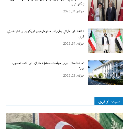
ټينګار کړی
جولای 31, 2026
د افغان او اماراتي چارواکو د دوه‌اړخیزو اړیکو پر پراختیا خبرې
کړې
جولای 31, 2026
“د افغانستان بهرنی سیاست مستقل، متوازن او اقتصادمحوره
دی”
جولای 29, 2026
سیمه او نړۍ