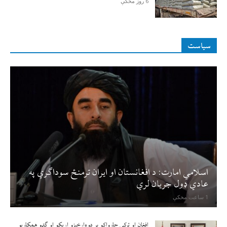
6 روز مخکې
سیاست
اسلامي امارت: د افغانستان او ایران ترمنځ سوداګري په
عادي ډول جریان لري
1 ساعت مخکې
افغان او ترکي چارواکو پر دوه‌اړخیزو اړيکو او ګډو همکاريو