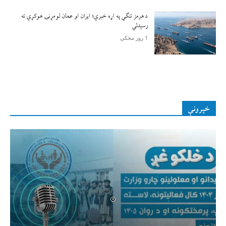
د هرمز تنګي په اړه خبرې؛ ایران او عمان لومړنۍ هوکړې ته
رسېدلي
1 روز مخکې
خپرونې