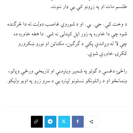
طلسم مات او په زړونو کې یې ډار ننوت.
د وخت کې. جي. بي. او د شوروي غاصب دولت ته دا څرګنده
شوه چې دا خاوره په زور اېل کېدلی نه شي. دا هغه خاوره ده
چې لا له وړاندې پکې د ګرګین، مکناټن او نورو ښکرورو
ککرۍ خاورې شوي.
راځئ دغسې د ګوتو په شمېر ویاړمنې او تاریخي ورځې وپالو،
ونمانځو او د راتلونکو نسلونو لپاره یې د سرو زرو په اوبو ولیکو.