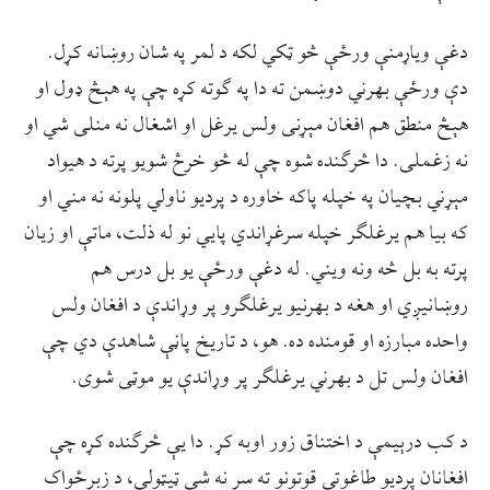
دغې ویاړمنې ورځې څو ټکي لکه د لمر په شان روښانه کړل.
دې ورځې بهرني دوښمن ته دا په ګوته کړه چې په هېڅ ډول او
هېڅ منطق هم افغان مېړنی ولس یرغل او اشغال نه منلی شي او
نه زغملی. دا څرګنده شوه چې له څو خرڅ شویو پرته د هیواد
مېړني بچیان په خپله پاکه خاوره د پردیو ناولي پلونه نه مني او
که بیا هم یرغلګر خپله سرغړاندي پایي نو له ذلت، ماتې او زیان
پرته به بل څه ونه ویني. له دغې ورځې یو بل درس هم
روښانیږي او هغه د بهرنيو یرغلګرو پر وړاندې د افغان ولس
واحده مبارزه او قومنده ده. هو، د تاریخ پاڼې شاهدې دي چې
افغان ولس تل د بهرني یرغلګر پر وړاندې یو موټی شوی.
د کب درېیمې د اختناق زور اوبه کړ. دا یې څرګنده کړه چې
افغانان پردیو طاغوتي قوتونو ته سر نه شي ټیټولی، د زبرځواک