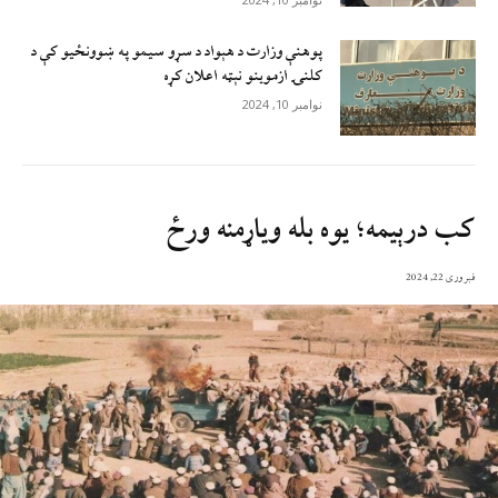
پوهنې وزارت د هېواد د سړو سيمو په ښوونځيو کې د
کلنۍ ازموينو نېټه اعلان کړه
نوامبر 10, 2024
کب درېیمه؛ یوه بله ویاړمنه ورځ
فبروری 22, 2024