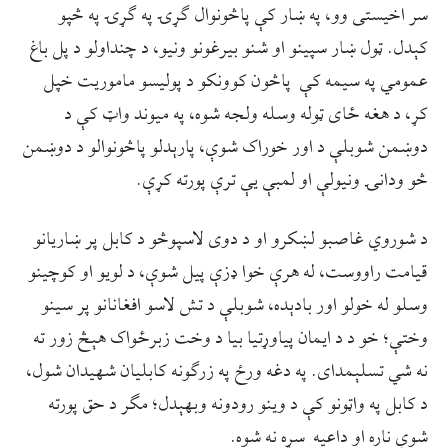
سر اخیستی وو، په ښار کې پاڅونوال ګړۍ په ګړۍ په څپو
کېدل. ټول ښار سپینو او شنو بیرغونو ونیو، د چنداولو د پل باغ
عمومي په سیمه کې پاڅون کوونکو د پولیسو ماموريت خپل
کړ، د هغه ځای ټوله وسله ولجه شوه، په میوند واټ کې د
دوښمن شوبلې د اور خوراک شوې، پارېدلو پاڅونوالو د دوښمن
څو ودانۍ ونیولې او لمبې یې ترې پورته کړې.
د شوروي غاصبو لښکرو او د دوی لاسپوڅو د کابل پر ښاریانو
قیامت راووست، له هرې خوا ډزې پیل شوې، د لویو او کوچینو
وسلو له خولو اور بادېده، شوبلې د تش لاسو افغانانو پر سینو
وختې؛ خو د د ایمان پیاوړتیا بیا د وخت زبرځواک هېڅ زور ته
نه شي تسلېمدای. په دغه ورځ په زرګونه کابلیان شهیدان شول،
د کابل په واټونو کې د وینو رودونه وبهېدل؛ مګر د حق پورته
شوې ناره او داعیه سړه نه شوه.