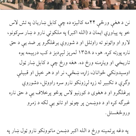
نن د هغې ورځې ۴۴مه کالیزه ده چې کابل ښاریان په تش لاس
خو په پیاوړي ایمان د (الله اکبر) په ملکوتي نارو د ښار سړکونو،
لارو او واټونو ته راوتلل او د شوروي یرغلګرو پر ضد یې د حق
ناره پورته کړه. هو، د ۱۳۵۸ لمرېز لېږدېز د کب درېیمه یوه
تاریخي او ویاړمنه ورځ ده. هغه ورځ چې د کابل ښار ټول
اوسېدونکي ځوانان، زاړه، ښځې، نر او د هر خېل او قبیلې
وګړي د تکبیر له زړه لړزونکو نارو سره راووتل، دشوروي
یرغلګرو او د هغوی د کورنیو لاس پوڅو پرخلاف یې د حق ناره
غبرګه کړه او د دوښمن پر چوڼو او تاڼو یې لکه د زمرو
وروځغستل.
په دغه پرتمینه ورځ د الله اکبر دښمن ماتوونکو نارو ټول ښار په