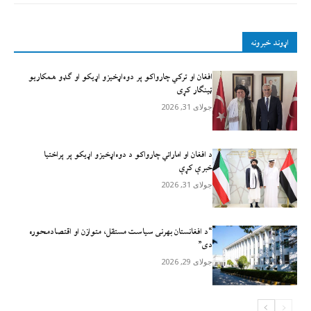
اړوند خبرونه
افغان او ترکي چارواکو پر دوه‌اړخیزو اړيکو او ګډو همکاريو
ټينګار کړی
جولای 31, 2026
د افغان او اماراتي چارواکو د دوه‌اړخیزو اړیکو پر پراختیا
خبرې کړې
جولای 31, 2026
“د افغانستان بهرنی سیاست مستقل، متوازن او اقتصادمحوره
دی”
جولای 29, 2026