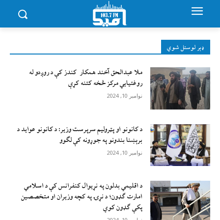
ډېر لوستل شوي
ملا عبدالحق آخند همکار کندز کې د روږدو له
روغتیایي مرکز څخه کتنه کړې
نوامبر 10, 2024
د کانونو او پټرولیم سرپرست وزیر: د کانونو عواید د
برېښنا بندونو په جوړونه کې لګوو
نوامبر 10, 2024
د اقليمي بدلون په نړيوال کنفرانس کې د اسلامي
امارت ګډون؛ د نړۍ په کچه وزيران او متخصصين
پکې ګډون کوي
نوامبر 10, 2024