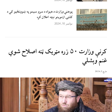
پوهنې وزارت د هېواد د سړو سيمو په ښوونځيو کې د
کلنۍ ازموينو نېټه اعلان کړه
نوامبر 10, 2024
کرنې وزارت ۵۰ زره مټریک ټنه اصلاح شوي
غنم وېشلي
مارچ 5, 2024