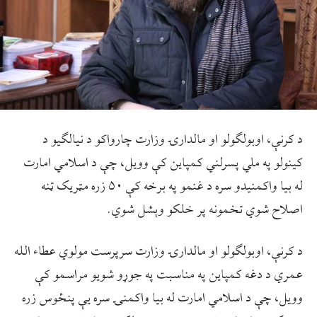
د کرنې، اوبولګولو او مالدارۍ وزارت چارواکو د نیالګیو د
کینولو په ملي پسرلني کمپاین کې وویل، چې د اسلامي امارت
له بیا واکمنیدو سره د غنمو په برخه کې ۵۰ زره مټریک ټنه
اصلاح شوي تخمونه پر خلکو وېشل شوي.
د کرنې، اوبولګولو او مالدارۍ وزارت سرپرست مولوي عطاء الله
عمري د دغه کمپاین په مناسبت په جوړو شویو مراسمو کې
وویل، چې د اسلامي امارت له بیا واکمنۍ سره يې پنځوس زره