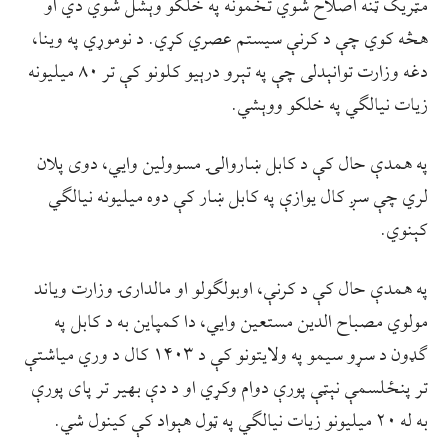
مټریک ټنه اصلاح شوي تخمونه په خلکو وېشل شوي دي او
هڅه کوي چې د کرنې سیستم عصري کړي. د نوموړي په وينا،
دغه وزارت توانېدلى چې په تېرو درېيو کلونو کې تر ٨٠ ميليونه
زيات نيالګي په خلکو ووېشي.
په همدې حال کې د کابل ښاروالۍ مسوولین وايي، دوی پلان
لري چې سږ کال یوازې په کابل ښار کې دوه میلیونه نیالګي
کېنوي.
په همدې حال کې د کرنې، اوبولګولو او مالدارۍ وزارت ویاند
مولوي مصباح الدین مستعین وايي، دا کمپاین به د کابل په
ګډون د سړو سیمو په ولایتونو کې د ۱۴۰۳ کال د وري میاشتې
تر پنځلسمې نېټې پورې دوام وکړي او د دې بهیر تر پای پورې
به له ۲۰ میلیونو زیات نیالګي په ټول هېواد کې کینول شي.