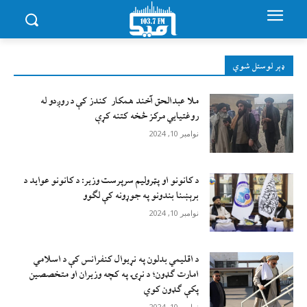
ډېر لوستل شوي
ملا عبدالحق آخند همکار کندز کې د روږدو له
روغتیایي مرکز څخه کتنه کړې
نوامبر 10, 2024
د کانونو او پټرولیم سرپرست وزیر: د کانونو عواید د
برېښنا بندونو په جوړونه کې لګوو
نوامبر 10, 2024
د اقليمي بدلون په نړيوال کنفرانس کې د اسلامي
امارت ګډون؛ د نړۍ په کچه وزيران او متخصصين
پکې ګډون کوي
نوامبر 10, 2024