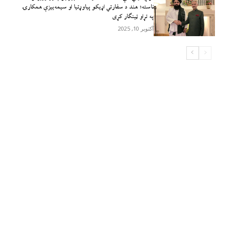
ناسته؛ هند د سفارتي اړیکو پیاوړتیا او سیمه‌ییزې همکارۍ
په تړاو ټینګار کړی
آکتوبر 10, 2025