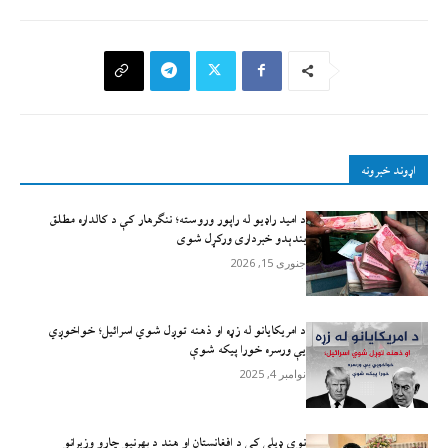
اړوند خبرونه
د امید راډیو له راپور وروسته؛ ننګرهار کې د کالداره مطلق
بندېدو خبرداری ورکړل شوی
جنوری 15, 2026
د امریکایانو له زړه او ذهنه توږل شوي اسرائیل؛ خواخوږي
یې ورسره خورا پیکه شوې
نوامبر 4, 2025
نوي ډیلي کې د افغانستان او هند د بهرنیو چارو وزیرانو