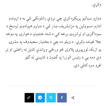
وکړې.
دواړو سیالیو پرېکړه کړې چې نږدې راتلونکي کې به د اړوندو
ادارو مسوولين په مزارشريف ښار کې د دواړو هېوادونو ترمنځ د
سوداګرۍ او ټرانزېټ برخه کې د شته خنډونو د هوارۍ په موخه
جلا غونډه وکړي. د ویلو ده چې د بختیار سعیدوف په مشرۍ
یو ازبک لوړپوړی پلاوی څو ورځې وړاندې کابل ته راغلی او تر
دې دمه یې د رئیس الوزرا په ګډون د کابینې له ګڼو
غړو سره کتلي دي.