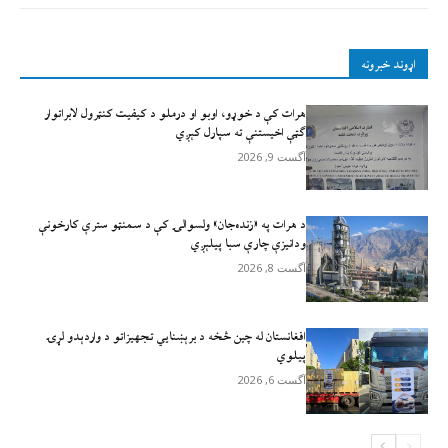
اړوند خبرونه
هرات کې د خوړو، اوبو او درملو د کیفیت کنټرول لابراتوار
ګټې اخيستنې ته سپارل کېږي
آگست 9, 2026
د هرات په «زنده‌جان» ولسوالۍ کې د سمنټو سترې کارخونې
ودانیزې چارې سبا پیلېږي
آگست 8, 2026
افغانستان له چين څخه د برېښنايي تجهيزاتو د واردېدو لړۍ
پيلوي
آگست 6, 2026