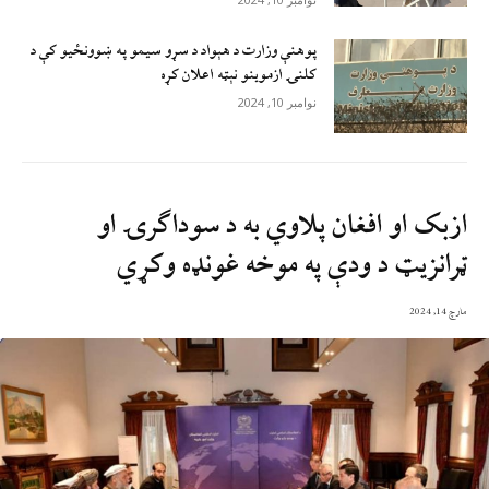
پوهنې وزارت د هېواد د سړو سيمو په ښوونځيو کې د
کلنۍ ازموينو نېټه اعلان کړه
نوامبر 10, 2024
ازبک او افغان پلاوي به د سوداګرۍ او
ټرانزیټ د ودې په موخه غونډه وکړي
مارچ 14, 2024