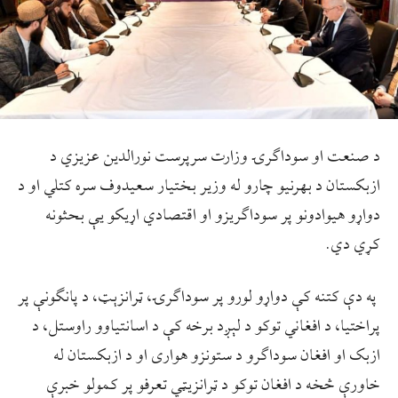
د صنعت او سوداګرۍ وزارت سرپرست نورالدین عزیزي د
ازبکستان د بهرنیو چارو له وزیر بختیار سعیدوف سره کتلي او د
دواړو هیوادونو پر سوداګریزو او اقتصادي اړیکو یې بحثونه
کړي دي.
په دې کتنه کې دواړو لورو پر سوداګرۍ، ټرانزېټ، د پانګونې پر
پراختیا، د افغاني توکو د لېږد برخه کې د اسانتیاوو راوستل، د
ازبک او افغان سوداګرو د ستونزو هواری او د ازبکستان له
خاورې څخه د افغان توکو د ټرانزیټي تعرفو پر کمولو خبرې