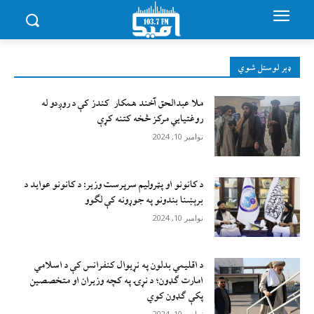
ډېر لوستل شوي
ملا عبدالحق آخند همکار کندز کې د روږدو له
روغتیایي مرکز څخه کتنه کړې
نوامبر 10, 2024
د کانونو او پټرولیم سرپرست وزیر: د کانونو عواید د
برېښنا بندونو په جوړونه کې لګوو
نوامبر 10, 2024
د اقليمي بدلون په نړيوال کنفرانس کې د اسلامي
امارت ګډون؛ د نړۍ په کچه وزيران او متخصصين
پکې ګډون کوي
نوامبر 10, 2024