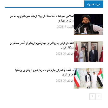
اړوند خبرونه
اسلامي امارت: د افغانستان او ایران ترمنځ سوداګري په عادي
ډول جریان لري
آگست 7, 2026
افغان او ترکي چارواکو پر دوه‌اړخیزو اړيکو او ګډو همکاريو
ټينګار کړی
جولای 31, 2026
د افغان او اماراتي چارواکو د دوه‌اړخیزو اړیکو پر پراختیا
خبرې کړې
جولای 31, 2026