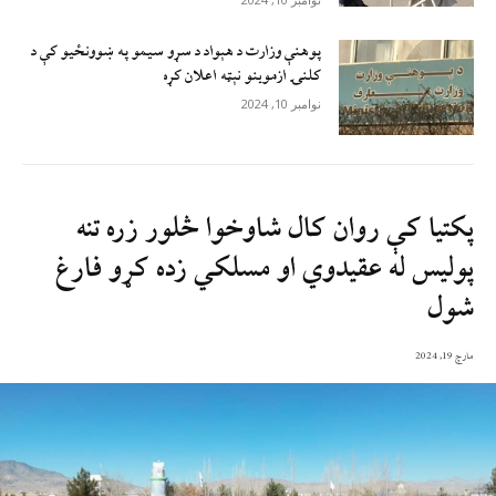
پوهنې وزارت د هېواد د سړو سيمو په ښوونځيو کې د
کلنۍ ازموينو نېټه اعلان کړه
نوامبر 10, 2024
پکتیا کې روان کال شاوخوا څلور زره تنه
پولیس له عقیدوي او مسلکي زده کړو فارغ
شول
مارچ 19, 2024