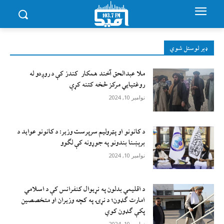
ډېر لوستل شوي
ملا عبدالحق آخند همکار کندز کې د روږدو له
روغتیایي مرکز څخه کتنه کړې
نوامبر 10, 2024
د کانونو او پټرولیم سرپرست وزیر: د کانونو عواید د
برېښنا بندونو په جوړونه کې لګوو
نوامبر 10, 2024
د اقليمي بدلون په نړيوال کنفرانس کې د اسلامي
امارت ګډون؛ د نړۍ په کچه وزيران او متخصصين
پکې ګډون کوي
نوامبر 10, 2024