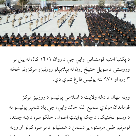
د پکتیا امنیه قومندانۍ وایي چې د روان ۱۴۰۲ کال له پیل تر
وروستۍ د سویل ختیځ زون له بېلابېلو روزنیزو مرکزونو څخه
۳ زره او ۹۷۰ تنه پولیس فارغ شوي دي.
ورته مهال د دغه ولایت د اسلامي پولیسو د روزنیز مرکز
قوماندان مولوي سمیع الله خالد وايي، چې یاد شمېر پولیسو ته
د وسلو تخنیک، د چک پواینټ اصول، خلکو سره د ښه چلند،
لومړنیو طبي مرستو، پر دښمن د عملیاتو د تر سره کولو او ورته