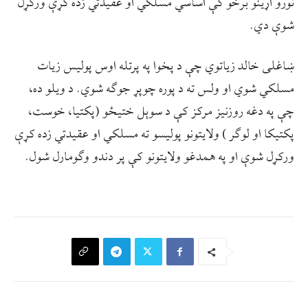
نورو اړینو برخو کې اساسي مسلکي او عقیدتي زده کړې ورکړل
شوې دي.
ښاغلی خالد زیاتوي چې د پخوا په پرتله اوس پوليس زیات
مسلکي شوي او ولس ته د پوره چوپړ جوګه شوي. د ویلو ده،
چې په دغه روزنیز مرکز کې د سوېل ختیځو (پکتیا، خوست،
پکتیکا او لوګر ) ولایتونو پولیسو ته مسلکي او عقیدتي زده کړې
ورکړل شوې او په همدغو ولایتونو کې پر دندو وګومارل شول.