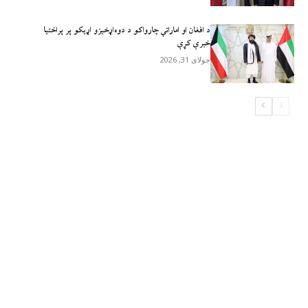
د افغان او اماراتي چارواکو د دوه‌اړخیزو اړیکو پر پراختیا
خبرې کړې
جولای 31, 2026