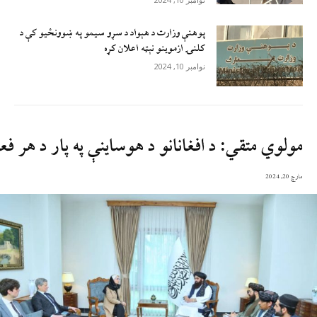
پوهنې وزارت د هېواد د سړو سيمو په ښوونځيو کې د
کلنۍ ازموينو نېټه اعلان کړه
نوامبر 10, 2024
مولوي متقي: د افغانانو د هوساینې په پار د هر ف
مارچ 20, 2024