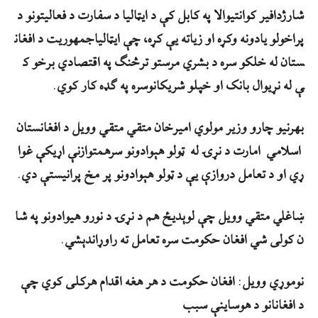
شارژدافیر
کوانتیوالا
په
کابل
کې
د
ایټالیا
د
سفارت
د
فعالیتونو
د
پراخولو
يادونه
وکړه
او
زیاته
یې
کړه،
چې
ایټالیا
جمهوریت
د
افغان
ستان
له
خلکو
سره
د
بشري
مرستو
ترڅنګ
په
اقتصادي
برخو
ک
ې
له
نړیوال
بانک
او
خپلو
شريکانو
سره
په
ګډه
کار
کوي
.
بهرنیو
چارو
وزیر
مولوي
امیرخان
متقي
متقي
وويل
د
افغانستان
اسلامي
امارت
د
نړۍ
له
ټولو
هېوادونو
سره
متوازنې
اړیکې
غوا
ړي
او
د
تعامل
دروازې
يې
د
ټولو
هېوادونو
پر
مخ
پرانیستې
دي
.
ښاغلي
متقي
وویل
چې
لوېدیځ
هم
د
نړۍ
د
نورو
هیوادونو
په
شا
ن
کولی
شي
افغان
حکومت
سره
تعامل
ته
راوړاندې
شي
.
نوموړي
وویل
:
افغان
حکومت
د
هر
هغه
اقدام
هرکلی
کوي
چې
د
افغانانو
د
هوساينې
سبب