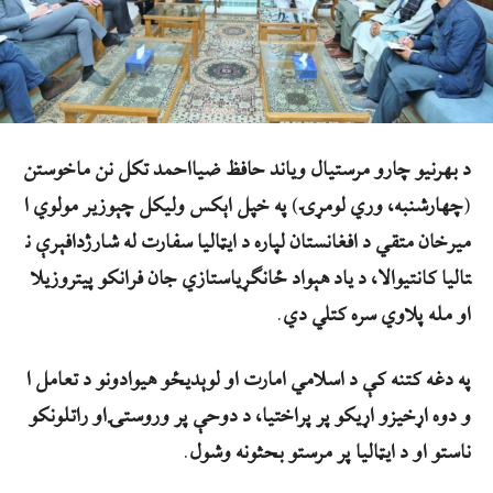
د
بهرنیو
چارو
مرستیال
ویاند
حافظ
ضیااحمد
تکل
نن
ماخوستن
(
چهارشنبه،
وري
لومړۍ
)
په
خپل
اېکس
ولیکل
چې
وزیر
مولوي
ا
میرخان
متقي
د
افغانستان
لپاره
د
ایټالیا
سفارت
له
شارژدافېرې
ن
تالیا
کانتیوالا،
د
ياد
هېواد
ځانګړي
استازي
جان
فرانکو
پیتروزیلا
او
مله
پلاوي
سره
کتلي
دي
.
په
دغه
کتنه
کې
د
اسلامي
امارت
او
لوېدیځو
هیوادونو
د
تعامل
ا
و
دوه
اړخیزو
اړیکو
پر
پراختیا،
د
دوحې
پر
وروستۍ
او
راتلونکو
ناستو
او
د
ایټالیا
پر
مرستو
بحثونه
وشول
.