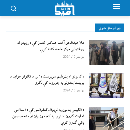
ډېر لوستل شوي
ملا عبدالحق آخند همکار کندز کې د روږدو له
روغتیایي مرکز څخه کتنه کړې
نوامبر 10, 2024
د کانونو او پټرولیم سرپرست وزیر: د کانونو عواید د
برېښنا بندونو په جوړونه کې لګوو
نوامبر 10, 2024
د اقليمي بدلون په نړيوال کنفرانس کې د اسلامي
امارت ګډون؛ د نړۍ په کچه وزيران او متخصصين
پکې ګډون کوي
نوامبر 10, 2024