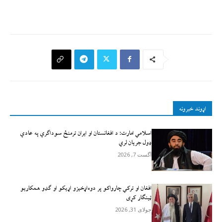
اړوند خبرونه
اسلامي امارت: د افغانستان او ایران ترمنځ سوداګري په عادي
ډول جریان لري
آگست 7, 2026
افغان او ترکي چارواکو پر دوه‌اړخیزو اړيکو او ګډو همکاريو
ټينګار کړی
جولای 31, 2026