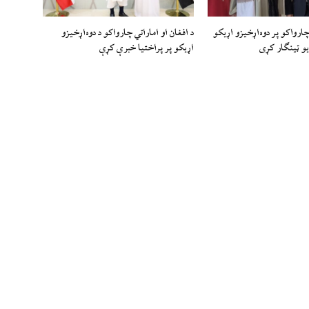
چارواکو پر دوه‌اړخیزو اړيکو
د افغان او اماراتي چارواکو د دوه‌اړخیزو
و ټينګار کړی
اړیکو پر پراختیا خبرې کړې