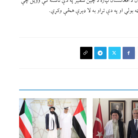
 د افغانستان لپاره د چین سفیر په دې ناسته کې وویل چې
ه بولي او په دې تړاو به لا ډېرې هڅې وکړي.