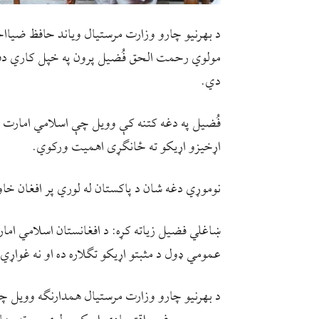
د بهرنیو چارو وزارت مرستیال ویاند حافظ ضیا
مولوي رحمت الحق فُضیل پرون په خپل کاري دفتر
دي.
فُضیل په دغه کتنه کې وویل چې اسلامي امارت له
اړخیزو اړیکو ته ځانګړی اهمیت ورکوي.
نوموړي دغه شان د پاکستان له لوري پر افغان خاو
ښاغلي فضیل زیاته کړه: د افغانستان اسلامي اما
عمومي ډول د مثبتو اړیکو تګلاره ده او نه غوا
د بهرنیو چارو وزارت مرستیال همدارنګه وویل چ