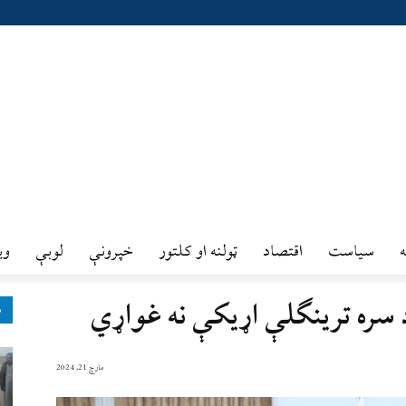
سیاست
اقتصاد
ټولنه او کلتور
خپرونې
لوبې
وي
 سره ترینګلې اړیکې نه غواړي
ډ
مارچ 21, 2024