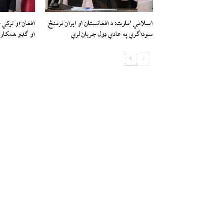
اسلامي امارت: د افغانستان او ایران ترمنځ
افغان او ترکي 
سوداګري په عادي ډول جریان لري
او ګډو همکاري