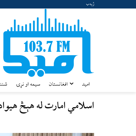
ژبه
امید
افغانستان
سیمه او نړۍ
شننه
اسلامي امارت له هېڅ هیواد