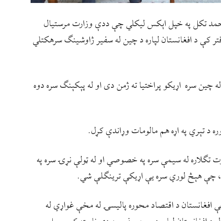
احمد تکل په خپل اېکس لیکلي چې ددې وزارت مرستیال
 کې د افغانستان لپاره د چین له سفیر ژاوشینګ سرهکتلي
 چین سره اړیکو پراختیا ته ژمن دی او له پېکېنګ سره دوه
ره د تېري په اړه هم مالومات وړاندې کړل.
رت تګلاره له سیمې سره په خصوصي او له ټولې نړۍ سره په
ړي، چې هېڅ لوري سره یې اړیکې ترینګلې شي.
ې افغانستان د اقتصاد محوره پالیسۍ له مخې غواړي له