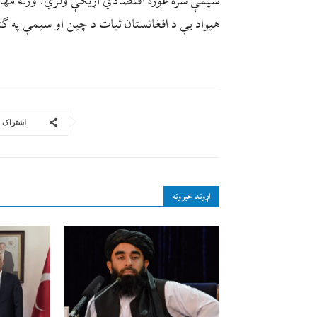
سیمې سره غوره اقتصادي اړیکې ولري. ورته مهال
هیواد یې د افغانستان ثبات د چین او سیمې په ګټ
اشتراک
اړوند خبرونه