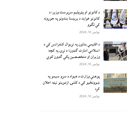
د کانونو او پټرولیم سرپرست وزیر: د
کانونو عواید د برېښنا بندونو په جوړونه
کې لګوو
نوامبر 10, 2024
د اقليمي بدلون په نړيوال کنفرانس کې د
اسلامي امارت ګډون؛ د نړۍ په کچه
وزيران او متخصصين پکې ګډون کوي
نوامبر 10, 2024
پوهنې وزارت د هېواد د سړو سيمو په
ښوونځيو کې د کلنۍ ازموينو نېټه اعلان
کړه
نوامبر 10, 2024