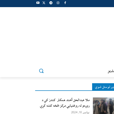
ډيو
ېر لوستل شوي
ملا عبدالحق آخند همکار کندز کې د
روږدو له روغتیایي مرکز څخه کتنه کړې
نوامبر 10, 2024