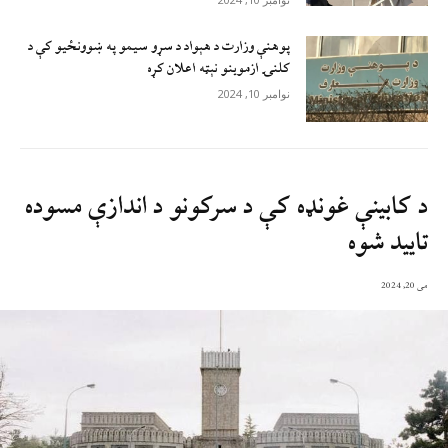
پوهنې وزارت د هېواد د سړو سيمو په ښوونځيو کې د
کلنۍ ازموينو نېټه اعلان کړه
نوامبر 10, 2024
د کابینې غونډه کې د سرکونو د اندازې مسوده
تایید شوه
می 20, 2024