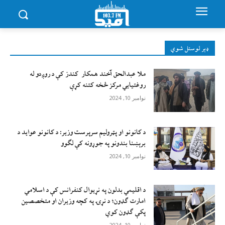
ډېر لوستل شوي
ملا عبدالحق آخند همکار کندز کې د روږدو له
روغتیایي مرکز څخه کتنه کړې
نوامبر 10, 2024
د کانونو او پټرولیم سرپرست وزیر: د کانونو عواید د
برېښنا بندونو په جوړونه کې لګوو
نوامبر 10, 2024
د اقليمي بدلون په نړيوال کنفرانس کې د اسلامي
امارت ګډون؛ د نړۍ په کچه وزيران او متخصصين
پکې ګډون کوي
نوامبر 10, 2024