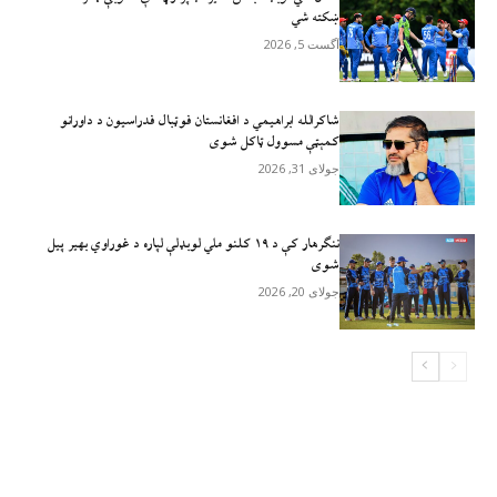
ښکته شي
آگست 5, 2026
شاکرالله ابراهیمي د افغانستان فوټبال فدراسیون د داورانو
کمېټې مسوول ټاکل شوی
جولای 31, 2026
ننګرهار کې د ۱۹ کلنو ملي لوبډلې لپاره د غوراوي بهیر پیل
شوی
جولای 20, 2026