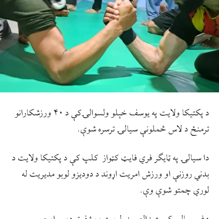
د پکتیکا ولایت په یوسف خېلو ولسوالۍکې د ۴۰ ورزشکارانو
ترمنځ د لاس څملونې سیالۍ ترسره شوې.
دا سیالۍ په ټایګر فري فایټ کټواز کلپ کې د پکتیکا ولایت د
بدني روزنې او ورزش امریت اړوند د دودیزو لوبو مدیریت له
لوري چمتو شوې وې.