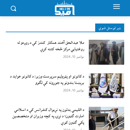
ډېر لوستل شوي
ملا عبدالحق آخند همکار کندز کې د روږدو له
روغتیایي مرکز څخه کتنه کړې
نوامبر 10, 2024
د کانونو او پټرولیم سرپرست وزیر: د کانونو عواید د
برېښنا بندونو په جوړونه کې لګوو
نوامبر 10, 2024
د اقليمي بدلون په نړيوال کنفرانس کې د اسلامي
امارت ګډون؛ د نړۍ په کچه وزيران او متخصصين
پکې ګډون کوي
نوامبر 10, 2024