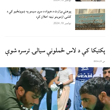
پوهنې وزارت د هېواد د سړو سيمو په ښوونځيو کې د
کلنۍ ازموينو نېټه اعلان کړه
نوامبر 10, 2024
پکتیکا کې د لاس څملونې سیالۍ ترسره شوې
می 23, 2024