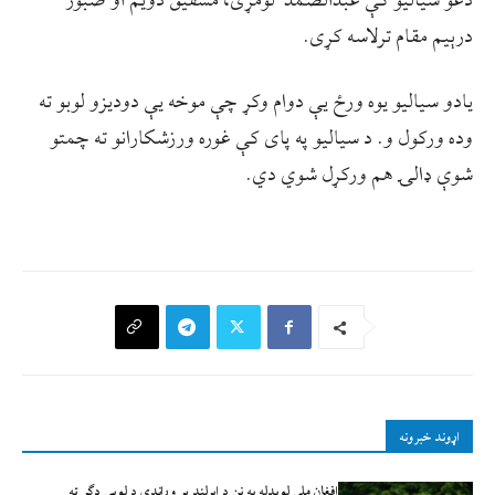
دغو سیالیو کې عبدالصمد لومړی، مشفیق دویم او صبور
درېیم مقام ترلاسه کړی.
یادو سیالیو یوه ورځ یې دوام وکړ چې موخه یې دودیزو لوبو ته
وده ورکول و. د سیالیو په پای کې غوره ورزشکارانو ته چمتو
شوې ډالۍ هم ورکړل شوي دي.
اړوند خبرونه
افغان ملي لوبډله به نن د ايرلنډ پر وړاندې د لوبې ډګر ته