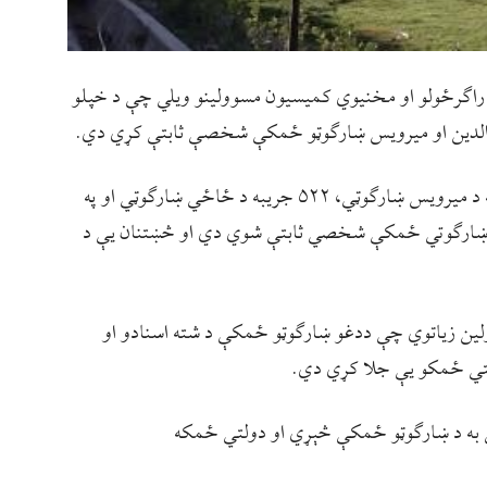
اګرځولو او مخنیوي کمیسیون مسوولینو ویلي چې د خپلو
 الدین او میرویس ښارګوټو ځمکې شخصې ثابتې کړي دي.
مسوولینو ویلي چې په اتمه ناحیه کې ۴۰۰ جریبه د میرویس ښارګوټي، ۵۲۲ جریبه د ځاځي ښارګوټي او په
سیدجمال الدین ښارګوتي ځمکې شخصي ثابتې شوي دي او څښتنان یې د
ین زیاتوي چې ددغو ښارګوټو ځمکې د شته اسنادو او
لتي ځمکو یې جلا کړي دي.
ې به د ښارګوټو ځمکې څېړي او دولتي ځمکه