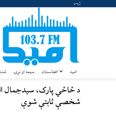
ژبه
امید
افغانستان
سیمه او نړۍ
شننه
د ځاځي پارک، سیدجمال ال
شخصې ثابتې شوې