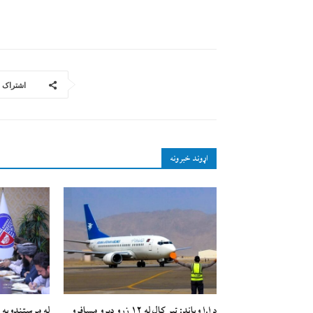
اشتراک
اړوند خبرونه
د ا.ا وياند: تېر کال له ۱۲ زرو ډېرو مسافرو
له مرستندویه 