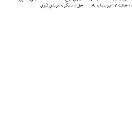
 عدالت او اغېزمنتیا په پام
حل او سلګونه غونډې شَوې