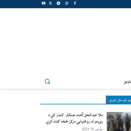
ډيو
ېر لوستل شوي
ملا عبدالحق آخند همکار کندز کې د
روږدو له روغتیایي مرکز څخه کتنه کړې
نوامبر 10, 2024