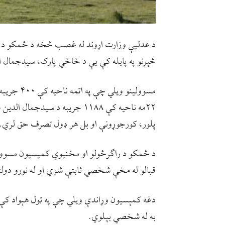
د عدلیې وزارت اړوند له غصب څخه د ځمکو د ر
څېړنو په پایله کې یې د ځاځي پارک، سیدجمال
۲۲مه ناحیه کې ۱۱۸۸ جریبه د 
پلور، کورجوړونې او بل هر ډول تصرف حق لري.
د ځمکو د راګرځولو او مخنیوي کمیسیون مسوول
قبالو له مخې شخصي ثابتې شوي او له نورو دو
دغه کمېسیون وړاندې ویلي چې په ټول هېواد ک
به له شخصي بېلوي.