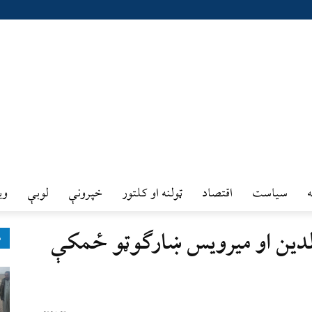
سیاست
اقتصاد
ټولنه او کلتور
خپرونې
لوبې
وي
دین او میرویس ښارګوټو ځمکې
ډ