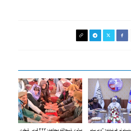
بنسټونو غوښتنه؛ “د مرستو
مولوي ذبيح‌الله مجاهد: ۴۲۳ قومي شخړې