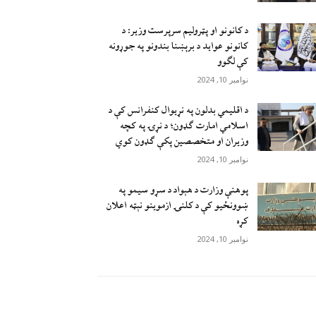
د کانونو او پټرولیم سرپرست وزیر: د
کانونو عواید د برېښنا بندونو په جوړونه
کې لګوو
نوامبر 10, 2024
د اقليمي بدلون په نړيوال کنفرانس کې د
اسلامي امارت ګډون؛ د نړۍ په کچه
وزيران او متخصصين پکې ګډون کوي
نوامبر 10, 2024
پوهنې وزارت د هېواد د سړو سيمو په
ښوونځيو کې د کلنۍ ازموينو نېټه اعلان
کړه
نوامبر 10, 2024