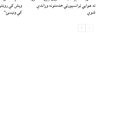
ته هوايي ټرانسپورټي خدمتونه وړاندې
وېش کې روڼتیا،
شوي
کې ونیسئ”