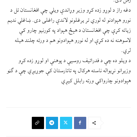
ژمن دی.
دغه راز د لوړو زده کړو وزیر وړاندې ویلي چې افغانستان تل د
نورو هېوادنو له لوري تر یرغلونو لاندې راغلی دی. ښاغلي ندیم
زیاته کړې چې افغانستان د هېڅ هېواد په کورنیو چارو کې
لاسوهنه نه ده کړې او له نورو هېوادونو هم د ورته چلند هیله
لري.
د ویلو ده چې د فدراتیف روسیې د پوهنې او لوړو زده کړو
وزیرانو نړیواله ناسته هرکال په تاتارستان کې جوړیږي چې د ګڼو
هېوادونو چارواکي ورته رابلل کیږي