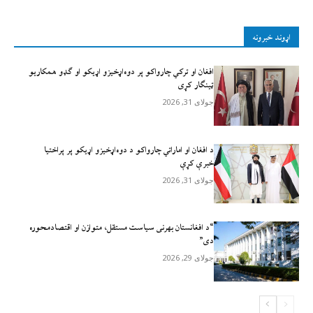
اړوند خبرونه
افغان او ترکي چارواکو پر دوه‌اړخیزو اړيکو او ګډو همکاريو
ټينګار کړی
جولای 31, 2026
د افغان او اماراتي چارواکو د دوه‌اړخیزو اړیکو پر پراختیا
خبرې کړې
جولای 31, 2026
“د افغانستان بهرنی سیاست مستقل، متوازن او اقتصادمحوره
دی”
جولای 29, 2026