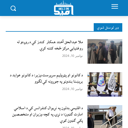
ډېر لوستل شوي
ملا عبدالحق آخند همکار کندز کې د روږدو له
روغتیایي مرکز څخه کتنه کړې
نوامبر 10, 2024
د کانونو او پټرولیم سرپرست وزیر: د کانونو عواید د
برېښنا بندونو په جوړونه کې لګوو
نوامبر 10, 2024
د اقليمي بدلون په نړيوال کنفرانس کې د اسلامي
امارت ګډون؛ د نړۍ په کچه وزيران او متخصصين
پکې ګډون کوي
نوامبر 10, 2024