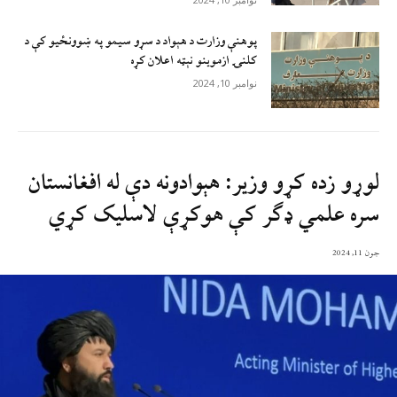
پوهنې وزارت د هېواد د سړو سيمو په ښوونځيو کې د
کلنۍ ازموينو نېټه اعلان کړه
نوامبر 10, 2024
لوړو زده کړو وزیر: هېوادونه دې له افغانستان
سره علمي ډګر کې هوکړې لاسلیک کړي
جون 11, 2024