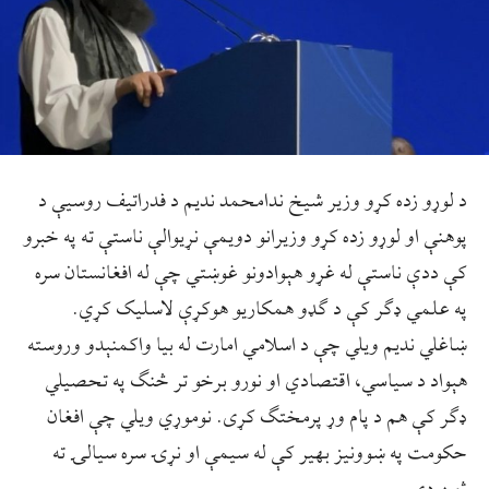
د لوړو زده کړو وزیر شیخ ندامحمد ندیم د فدراتیف روسیې د
پوهنې او لوړو زده کړو وزیرانو دویمې نړیوالې ناستې ته په خبرو
کې ددې ناستې له غړو هېوادونو غوښتي چې له افغانستان سره
په علمي ډګر کې د ګډو همکاریو هوکړې لاسلیک کړي.
ښاغلي ندیم ویلي چې د اسلامي امارت له بیا واکمنېدو وروسته
هېواد د سیاسي، اقتصادي او نورو برخو تر څنګ په تحصیلي
ډګر کې هم د پام وړ پرمختګ کړی. نوموړي ویلي چې افغان
حکومت په ښوونیز بهیر کې له سیمې او نړۍ سره سیالۍ ته