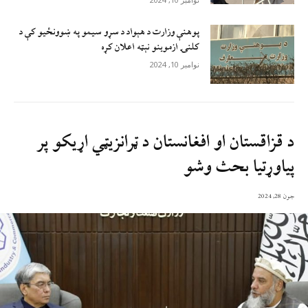
پوهنې وزارت د هېواد د سړو سيمو په ښوونځيو کې د
کلنۍ ازموينو نېټه اعلان کړه
نوامبر 10, 2024
د قزاقستان او افغانستان د ټرانزیټي اړیکو پر
پیاوړتیا بحث وشو
جون 28, 2024