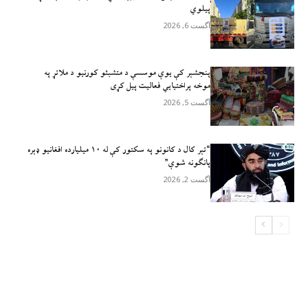
پيلوي
آگست 6, 2026
پنجشېر کې یوې موسسې د متشبثو کورنیو د ملاتړ په
موخه پراختیايي فعالیت پیل کړی
آگست 5, 2026
“تېر کال د کانونو په سکتور کې له ۱۰ میلیارده افغانیو ډېره
پانګونه شوې”
آگست 2, 2026