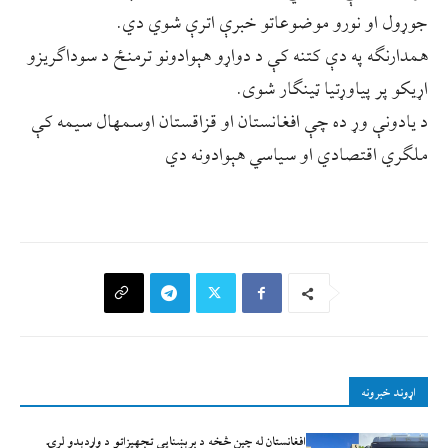
جوړول او نورو موضوعاتو خبرې اترې شوي دي.
همدارنګه په دې کتنه کې د دواړو هېوادونو ترمنځ د سوداګریزو
اړیکو پر پیاوړتیا ټینګار شوی.
د یادونې وړ ده چې افغانستان او قزاقستان اوسمهال سیمه کې
ملګري اقتصادي او سیاسي هېوادونه دي
اړوند خبرونه
افغانستان له چين څخه د برېښنايي تجهيزاتو د واردېدو لړۍ