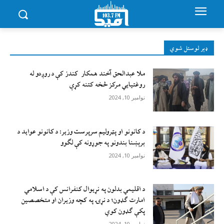
ډېر لوستل شوي
ملا عبدالحق آخند همکار کندز کې د روږدو له
روغتیایي مرکز څخه کتنه کړې
نوامبر 10, 2024
د کانونو او پټرولیم سرپرست وزیر: د کانونو عواید د
برېښنا بندونو په جوړونه کې لګوو
نوامبر 10, 2024
د اقليمي بدلون په نړيوال کنفرانس کې د اسلامي
امارت ګډون؛ د نړۍ په کچه وزيران او متخصصين
پکې ګډون کوي
نوامبر 10, 2024