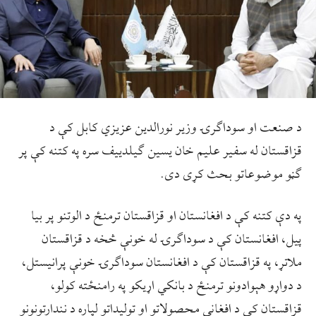
د صنعت او سوداګرۍ وزیر نورالدین عزیزي کابل کې د
قزاقستان له سفیر علیم خان یسین ګیلدییف سره په کتنه کې پر
ګڼو موضوعاتو بحث کړی دی.
په دې کتنه کې د افغانستان او قزاقستان ترمنځ د الوتنو پر بیا
پیل، افغانستان کې د سوداګرۍ له خونې څخه د قزاقستان
ملاتړ، په قزاقستان کې د افغانستان سوداګرۍ خونې پرانیستل،
د دواړو هېوادونو ترمنځ د بانکي اړیکو په رامنځته کولو،
قزاقستان کې د افغاني محصولاتو او تولیداتو لپاره د نندارتونونو