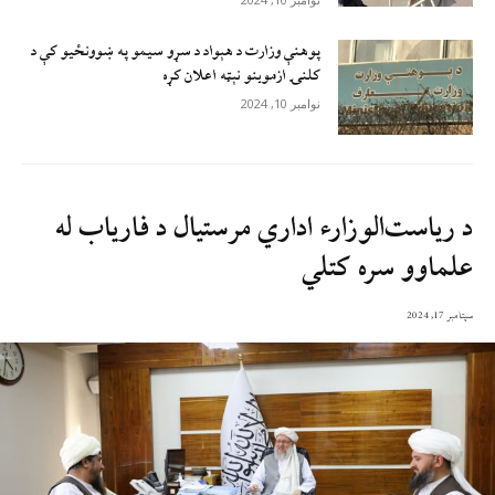
پوهنې وزارت د هېواد د سړو سيمو په ښوونځيو کې د
کلنۍ ازموينو نېټه اعلان کړه
نوامبر 10, 2024
د رياست‌الوزارء اداري مرستيال د فارياب له
علماوو سره کتلي
سپتامبر 17, 2024