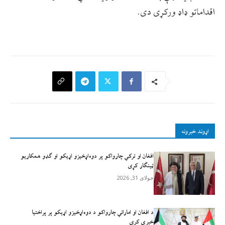
اقداماتو ډاډ ورکړی دی.
اړوند خبرونه
افغان او ترکي چارواکو پر دوه‌اړخیزو اړيکو او ګډو همکاريو
ټينګار کړی
جولای 31, 2026
د افغان او اماراتي چارواکو د دوه‌اړخیزو اړیکو پر پراختیا
خبرې کړې