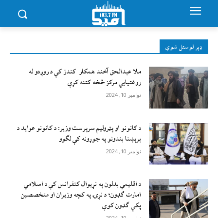
ډېر لوستل شوي
ملا عبدالحق آخند همکار کندز کې د روږدو له
روغتیایي مرکز څخه کتنه کړې
نوامبر 10, 2024
د کانونو او پټرولیم سرپرست وزیر: د کانونو عواید د
برېښنا بندونو په جوړونه کې لګوو
نوامبر 10, 2024
د اقليمي بدلون په نړيوال کنفرانس کې د اسلامي
امارت ګډون؛ د نړۍ په کچه وزيران او متخصصين
پکې ګډون کوي
نوامبر 10, 2024