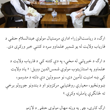
ارګ، د رياست‌الوزراء اداري مرستيال مولوي عبدالسلام حنفي د
فارياب ولايت له يو شمېر علماوو سره د کتنې خبر ورکړی دی.
د ارګ د خبرپاڼې له مخې، په دې کتنه کې د فارياب ولايت د
علماوو په استازيتوب مولوي شمس‌الدين وويل: « ياد ولايت
کې ښه امنيت تأمين دی، نو مسوولين دې دلته د مدرسو،
ښوونځيو، معياري روغتيايي مرکزونو او د بندونو جوړولو برخې
ته ځانګړې پاملرنه وکړي.»
ارګ کاږي، چې په ورته مهال مولوي حنفي د لازمو