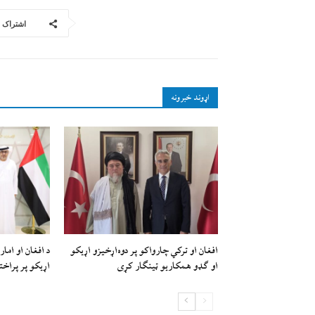
اشتراک
اړوند خبرونه
افغان او ترکي چارواکو پر دوه‌اړخیزو اړيکو
د افغان او امار
او ګډو همکاريو ټينګار کړی
اړیکو پر پراخت