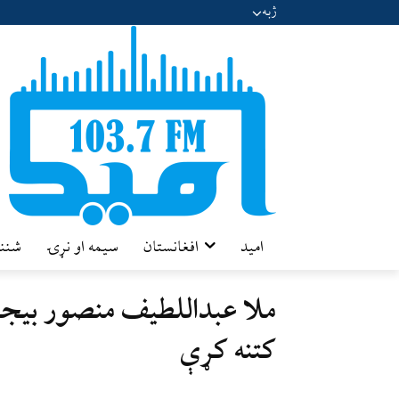
ژبه
امید
افغانستان
سیمه او نړۍ
شننه
ملا عبداللطیف منصور بیجې
کتنه کړې