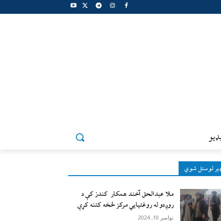
ډيو
ېر لوستل شوي
ملا عبدالحق آخند همکار کندز کې د
روږدو له روغتیایي مرکز څخه کتنه کړې
نوامبر 10, 2024