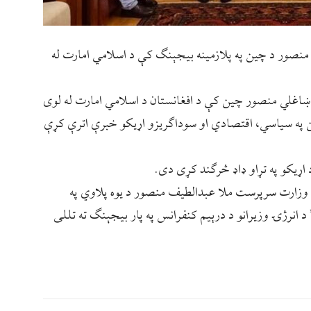
منصور د چین په پلازمينه بیجېنګ کې د اسلامي امارت له
 ښاغلي منصور چین کې د افغانستان د اسلامي امارت له لوی
ن په سیاسي، اقتصادي او سوداګریزو اړیکو خبرې اترې کړې
 اړیکو په تړاو ډاډ څرګند کړی دی.
ژۍ وزارت سرپرست ملا عبدالطیف منصور د یوه پلاوي په
انرژۍ وزیرانو د درېیم کنفرانس په پار بیجېنګ ته تللی