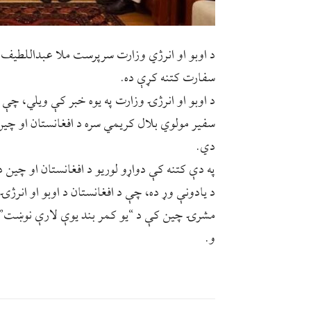
د اوبو او انرژي وزارت سرپرست ملا عبداللطیف 
سفارت کتنه کړې ده.
د اوبو او انرژۍ وزارت په یوه خبر کې ویلي، چې
سفیر مولوي بلال کریمي سره د افغانستان او چی
دي.
په دې کتنه کې دواړو لوریو د افغانستان او چین د
د یادونې وړ ده، چې د افغانستان د اوبو او انر
مشرۍ چین کې د “یو کمر بند یوې لارې نوښت” د 
و.