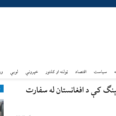
سیاست
اقتصاد
ټولنه او کلتور
خپرونې
لوبې
وي
نګ کې د افغانستان له سفارت
ډ