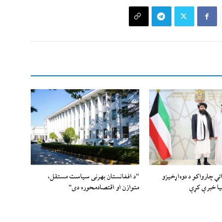
اتي چارواکو د دوه‌اړخیزو
“د افغانستان بهرنی سیاست مستقل،
یا خبرې کړې
متوازن او اقتصادمحوره دی”