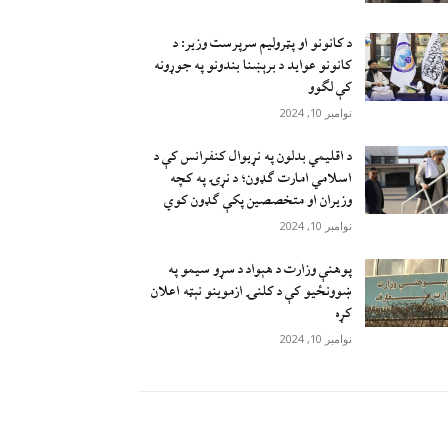
د کانونو او پټرولیم سرپرست وزیر: د
کانونو عواید د برېښنا بندونو په جوړونه
کې لګوو
نوامبر 10, 2024
د اقليمي بدلون په نړيوال کنفرانس کې د
اسلامي امارت ګډون؛ د نړۍ په کچه
وزيران او متخصصين پکې ګډون کوي
نوامبر 10, 2024
پوهنې وزارت د هېواد د سړو سيمو په
ښوونځيو کې د کلنۍ ازموينو نېټه اعلان
کړه
نوامبر 10, 2024