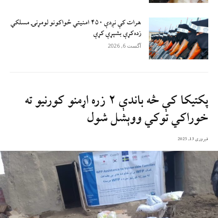
هرات کې نږدې ۴۵۰ امنيتي ځواکونو لومړنۍ مسلکي
زده‌کړې بشپړې کړې
آگست 6, 2026
پکتيکا کې څه باندې ۲ زره اړمنو کورنيو ته
خوراکي توکي ووېشل شول
فبروری 13, 2025