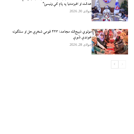
عدالت او اغېزمنتیا په پام کې ونیسئ”
جولای 30, 2026
مولوي ذبيح‌الله مجاهد: ۴۲۳ قومي شخړې حل او سلګونه
غونډې شَوې
جولای 28, 2026