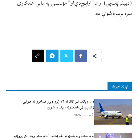
(ډبيلو‌اېف‌پي) او د “ار‌اېچ‌ډي‌او” مؤسسې په مالي همکارۍ
سره ترسره شوې ده.
اړوند خبرونه
د ا.ا وياند: تېر کال له ۱۲ زرو ډېرو مسافرو ته هوايي
ټرانسپورټي خدمتونه وړاندې شوي
آگست 2, 2026
له مرستندویه بنسټونو غوښتنه؛ “د مرستو وېش کې روڼتیا،