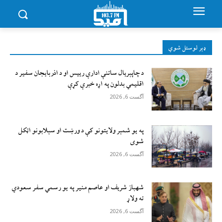
ډېر لوستل شوي
د چاپېریال ساتنې ادارې رییس او د اذربایجان سفیر د
اقلیمي بدلون په اړه خبرې کړې
آگست 6, 2026
په یو شمېر ولایتونو کې د ورښت او سېلابونو اټکل
شوی
آگست 6, 2026
شهباز شریف او عاصم منیر په یو رسمي سفر سعودي
ته ولاړ
آگست 6, 2026