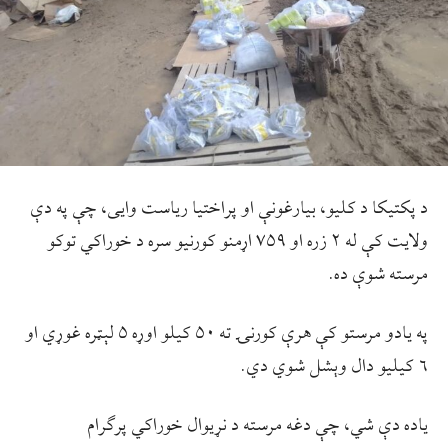
د پکتيکا د کليو، بيارغونې او پراختيا ریاست وايی، چې په دې
ولايت کې له ۲ زره او ۷۵۹ اړمنو کورنيو سره د خوراکي توکو
مرسته شوې ده.
په يادو مرستو کې هرې کورنۍ ته ۵۰ کيلو اوړه ۵ لېټره غوړي او
۶ کيليو دال وېشل شوي دي.
ياده دې شي، چې دغه مرسته د نړيوال خوراکي پرګرام