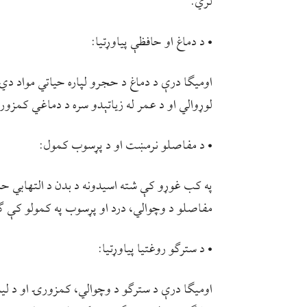
لري.
• د دماغ او حافظې پیاوړتیا:
اومیګا درې د دماغ د حجرو لپاره حیاتي مواد دي
لوړوالي او د عمر له زیاتېدو سره د دماغي کمز
• د مفاصلو نرمښت او د پړسوب کمول:
په کب غوړو کې شته اسیدونه د بدن د التهابي ح
مفاصلو د وچوالي، درد او پړسوب په کمولو کې ګټو
• د سترګو روغتیا پیاوړتیا:
اومیګا درې د سترګو د وچوالي، کمزورۍ او د لید