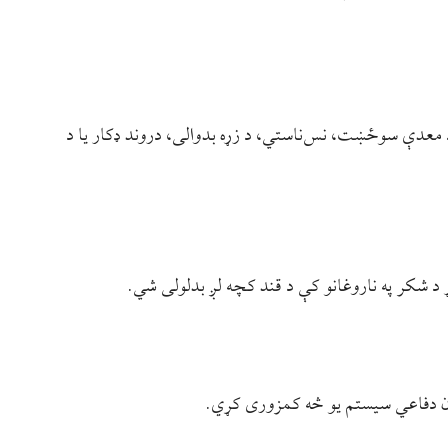
معدې سوځښت، نس‌ناستي، د زړه بدوالی، دروند ډکار یا د
 شکر په ناروغانو کې د قند کچه لږ بدلولی شي.
ن دفاعي سیستم یو څه کمزوری کړي.