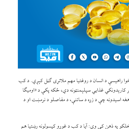
ا راهیسې د انسان د روغتیا مهم ملاتړی ګڼل کېږي. د کب
ېر کارېدونکي غذایي سپلېمنټونه دي، ځکه پکې د «اومیګا
غه اسیدونه چې د زړه د ساتنې، د مفاصلو د نرمښت او د
 خلکو په ذهن کې وي: آیا د کب د غوړو کپسولونه رښتیا هم