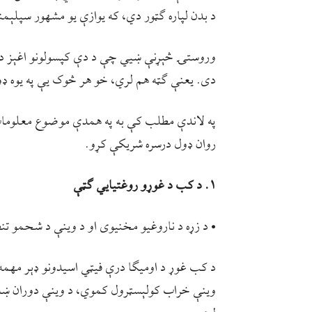
د بدن لپاره ګټور دي، که یوازې یو مشهور سپلې
وروستۍ څېړنې ښيي چې د دې کپسولونو اغېز د هر
دی. یعنې ګټه هم لري، خو هر څوک یې په یوه ډو
په لاندې مطلب کې به په همدې موضوع معلومات،
روان ډول درسره شریکې کړو.
۱. د کب د غوړو روغتيايي ګټې
• د زړه د ناروغیو مخنیوی او د وینې د شحمو تن
د کب غوړ د اومیګا درې فیټي اسیدونو ډېر مهمه س
وینې خراب کولېسټرول کموي، د وینې دوران ښه ک