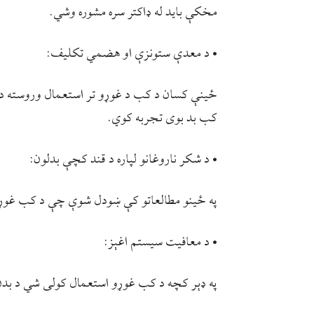
مخکې بايد له ډاکتر سره مشوره وشي.
• د معدې ستونزې او هضمي تکلیف:
ځینې کسان د کب د غوړو تر استعمال وروسته د 
کب بد بوی تجربه کوي.
• د شکر ناروغانو لپاره د قند کچې بدلون:
په ځینو مطالعاتو کې ښودل شوې چې د کب غوړ د
• د معافیت سیستم اغېز:
په ډېر کچه د کب غوړو استعمال کولی شي د بد