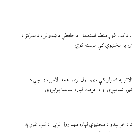
. د کب غوړ منظم استعمال د حافظې د ښه‌والي، د تمرکز د
ورۍ په مخنیوي کې مرسته کوي.
الاتو په کمولو کې مهم رول لري. همدا لامل دی چې د
ر تمامېږي او د حرکت لپاره اسانتیا برابروي.
 د خرابېدو د مخنیوي لپاره مهم رول لري. د کب غوړ په