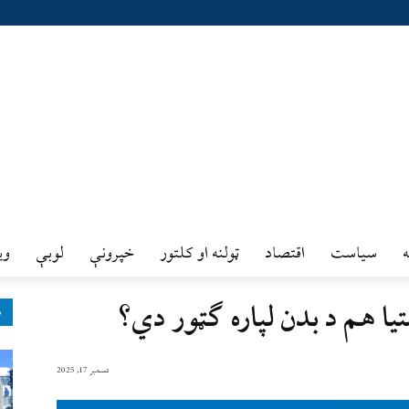
سیاست
اقتصاد
ټولنه او کلتور
خپرونې
لوبې
وي
ا هم د بدن لپاره ګټور دي؟
ډ
دسمبر 17, 2025