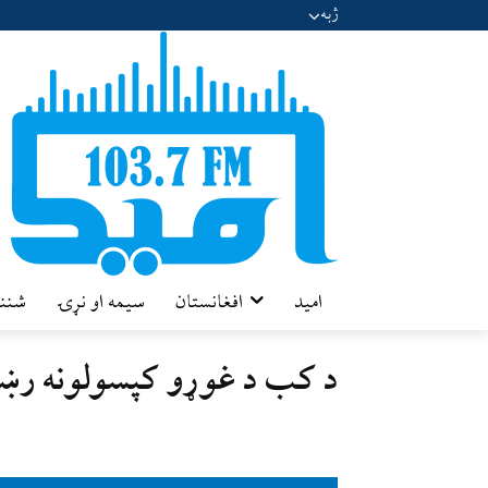
ژبه
امید
افغانستان
سیمه او نړۍ
شننه
د کب د غوړو کپسولونه رښتی