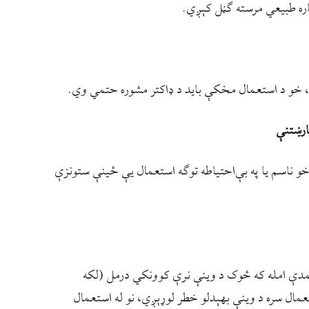
پاره طبیعي مرسته ګڼل کېږي.
، خو د استعمال مخکې باید د ډاکتر مشوره حتمي وي.
 ناسم یا په بې‌احتیاطه توګه استعمال یې ځینې ستونزې
همدې امله که څوک د وینې نرې کوونکي درمل (لکه
ب غوړ له استعمال سره د وینې بهېدلو خطر لوړېږي، نو له استعمال