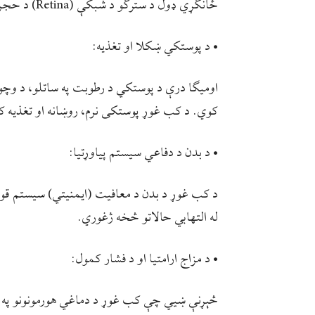
ځانګړي ډول د سترګو د شبکې (Retina) د حجرو د ساتنې لپاره ګټور بلل کېږي.
• د پوستکي ښکلا او تغذیه:
اومیګا درې د پوستکي د رطوبت په ساتلو، د وچ
کوي. د کب غوړ پوستکی نرم، روښانه او تغذیه ک
• د بدن د دفاعي سیستم پیاوړتیا:
د کب غوړ د بدن د معافیت (ایمنیتي) سیستم قوي
له التهابي حالاتو څخه ژغوري.
• د مزاج ارامتیا او د فشار کمول:
څېړنې ښيي چې کب غوړ د دماغي هورمونونو په ت