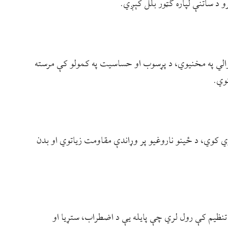
والي په مخنیوي، د پړسوب او حساسیت په کمولو کې مرسته
وي.
 کوي، د ځینو ناروغیو پر وړاندې مقاومت زیاتوي او بدن
نظیم کې رول لري چې پایله یې د اضطراب، ستړیا او