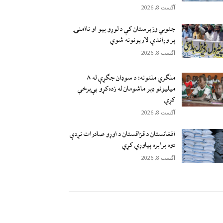
آگست 8, 2026
جنوبي وزیرستان کې د لوړو بیو او ناامنۍ
پر وړاندې لاريونونه شوي
آگست 8, 2026
ملګري ملتونه: د سوډان جګړې له ۸
میلیونو ډېر ماشومان له زده‌کړو بې‌برخې
کړي
آگست 8, 2026
افغانستان د قزاقستان د اوړو صادرات نږدې
دوه برابره پیاوړي کړي
آگست 8, 2026