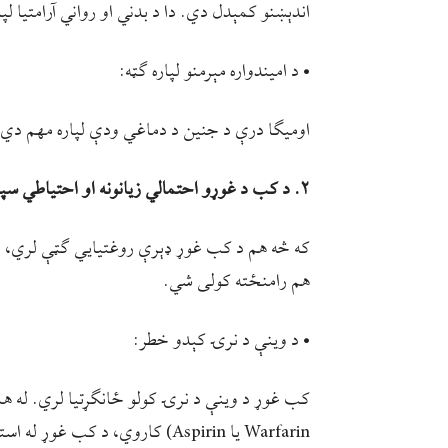
اندېښنو کمېدل دي. دا د بدني او رواني آرامتیا ل
• د امیندواره مېرمنو لپاره ګټه:
اومیګا درې د جنین د دماغي ودې لپاره مهم دي
۲. د کب د غوړو احتمالي زیانونه او احتیاطي سپارښتنې
که څه هم د کب غوړ ډېرې روغتیايي ګټې لري، خو
هم رامنځته کولی شي.
• د وینې د نرۍ کېدو خطر:
کب غوړ د وینې د نرۍ کولو ځانګړتیا لري. له 
Warfarin یا Aspirin) کاروي، د ک