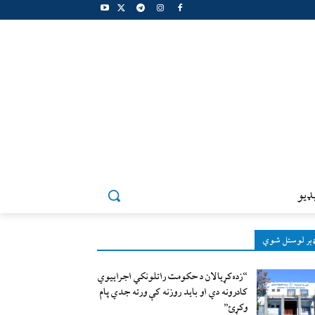
ډيو
ېر لوستل شوي
“زده‌کړيالان د حکومت راتلونکي اجراييوي
کادرونه دي او بايد روزنه کې ورته جدي پام
وکړئ”