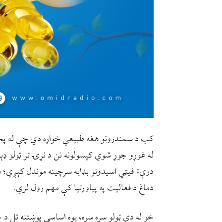
کب د سمندرونو هغه طبیعي خواړه دي چې له پخو
له غوړو جوړ شوي کپسولونه نن د نړۍ تر ټولو ډ
درې» فیټي اسیدونو بډایه سرچینه موندل کېږي؛ ه
دماغ د فعالیت په پیاوړتیا کې مهم رول لري.
خو له دې ټولو سره سره، یوه اساسي پوښتنه تل د