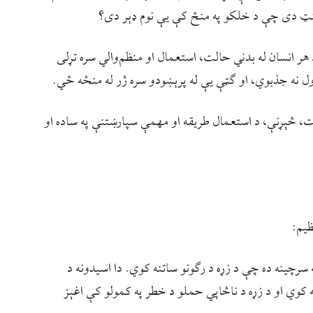
منټ دی چې د خلکو په منځ کې یې نوم ډېر دی؟
 انسان له بدني حالت، استعمال او منظم‌والي سره تړلی
ل نه جذبوي، او ګټې یې له پرېښودو سره ژر له منځه ځي.
 څېړنې، د استعمال طریقه او مهمې سپارښتنې په ساده او
ظیم:
رچینه ده چې د زړه د رګونو ساتنه کوي. دا اسیدونه د
وي او د زړه د ناڅاپي حملو د خطر په کمولو کې اغېز