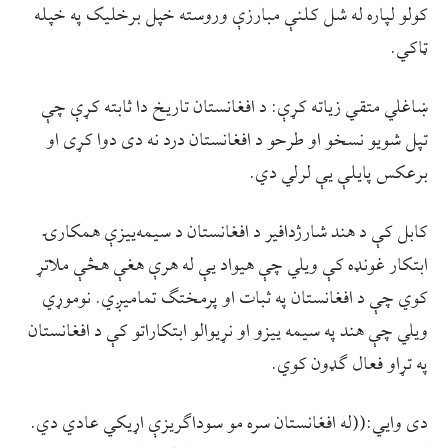
کولو لپاره له شل کلنې مبارزې وروسته خپل برخلیک په خپله
ټاکي.
ښاغلي متقي زیاته کړې: د افغانستان تاریخ دا ثابته کړې چې
تپل شویو نسخو او طرحو د افغانستان درد نه دی دوا کړی او
برعکس پایلې یې لرلي دي.
کابل کې د هند شارژدافير د افغانستان د سیمه‌ییزې همکارۍ
ابتکار غونډه کې ویلي چې هیواد یې له هرې هغې هڅې ملاتړ
کوي چې د افغانستان په ثبات او پرمختګ تمامیږي. نوموړي
ویلي چې هند په سیمه ییزو او نړیوالو ابتکاراتو کې د افغانستان
په تړاو فعال ګډون کوي.
دی وایي:((له افغانستان سره مو سوداګریزې اړیکي عادي دي.