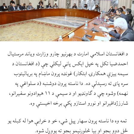
د افغانستان اسلامي امارت د بهرنیو چارو وزارت ویاند مرستیال
احمدضیا تکل په خپل اېکس پاڼې لیکلي چې (د افغانستان د
سیمه ییزې همکارۍ ابتکار) غونډه پرون ماښام په بریالیتوب
سره پای ته رسېدلې ده. دا ناسته پرون دوشنبه (د سلواغې په
نهمه) وشوه چې د ګاونډیو او د سیمې د ۱۱ هیوادونو سفیرانو،
شارز‎ژدافیرانو او نورو استازو پکې برخه اخیستې وه.
تمه وه دا ناسته پرون سهار پیل شي، خو د خرابې هوا له کبله یو
ځل دوو بجو او بیا څلورنیمو بجو ته یووړل شوه.