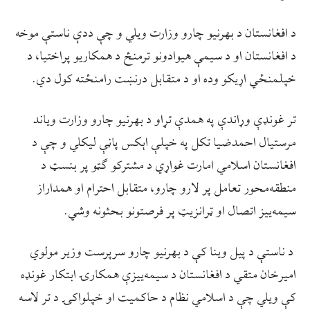
د افغانستان د بهرنیو چارو وزارت ویلي و چې ددې ناستې موخه
د افغانستان او د سیمې هیوادونو ترمنځ د همکاریو پراختیا، د
خپلمنځي اړیکو وده او د متقابل درنښت رامنځته کول دي.
تر غونډې وړاندې په همدې تړاو د بهرنیو چارو وزارت ویاند
مرستیال احمدضیا تکل په خپلې اېکس پاڼې لیکلي و چې د
افغانستان اسلامي امارت غواړي د مشترکو ګټو پر بنسټ د
منطقه‌محور تعامل پر لارو چارو، متقابل احترام او همداراز
سیمه‌ییز اتصال او ټرانزیټ پر فرصتونو بحثونه وشي.
د ناستې د پیل وینا کې د بهرنیو چارو سرپرست وزیر مولوي
امیرخان متقي د افغانستان د سیمه‌ییزې همکارۍ ابتکار غونډه
کې ویلي چې د اسلامي نظام د حاکمیت او خپلواکۍ د تر لاسه