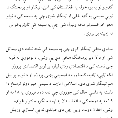
ګډونوالو په یوه خوله په افغانستان کې امن، ټیکاو او پرمختګ د
ټولې سیمې په ګټه بللی او ټینګار شوی چې په سیمه کې د ټولو
هغو خوځښتونو مخه ونیول شي چې په سیمه کې تاوتریخوالي
ته زمینه برابروي.
مولوي متقي ټینګار کړی چې په سیمه کې شته ثبات دې وساتل
شي او د لا ډېر پرمختګ هڅې دې یې وشي. د نوموړي له قوله
چې ناسته کې د اقتصادې ودې لپاره پر لویو اقتصادي پروژو
لکه ټاپي، ټاپ، کاسا زر، د اوسپنې پټلۍ پروژو او د نورو پر پیل
هم ټینګار شوی دی. اسلامي امارت د سیمې هیوادونو ترمنځ دا
ناسته په داسې حال کې جوړوي چې تمه ده د فبروۍ په ۱۸مه او
۱۹مه په دوحه کې د افغانستان په اړه د ملګرو ملتونو غونډه
وشي. افغان دولت وایي چې دې غونډې ته یې استازي وربلل