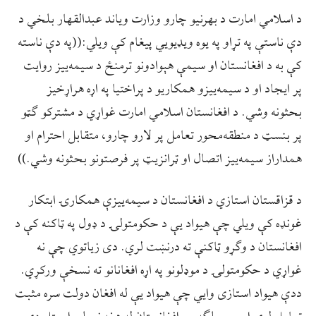
د اسلامي امارت د بهرنیو چارو وزارت ویاند عبدالقهار بلخي د
دې ناستې په تړاو په یوه ویډیویي پیغام کې ویلي:((په دې ناسته
کې به د افغانستان او سیمې هېوادونو ترمنځ د سیمه‌ییز روایت
پر ایجاد او د سیمه‌ییزو همکاریو د پراختیا په اړه هراړخیز
بحثونه وشي. د افغانستان اسلامي امارت غواړي د مشترکو ګټو
پر بنسټ د منطقه‌محور تعامل پر لارو چارو، متقابل احترام او
همداراز سیمه‌ییز اتصال او ټرانزیټ پر فرصتونو بحثونه وشي.))
د قزاقستان استازي د افغانستان د سیمه‌ییزې همکارۍ ابتکار
غونډه کې ویلي چې هیواد یې د حکومتولۍ د ډول په ټاکنه کې د
افغانستان د وګړو ټاکنې ته درنښت لري. دی زیاتوي چې نه
غواړي د حکومتولۍ د موډلونو په اړه افغانانو ته نسخې ورکړي.
ددې هیواد استازی وایي چې هیواد یې له افغان دولت سره مثبت