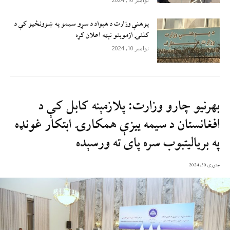
پوهنې وزارت د هېواد د سړو سيمو په ښوونځيو کې د
کلنۍ ازموينو نېټه اعلان کړه
نوامبر 10, 2024
بهرنیو چارو وزارت: پلازمېنه کابل کې د
افغانستان د سیمه ییزې همکارۍ ابتکار غونډه
په بریالیتبوب سره پای ته ورسېده
جنوری 30, 2024