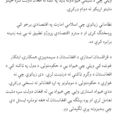
ویلي چې د سیمې هیوادونه باید په ګډه له افغان دولت سره خپلو
مثبتو اړیکو ته دوام ورکړي.
نظاماني زیاتوي چې اسلامي امارت په اقتصادي برخو کې
پرمختګ کړی او د سترو اقتصادي پروژو تطبیق ته یې ښه زمینه
برابره کړې ده.
د قزاقستان استازي د افغانستان د سیمه‌ییزې همکارۍ ابتکار
غونډه کې ویلي چې هیواد یې د حکومتولۍ د ډول په ټاکنه کې د
افغانستان د وګړو ټاکنې ته درنښت لري. دی زیاتوي چې نه
غواړي د حکومتولۍ د موډلونو په اړه افغانانو ته نسخې ورکړي.
ددې هیواد استازی وایي چې هیواد یې له افغان دولت سره مثبت
تعامل لري او یوه بېلګه یې افغانستان له هغه نوملړه ایستل دي
چې بندیزونه پرې لګېدلی وو.