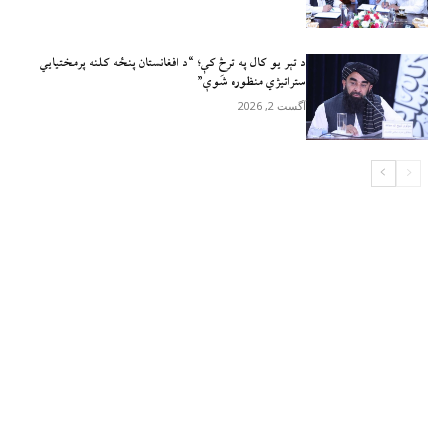
د تېر يو کال په ترڅ کې؛ “د افغانستان پنځه کلنه پرمختیايي
ستراتیژي منظوره شَوې”
آگست 2, 2026