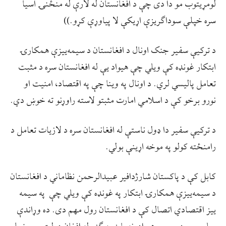
لومړیتوب مو دا دی چې د افغانستان له لارې له منځنۍ اسیا
سره خپلې سوداګریزې اړیکې لا پیاوړې کړو.))
د ترکیې سفیر جنک اونال د افغانستان د سیمه‌ییزې همکارۍ
ابتکار غونډه کې ویلي چې هیواد یې له افغانستان سره د مثبت
تعامل پالیسي لري. د اونال په وینا چې په اقتصاد، امنیت او
نورو برخو کې د اسلامي امارت مثبتو لاسته راوړنو ته خوښ دي.
د ترکیې سفیر دا ډول ناستې له افغانستان سره د لازیات تعامل د
رامنځته کولو په موخه اړینې بولي.
کابل کې د پاکستان شارژدافير عبیدالرحمن نظاماني د افغانستان
د سیمه‌ییزې همکارۍ ابتکار په غونډه کې ویلي چې په سيمه
ييز اقتصادي اتصال کې د افغانستان رول مهم دی. ده وړاندې