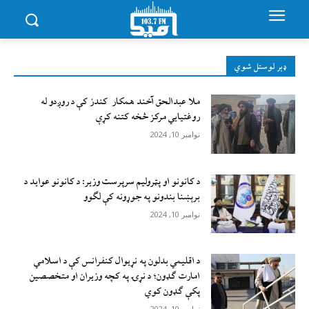
ډېر لوستل شوي
ملا عبدالحق آخند همکار کندز کې د روږدو له
روغتیایي مرکز څخه کتنه کړې
نوامبر 10, 2024
د کانونو او پټرولیم سرپرست وزیر: د کانونو عواید د
برېښنا بندونو په جوړونه کې لګوو
نوامبر 10, 2024
د اقليمي بدلون په نړيوال کنفرانس کې د اسلامي
امارت ګډون؛ د نړۍ په کچه وزيران او متخصصين
پکې ګډون کوي
نوامبر 10, 2024