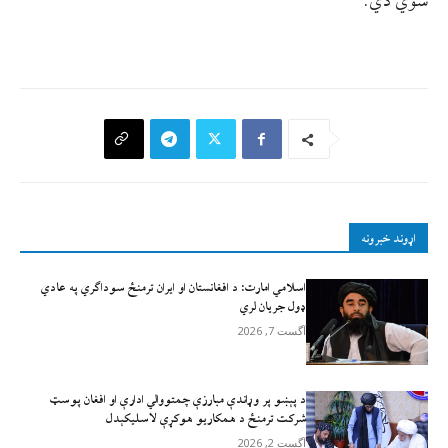
شوي دي.
اړوند خبرونه
اسلامي امارت: د افغانستان او ایران ترمنځ سوداګري په عادي
ډول جریان لري
آگست 7, 2026
د پېښو پر وړاندې مبارزې چمتووالي ادارې او افغان پوسټ
شرکت ترمنځ د همکاریو هوکړې لاسلیکېدل
آگست 2, 2026