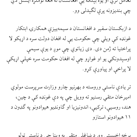
تعامل لري او یوه بېلګه یې افغانستان له هغه نوملړه ایستل دي
چې بندیزونه پرې لګېدلی وو.
د ازبکستان سفیر د افغانستان د سیمه‌ییزې همکارۍ ابتکار
غونډه کې ویلي چې حکومت یې له افغان دولت سره د اړیکو لا
پراختیا ته ژمن دی. دی زیاتوي چې موږ د یوې سیمې
اوسېدونکي یو او غواړو چې له افغان حکومت سره خپلې اړیکې
لا پراخې او پیاوړې کړو.
تر یادې ناستې وروسته د بهرنیو چارو وزارت سرپرست مولوي
امیرخان متقي رسنیو ته وویل چې په دې غونډه کې د چین،
هند، روسیې، ترکیې، اندونیزیا او ګاونډیو هیوادونو په ګډون د
۱۱ هیوادونو استازو
برخه اخیستې وه. د ښاغلي متقي په وینا چې د ناستې ټولو