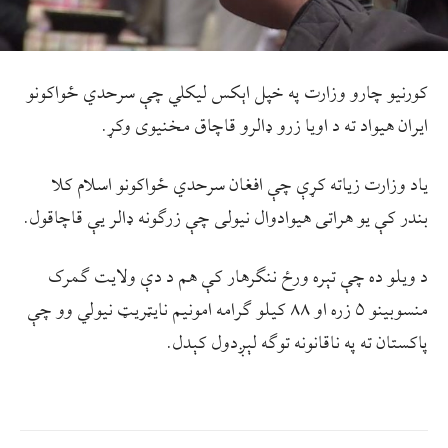
کورنیو چارو وزارت په خپل اېکس لیکلي چې سرحدي ځواکونو
ایران هیواد ته د اویا زرو ډالرو قاچاق مخنیوی وکړ.
یاد وزارت زیاته کړې چې افغان سرحدي ځواکونو اسلام کلا
بندر کې یو هراتی هیوادوال نیولی چې زرګونه ډالر یې قاچاقول.
د ویلو ده چې تېره ورځ ننګرهار کې هم د دې ولایت ګمرک
منسوبینو ۵ زره او ۸۸ کیلو ګرامه امونیم نایټریټ نیولي وو چې
پاکستان ته په ناقانونه توګه لېږدول کېدل.