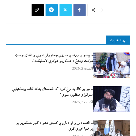
اړوند خبرونه
د پېښو پر وړاندې مبارزې چمتووالي ادارې او افغان پوسټ
شرکت ترمنځ د همکاریو هوکړې لاسلیکېدل
آگست 2, 2026
د تېر يو کال په ترڅ کې؛ “د افغانستان پنځه کلنه پرمختیايي
ستراتیژي منظوره شَوې”
آگست 2, 2026
د اقتصاد وزیر او د ناروې کمېټې مشر د ګډو همکاریو پر
پراختیا خبرې کړې
آگست 2, 2026