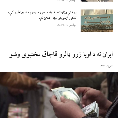
پوهنې وزارت د هېواد د سړو سيمو په ښوونځيو کې د
کلنۍ ازموينو نېټه اعلان کړه
نوامبر 10, 2024
ایران ته د اویا زرو ډالرو قاچاق مخنیوی وشو
مارچ 2, 2024