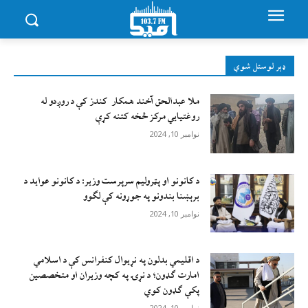
ډېر لوستل شوي
ملا عبدالحق آخند همکار کندز کې د روږدو له
روغتیایي مرکز څخه کتنه کړې
نوامبر 10, 2024
د کانونو او پټرولیم سرپرست وزیر: د کانونو عواید د
برېښنا بندونو په جوړونه کې لګوو
نوامبر 10, 2024
د اقليمي بدلون په نړيوال کنفرانس کې د اسلامي
امارت ګډون؛ د نړۍ په کچه وزيران او متخصصين
پکې ګډون کوي
نوامبر 10, 2024