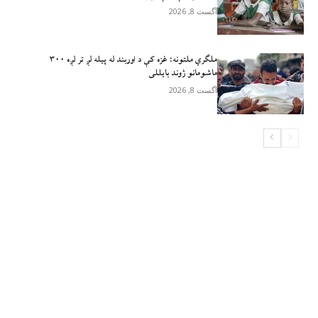
آگست 8, 2026
ملګري ملتونه: غزه کې د اوربند له پیله لږ تر لږه ۳۰۰
ماشومانو ژوند بايللی
آگست 8, 2026