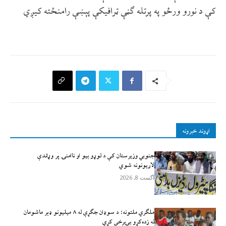
کې د نورو ورځو په پرتله ګڼې ټرافیکې پېښې رامنځته کیږي
اړوند خبرونه
جنوبي وزیرستان کې د لوړو بیو او ناامنۍ پر وړاندې
لاريونونه شوي
آگست 8, 2026
ملګري ملتونه: د سوډان جګړې له ۸ میلیونو ډېر ماشومان
له زده‌کړو بې‌برخې کړي