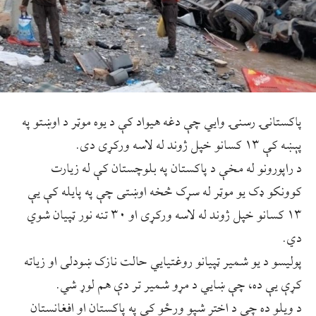
پاکستانۍ رسنۍ وایي چې دغه هیواد کې د یوه موټر د اوښتو په
پېښه کې ۱۳ کسانو خپل ژوند له لاسه ورکړی دی.
د راپورونو له مخې د پاکستان په بلوچستان کې له زیارت
کوونکو ډک یو موټر له سړک څخه اوښتی چې په پایله کې یې
۱۳ کسانو خپل ژوند له لاسه ورکړی او ۳۰ تنه نور ټپیان شوي
دي.
پولیسو د یو شمیر ټپیانو روغتیايي حالت نازک ښودلی او زیاته
کړې یې ده، چې ښايي د مړو شمیر تر دې هم لوړ شي.
د ویلو ده چې د اختر شپو ورځو کې په پاکستان او افغانستان