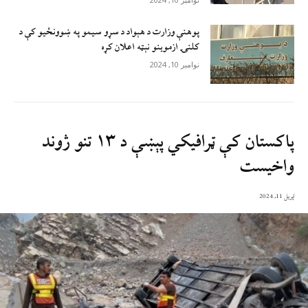
پوهنې وزارت د هېواد د سړو سيمو په ښوونځيو کې د
کلنۍ ازموينو نېټه اعلان کړه
نوامبر 10, 2024
پاکستان کې ټرافیکي پېښې د ۱۳ تنو ژوند
واخیست
اپریل 11, 2024