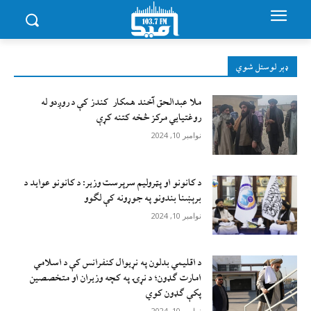
ډېر لوستل شوي
ملا عبدالحق آخند همکار کندز کې د روږدو له
روغتیایي مرکز څخه کتنه کړې
نوامبر 10, 2024
د کانونو او پټرولیم سرپرست وزیر: د کانونو عواید د
برېښنا بندونو په جوړونه کې لګوو
نوامبر 10, 2024
د اقليمي بدلون په نړيوال کنفرانس کې د اسلامي
امارت ګډون؛ د نړۍ په کچه وزيران او متخصصين
پکې ګډون کوي
نوامبر 10, 2024