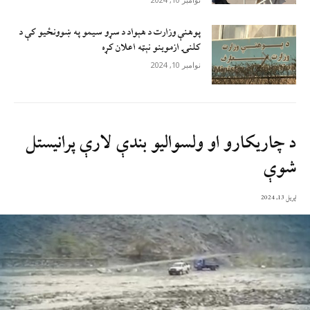
پوهنې وزارت د هېواد د سړو سيمو په ښوونځيو کې د
کلنۍ ازموينو نېټه اعلان کړه
نوامبر 10, 2024
د چاریکارو او ولسوالیو بندې لارې پرانیستل
شوې
اپریل 13, 2024