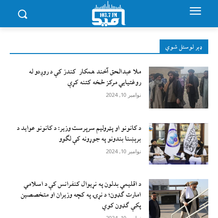
ډېر لوستل شوي
ملا عبدالحق آخند همکار کندز کې د روږدو له
روغتیایي مرکز څخه کتنه کړې
نوامبر 10, 2024
د کانونو او پټرولیم سرپرست وزیر: د کانونو عواید د
برېښنا بندونو په جوړونه کې لګوو
نوامبر 10, 2024
د اقليمي بدلون په نړيوال کنفرانس کې د اسلامي
امارت ګډون؛ د نړۍ په کچه وزيران او متخصصين
پکې ګډون کوي
نوامبر 10, 2024