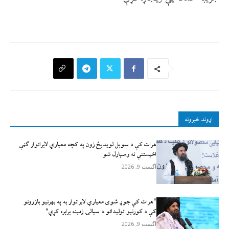
اړوند خبرونه
هرات کې د سوېل ‌لویدیځ زون په کچه معیاري لابراتوار ګټې
اخیستنې ته وسپارل شو
آگست 9, 2026
“هرات کې جوړ شوی معیاري لابراتوار به په بهرنیو بازارونو
کې د کورنیو تولیداتو د سیالۍ زمینه برابره کړي”
آگست 9, 2026