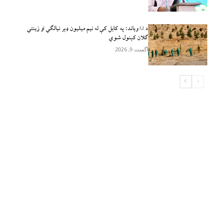
د ا.ا وياند: په کابل کې له نیم میلیون ډېر نیالګي او زینتي
ګلان کېنول شوي
آگست 9, 2026