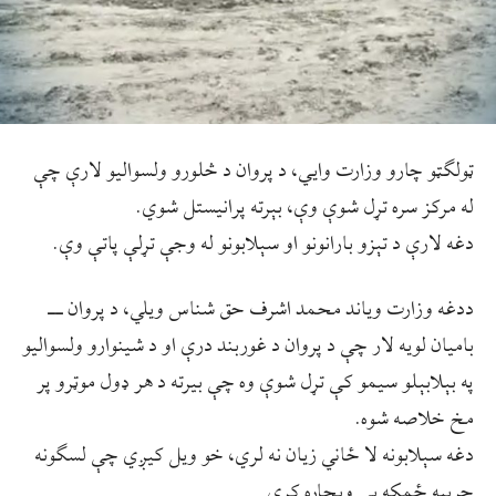
‏ټولګټو چارو وزارت وایي، د پروان د څلورو ولسوالیو لارې چې
له مرکز سره تړل شوې وې، بېرته پرانیستل شوي.
دغه لارې د تېزو بارانونو او سېلابونو له وجې تړلې پاتې وې.
ددغه وزارت ویاند محمد اشرف حق شناس ویلي، د پروان ــ
بامیان لویه لار چې د پروان د غوربند درې او د شینوارو ولسوالیو
په بېلابېلو سیمو کې تړل شوې وه چې بیرته د هر ډول موټرو پر
مخ خلاصه شوه.
دغه سېلابونه لا ځاني زیان نه لري، خو ویل کیږي چې لسګونه
جریبه ځمکه یې ویجاړه کړې