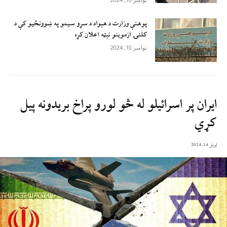
پوهنې وزارت د هېواد د سړو سيمو په ښوونځيو کې د
کلنۍ ازموينو نېټه اعلان کړه
نوامبر 10, 2024
ایران پر اسرائیلو له څو لورو پراخ بریدونه پیل
کړي
اپریل 14, 2024