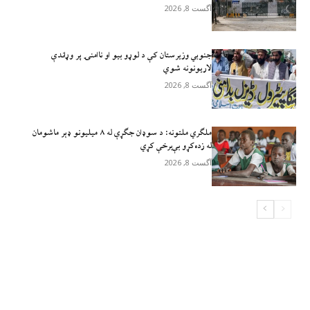
آگست 8, 2026
جنوبي وزیرستان کې د لوړو بیو او ناامنۍ پر وړاندې
لاريونونه شوي
آگست 8, 2026
ملګري ملتونه: د سوډان جګړې له ۸ میلیونو ډېر ماشومان
له زده‌کړو بې‌برخې کړي
آگست 8, 2026