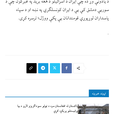
د يادونې وړ ده چې ایران د اسرائیلو د هغه برید په غبرګون چې د
سوریې دمشق کې یې د ایران کونسلګري په نښه او د سپاه
پاسداران لوړپوړي قومندانان یې پکې ووژل؛ ترسره کړی.
.
اړوند خبرونه
پاکستان له افغانستان سره د ټولو سوداګریزو لارو د بیا
پرانیستلو پرېکړه کړې