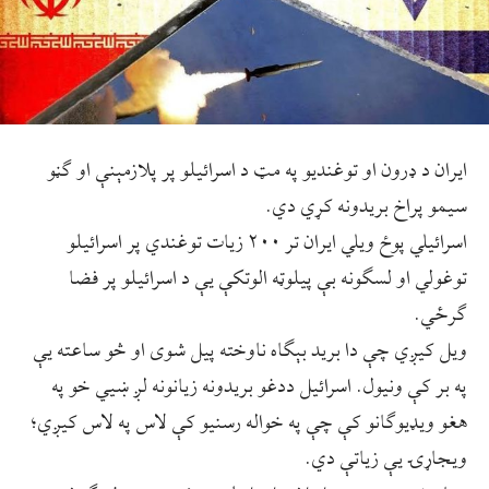
ایران د ډرون او توغندیو په مټ د اسرائیلو پر پلازمېنې او ګڼو
سیمو پراخ بریدونه کړي دي.
اسرائیلي پوځ ویلي ایران تر ۲۰۰ زیات توغندي پر اسرائیلو
توغولي او لسګونه بې پیلوټه الوتکې یې د اسرائیلو پر فضا
ګرځي.
ویل کیږي چې دا برید بېګاه ناوخته پیل شوی او څو ساعته یې
په بر کې ونیول. اسرائیل ددغو بریدونه زیانونه لږ ښیي خو په
هغو ویډیوګانو کې چې په خواله رسنیو کې لاس په لاس کیږي؛
ویجاړۍ یې زیاتې دي.