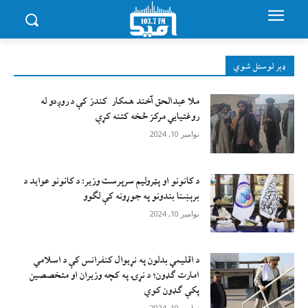
ډېر لوستل شوي
ملا عبدالحق آخند همکار کندز کې د روږدو له
روغتیایي مرکز څخه کتنه کړې
نوامبر 10, 2024
د کانونو او پټرولیم سرپرست وزیر: د کانونو عواید د
برېښنا بندونو په جوړونه کې لګوو
نوامبر 10, 2024
د اقليمي بدلون په نړيوال کنفرانس کې د اسلامي
امارت ګډون؛ د نړۍ په کچه وزيران او متخصصين
پکې ګډون کوي
نوامبر 10, 2024