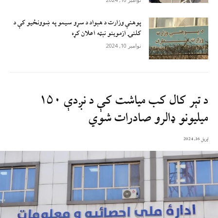
پوهنې وزارت د هېواد د سړو سيمو په ښوونځيو کې د
کلنۍ ازموينو نېټه اعلان کړه
نوامبر 10, 2024
د تېر کال کب میاشت کې د نږدې ۱۵۰
میلیونو ډالرو صادرات شوي
اپریل 16, 2024