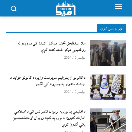
ډېر لوستل شوي
ملا عبدالحق آخند همکار کندز کې د روږدو له
روغتیایي مرکز څخه کتنه کړې
نوامبر 10, 2024
د کانونو او پټرولیم سرپرست وزیر: د کانونو عواید د
برېښنا بندونو په جوړونه کې لګوو
نوامبر 10, 2024
د اقليمي بدلون په نړيوال کنفرانس کې د اسلامي
امارت ګډون؛ د نړۍ په کچه وزيران او متخصصين
پکې ګډون کوي
نوامبر 10, 2024