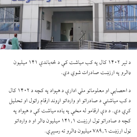
د تېر ۱۴۰۲ کال په کب مياشت کې د څه‌باندې ۱۴۱ میلیون
ډالرو په ارزښت صادرات شوي دي.
د احصايې او معلوماتو ملي ادارې د هېواد په کچه د ۱۴۰۲ کال
د کب مياشتې د صادراتو او وارداتو اړوند ارقام راټول او تحليل
کړي دي. د دې ارقامو له مخې په ياده مياشت کې د هېواد په
کچه د صادراتو ټول ارزښت ۱۴۱٫۱ ميليون ډالر او د وارداتو
ټول ارزښت ۷۸۹٫۶ ميليون ډالرو ته رسېږي.