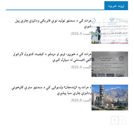
اړوند خبرونه
هرات کې د سمنټو تولید نوې فابریکې ودانیزې چارې پیل
شوې
آگست 9, 2026
هرات کې د خوړو، اوبو او درملو د کیفیت کنټرول لابراتوار
ګټې اخيستنې ته سپارل کېږي
آگست 9, 2026
د هرات په «زنده‌جان» ولسوالۍ کې د سمنټو سترې کارخونې
ودانیزې چارې سبا پیلېږي
آگست 8, 2026