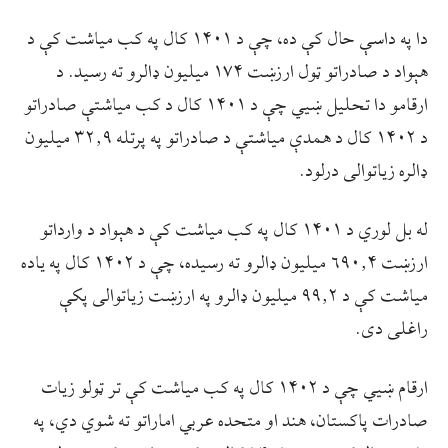
دا په داسې حال کې ده، چې د ۱۴۰۱ کال په کب مياشت کې د
هېواد د صادراتو ټول ارزښت ۱۷۴ میلیون ډالرو ته رسید. د
ارقامو دا تحلیل ښيي چې د ۱۴۰۱ کال د کب مياشتې صادراتو
د ۱۴۰۲ کال د همدې مياشتې د صادراتو په پرتله ۳۲٫۹ ميليون
ډالره زیاتوالی درلود.
له بل لوري د ۱۴۰۱ کال په کب میاشت کې د هېواد د وارداتو
ارزښت ۶۹۰٫۴ میلیون ډالرو ته رسیده، چې د ۱۴۰۲ کال په یاده
مياشت کې د ۹۹٫۲ میلیون ډالرو په ارزښت زیاتوالی پکې
راغلی دی.
ارقام ښيي چې د ۱۴۰۲ کال په کب مياشت کې تر ټولو زيات
صادرات پاکستان، هند او متحده عربي اماراتو ته شوي دي، په