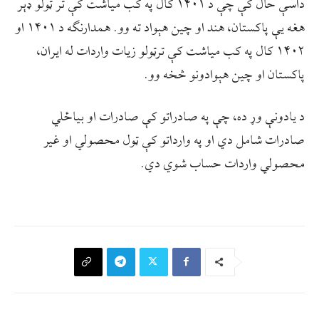
داسې حال کې چې د ۱۴۰۱ کال په کب مياشت کې تر ټولو ډېر
هغه یې پاکستان، هند او چین هېواد ته وو. همدارنګه د ۱۴۰۱ او
۱۴۰۲ کال په کب میاشت کې ترټولو زیات واردات له ایران،
پاکستان او چین هېوادونو څخه وو.
د یادونې وړ ده، چې په صادراتو کې صادرات او بياځلي
صادرات شامل دي او په وارداتو کې ټول محصولي او غير
محصولي واردات حساب شوي دي.