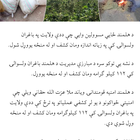
د هلمند ځایي مسوولین وایي چې ددې ولایت په باغران
ولسوالۍ کې په زیاته اندازه ومان کشف او له منځه یووړل شول.
د نشه يي توکو سره د مبارزې مدیریت د هلمند باغران ولسوالۍ
کي ۱۱۲ کيلو ګرامه ومان کشف او له منځه یووړل.
د هلمند امنيه قومندانۍ وياند ملا عزت الله حقاني ویلي چې
امنیتي ځواکونو د يو لړ کشفي عملیاتو په ترڅ کې ددې ولایت
په باغران ولسوالۍ کې ۱۱۲ کیلوګرامه ومان کشف او له منځه
وړل شوي دي.