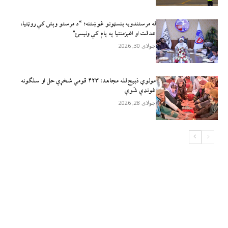
له مرستندویه بنسټونو غوښتنه؛ “د مرستو وېش کې روڼتیا،
عدالت او اغېزمنتیا په پام کې ونیسئ”
جولای 30, 2026
مولوي ذبيح‌الله مجاهد: ۴۲۳ قومي شخړې حل او سلګونه
غونډې شَوې
جولای 28, 2026