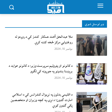
ډېر لوستل شوي
ملا عبدالحق آخند همکار کندز کې د روږدو له
روغتیایي مرکز څخه کتنه کړې
نوامبر 10, 2024
د کانونو او پټرولیم سرپرست وزیر: د کانونو عواید د
برېښنا بندونو په جوړونه کې لګوو
نوامبر 10, 2024
د اقليمي بدلون په نړيوال کنفرانس کې د اسلامي
امارت ګډون؛ د نړۍ په کچه وزيران او متخصصين
پکې ګډون کوي
نوامبر 10, 2024