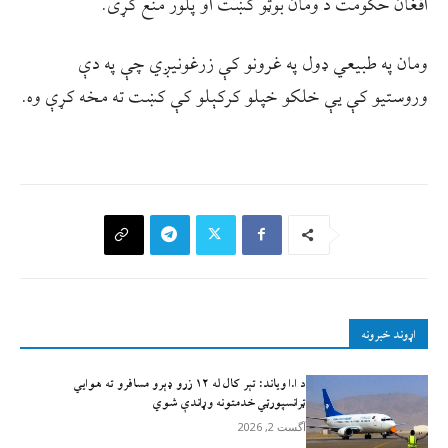
افغان حکومت د ومان بوټو کښت او پلور منع کړی.
ومان په طبیعي ډول په غرونو کې زرغونیږي چې په دې
وروستیو کې یې خلکو خپلو کرکېلو کې کښت ته مخه کړې وه.
اړوند خبرونه
د ا.ا وياند: تېر کال له ۱۲ زرو ډېرو مسافرو ته هوايي
ټرانسپورټي خدمتونه وړاندې شوي
آگست 2, 2026