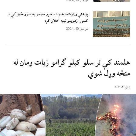
پوهنې وزارت د هېواد د سړو سيمو په ښوونځيو کې د
کلنۍ ازموينو نېټه اعلان کړه
نوامبر 10, 2024
هلمند کې تر سلو کیلو ګرامو زیات ومان له
منځه وړل شوي
اپریل 17, 2024