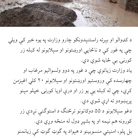
د کډوالو او بېرته راستنېدونکو چارو وزارت په یوه خبر کې ویلي
چې په غور کې د ناڅاپي اورښتونو او سېلابونو له کبله زر
کورنۍ بې ځایه شوي دي.
یاد وزارت زیاتوي چې د غور په دوو ولسوالیو مرغاب او
چهارسده کې وروستیو اورښتونو او سېلابونو ۲۰ کلي اغېزمن
کړي، چې له کبله یې یو زر او درې اویا کورنۍ خپلو مېنو
پرېښودو ته اړې شوي دي.
دغو سېلابونو د ۵۵ دوکانونو ترڅنګ د استوګنې نږدې زر
کورونه هم نیمه او په بشپړ ډول له منځه وړي دي.
بل پلو، امنیتي منسوبینو د هېواد په ګوټ ګوټ کې زیانمنو