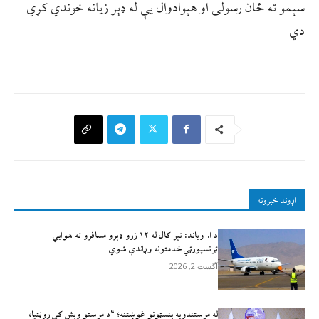
سېمو ته ځان رسولی او هېوادوال یې له ډېر زیانه خوندي کړي
دي
اړوند خبرونه
د ا.ا وياند: تېر کال له ۱۲ زرو ډېرو مسافرو ته هوايي
ټرانسپورټي خدمتونه وړاندې شوي
آگست 2, 2026
له مرستندویه بنسټونو غوښتنه؛ “د مرستو وېش کې روڼتیا،