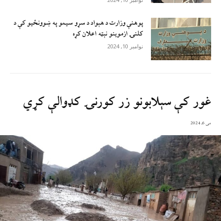
پوهنې وزارت د هېواد د سړو سيمو په ښوونځيو کې د
کلنۍ ازموينو نېټه اعلان کړه
نوامبر 10, 2024
غور کې سېلابونو زر کورنۍ کډوالې کړي
می 6, 2024