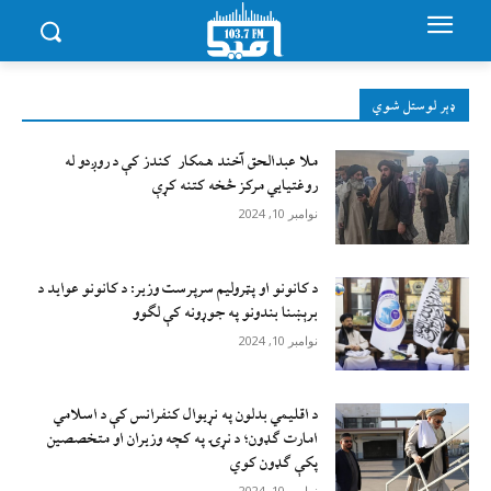
ډېر لوستل شوي
ملا عبدالحق آخند همکار کندز کې د روږدو له
روغتیایي مرکز څخه کتنه کړې
نوامبر 10, 2024
د کانونو او پټرولیم سرپرست وزیر: د کانونو عواید د
برېښنا بندونو په جوړونه کې لګوو
نوامبر 10, 2024
د اقليمي بدلون په نړيوال کنفرانس کې د اسلامي
امارت ګډون؛ د نړۍ په کچه وزيران او متخصصين
پکې ګډون کوي
نوامبر 10, 2024