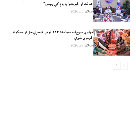
عدالت او اغېزمنتیا په پام کې ونیسئ”
جولای 30, 2026
مولوي ذبيح‌الله مجاهد: ۴۲۳ قومي شخړې حل او سلګونه
غونډې شَوې
جولای 28, 2026