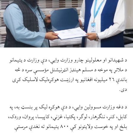
د شهيدانو او معلولينو چارو وزارت وايي، دې وزارت د يتيمانو
د ملاتړ په موخه د مسلم هينډز انټرنيشنل مؤسسې سره د څه
باندې ۲۶ ميليونه افغانيو په ارزښت هوکړه‌ليک لاسليک کړی
دی.
د دغه وزارت مسوولين وايي، د دې هوکړه لیک پر بنسټ به، په
کابل، کنړ، ننګرهار، لوګر، پکتیا، غزني، کاپیسا، پروان، وردک،
بلخ او په خوست ولایتونو کې ۸۰۰ یتیمانو ته نغدې مرستې