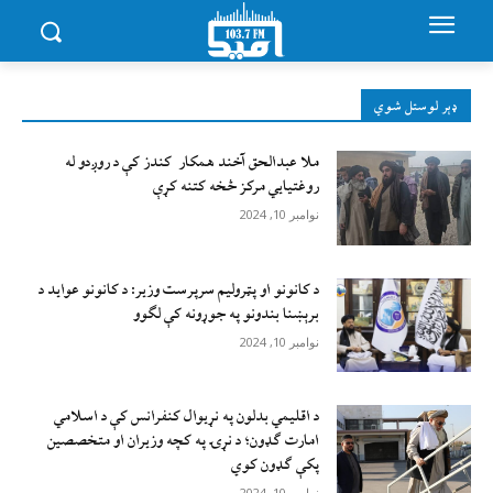
ډېر لوستل شوي
ملا عبدالحق آخند همکار کندز کې د روږدو له
روغتیایي مرکز څخه کتنه کړې
نوامبر 10, 2024
د کانونو او پټرولیم سرپرست وزیر: د کانونو عواید د
برېښنا بندونو په جوړونه کې لګوو
نوامبر 10, 2024
د اقليمي بدلون په نړيوال کنفرانس کې د اسلامي
امارت ګډون؛ د نړۍ په کچه وزيران او متخصصين
پکې ګډون کوي
نوامبر 10, 2024