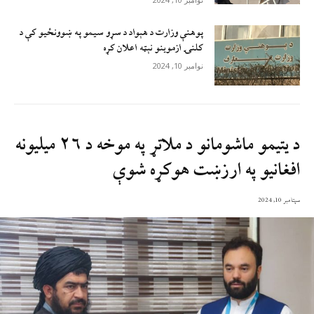
پوهنې وزارت د هېواد د سړو سيمو په ښوونځيو کې د
کلنۍ ازموينو نېټه اعلان کړه
نوامبر 10, 2024
د يتيمو ماشومانو د ملاتړ په موخه د ۲۶ ميليونه
افغانیو په ارزښت هوکړه‌ شوې
سپتامبر 10, 2024