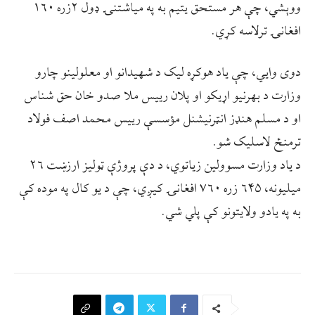
ووېشي، چې هر مستحق یتیم به په میاشتنۍ ډول ۲زره ۱۶۰
افغانۍ ترلاسه کړي.
دوی وايي، چې یاد هوکړه لیک د شهیدانو او معلولینو چارو
وزارت د بهرنیو اړیکو او پلان ریيس ملا صدو خان حق شناس
او د مسلم هنډز انټرنيشنل مؤسسې رييس محمد اصف فولاد
ترمنځ لاسلیک شو.
د یاد وزارت مسوولين زیاتوي، د دې پروژې ټولیز ارزښت ۲۶
میلیونه، ۶۴۵ زره ۷۶۰ افغانۍ کیږي، چې د يو کال په موده کې
به په یادو ولايتونو کې پلي شي.