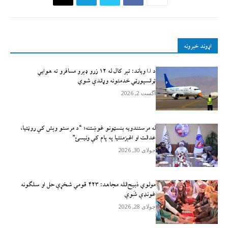
اړوند خبرونه
د ا.ا وياند: تېر کال له ۱۲ زرو ډېرو مسافرو ته هوايي
ټرانسپورټي خدمتونه وړاندې شوي
آگست 2, 2026
له مرستندویه بنسټونو غوښتنه؛ “د مرستو وېش کې روڼتیا،
عدالت او اغېزمنتیا په پام کې ونیسئ”
جولای 30, 2026
مولوي ذبيح‌الله مجاهد: ۴۲۳ قومي شخړې حل او سلګونه
غونډې شَوې
جولای 28, 2026