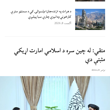
د هرات په «زنده‌جان» ولسوالۍ کې د سمنټو سترې
کارخونې ودانیزې چارې سبا پیلېږي
آگست 8, 2026
متقي: له چين سره د اسلامي امارت اړيکي
مثبتې دي
نوامبر 25, 2024