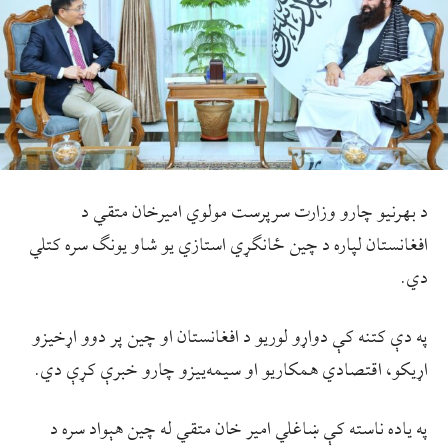
د بهرنيو چارو وزارت سرپرست مولوي اميرخان متقي د
افغانستان لپاره د چين ځانګړي استازي يو شاو يونګ سره کتلي
دي.
په دې کتنه کې دواړو لوريو د افغانستان او چين پر دوو اړخيزو
اړيکو، اقتصادي همکاريو او سيمه‌ييزو چارو خبرې کړې دي.
په ياده ناسته کې ښاغلي امير خان متقي له چين هېواد سره د