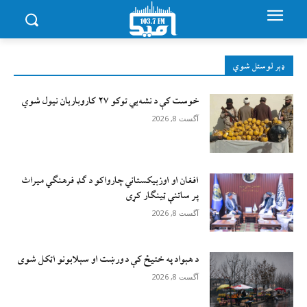
ډېر لوستل شوي
خوست کې د نشه‌يي توکو ۲۷ کاروباریان نیول شوي
آگست 8, 2026
افغان او اوزبیکستاني چارواکو د ګډ فرهنګي میراث
پر ساتنې ټینګار کړی
آگست 8, 2026
د هېواد په ختیځ کې د ورښت او سېلابونو اټکل شوی
آگست 8, 2026