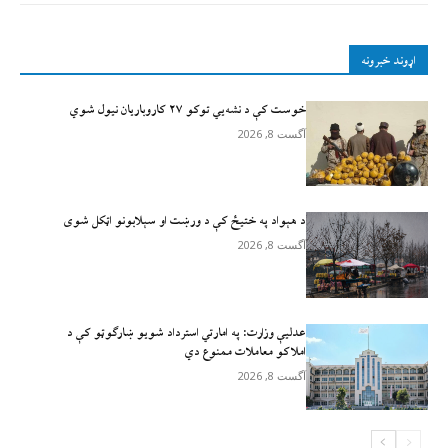
اړوند خبرونه
خوست کې د نشه‌يي توکو ۲۷ کاروباریان نیول شوي
آگست 8, 2026
د هېواد په ختیځ کې د ورښت او سېلابونو اټکل شوی
آگست 8, 2026
عدلیې وزارت: په امارتي استرداد شویو ښارګوټو کې د
املاکو معاملات ممنوع دي
آگست 8, 2026