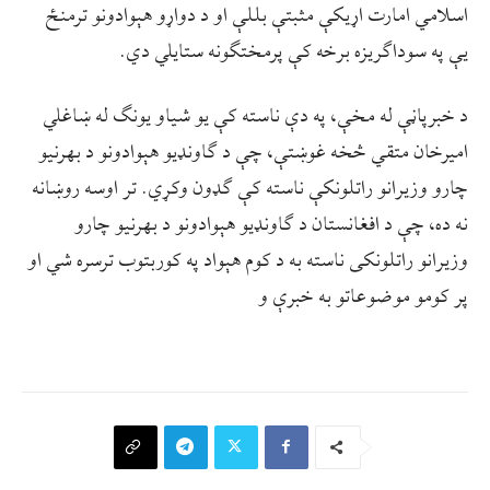
اسلامي امارت اړيکې مثبتې بللې او د دواړو هېوادونو ترمنځ
يې په سوداګريزه برخه کې پرمختګونه ستايلي دي.
د خبرپاڼې له مخې، په دې ناسته کې يو شياو يونګ له ښاغلي
اميرخان متقي څخه غوښتې، چې د ګاونډيو هېوادونو د بهرنيو
چارو وزيرانو راتلونکې ناسته کې ګډون وکړي. تر اوسه روښانه
نه ده، چې د افغانستان د ګاونډیو هېوادونو د بهرنیو چارو
وزیرانو راتلونکی ناسته به د کوم هېواد په کوربتوب ترسره شي او
پر کومو موضوعاتو به خبرې و