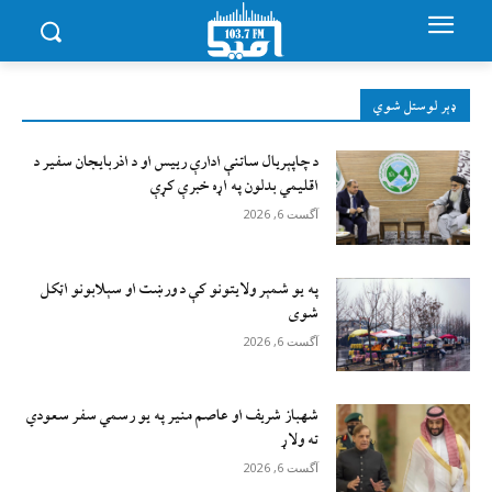
ډېر لوستل شوي
د چاپېریال ساتنې ادارې رییس او د اذربایجان سفیر د
اقلیمي بدلون په اړه خبرې کړې
آگست 6, 2026
په یو شمېر ولایتونو کې د ورښت او سېلابونو اټکل
شوی
آگست 6, 2026
شهباز شریف او عاصم منیر په یو رسمي سفر سعودي
ته ولاړ
آگست 6, 2026