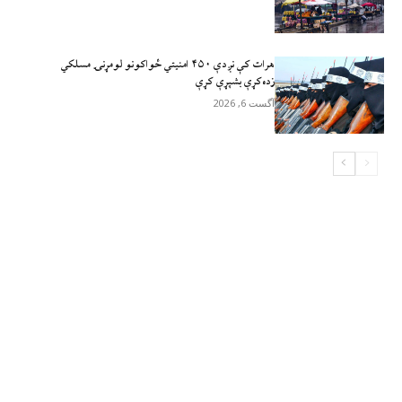
هرات کې نږدې ۴۵۰ امنيتي ځواکونو لومړنۍ مسلکي
زده‌کړې بشپړې کړې
آگست 6, 2026