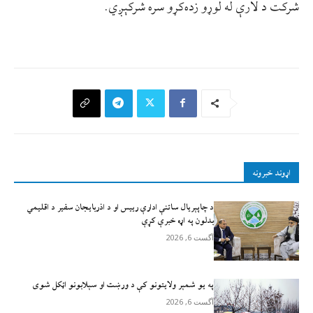
شرکت د لارې له لوړو زده‌کړو سره شرکېږي.
اړوند خبرونه
د چاپېریال ساتنې ادارې رییس او د اذربایجان سفیر د اقلیمي
بدلون په اړه خبرې کړې
آگست 6, 2026
په یو شمېر ولایتونو کې د ورښت او سېلابونو اټکل شوی
آگست 6, 2026