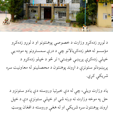
د لوړو زده‌کړو وزارت د خصوصي پوهنتونو او د لوړو زده‌کړو
مؤسسو له هغو زده‌کړيالانو چې د درې سمسترونو په موده يې
خپلې زده‌کړې پرېښې غوښتي؛ تر څو د خپلو زده‌کړو د
پرېښودلو ستونزې د اړوند پوهنتون د محصلينو له معاونيت سره
شريکې کړي.
ياد وزارت ويلي، چې له دې خبرتيا وروسته دې يادو ستونزو د
حل په موخه وزارت ته ورنه شي او خپلې ستونزې دې د خپل
اړوند پوهنتون سره شريکې او له هغې وروسته د افغان پوسټ