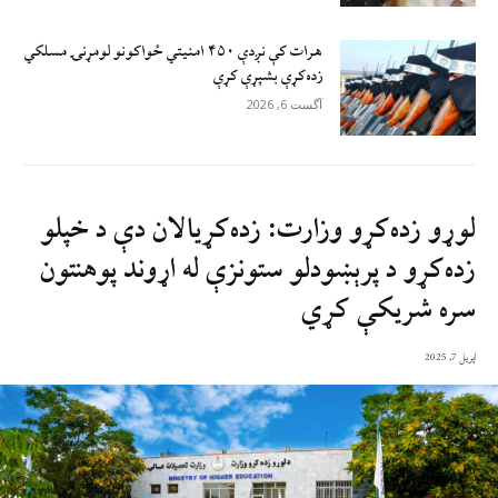
هرات کې نږدې ۴۵۰ امنيتي ځواکونو لومړنۍ مسلکي
زده‌کړې بشپړې کړې
آگست 6, 2026
لوړو زده‌کړو وزارت: زده‌کړيالان دې د خپلو
زده‌کړو د پرېښودلو ستونزې له اړوند پوهنتون
سره شريکې کړي
اپریل 7, 2025