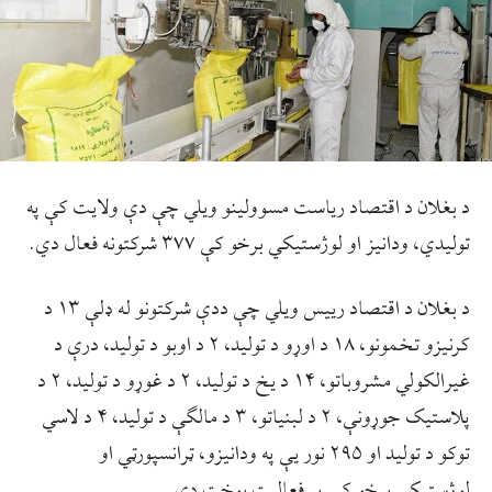
د بغلان د اقتصاد ریاست مسوولینو ویلي چې دې ولایت کې په
تولیدي، ودانیز او لوژستیکي برخو کې ۳۷۷ شرکتونه فعال دي.
د بغلان د اقتصاد رییس ویلي چې ددې شرکتونو له ډلې ۱۳ د
کرنیزو تخمونو، ۱۸ د اوړو د تولید، ۲ د اوبو د تولید، درې د
غیرالکولي مشروباتو، ۱۴ د یخ د تولید، ۲ د غوړو د تولید، ۲ د
پلاستیک جوړونې، ۲ د لبنیاتو، ۳ د مالګې د تولید، ۴ د لاسي
توکو د تولید او ۲۹۵ نور یې په ودانیزو، ټرانسپورټي او
لوژستیکي برخو کې پر فعالیت بوخت دي.