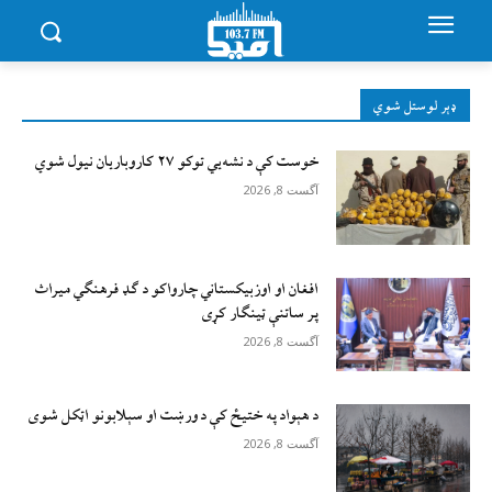
ډېر لوستل شوي
خوست کې د نشه‌يي توکو ۲۷ کاروباریان نیول شوي
آگست 8, 2026
افغان او اوزبیکستاني چارواکو د ګډ فرهنګي میراث
پر ساتنې ټینګار کړی
آگست 8, 2026
د هېواد په ختیځ کې د ورښت او سېلابونو اټکل شوی
آگست 8, 2026