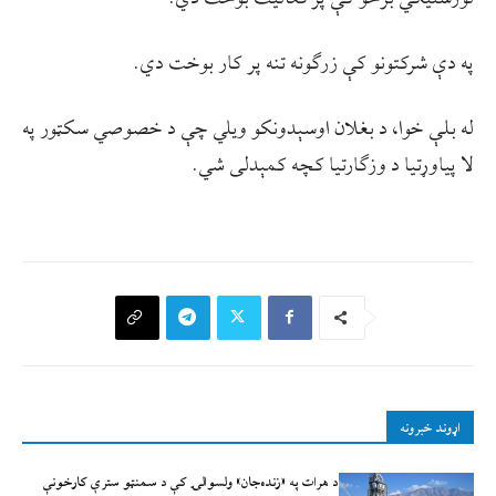
په دې شرکتونو کې زرګونه تنه پر کار بوخت دي.
له بلې خوا، د بغلان اوسېدونکو ویلي چې د خصوصي سکټور په
لا پیاوړتیا د وزګارتیا کچه کمېدلی شي.
اړوند خبرونه
د هرات په «زنده‌جان» ولسوالۍ کې د سمنټو سترې کارخونې