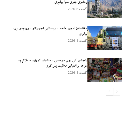
ودانیزې چارې سبا پیلېږي
آگست 8, 2026
افغانستان له چين څخه د برېښنايي تجهيزاتو د واردېدو لړۍ
پيلوي
آگست 6, 2026
پنجشېر کې یوې موسسې د متشبثو کورنیو د ملاتړ په
موخه پراختیايي فعالیت پیل کړی
آگست 5, 2026