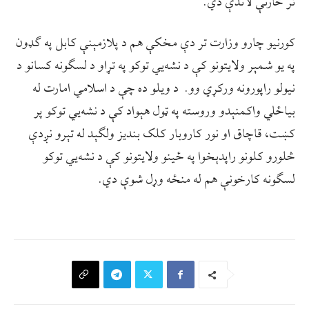
تر څارنې لاندې دي.
کورنیو چارو وزارت تر دې مخکې هم د پلازمېنې کابل په ګډون
په یو شمېر ولایتونو کې د نشه‌يي توکو په تړاو د لسګونه کسانو د
نیولو راپورونه ورکړي وو. د ویلو ده چې د اسلامي امارت له
بیاځلي واکمنېدو وروسته په ټول هېواد کې د نشه‌يي توکو پر
کښت، قاچاق او نور کاروبار کلک بندیز ولګېد له تېرو نږدې
څلورو کلونو راپدېخوا په ځینو ولایتونو کې د نشه‌يي توکو
لسګونه کارخونې هم له منځه وړل شوې دي.