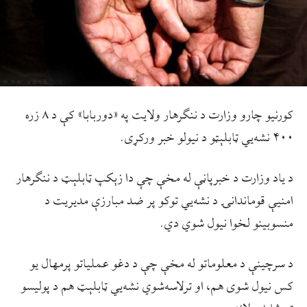
کورنیو چارو وزارت د ننګرهار ولایت په «دوربابا» کې د ۸ زره
۴۰۰ نشه‌يي ټابلېټو د نیولو خبر ورکړی.
د یاد وزارت د خبرپاڼې له مخې چې دا زېکپ ټابلېټ د ننګرهار
امنیې قوماندانۍ د نشه‌يي توکو پر ضد مبارزې مدیریت د
منسوبینو لخوا نیول شوي دي.
د سرچینې د معلوماتو له مخې چې د دغو عملیاتو پرمهال یو
کس نیول شوی هم، او ترلاسه‌شوي نشه‌يي ټابلېټ هم د پولیسو