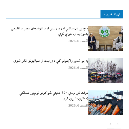
اړوند خبرونه
د چاپېریال ساتنې ادارې رییس او د اذربایجان سفیر د اقلیمي
بدلون په اړه خبرې کړې
آگست 6, 2026
په یو شمېر ولایتونو کې د ورښت او سېلابونو اټکل شوی
آگست 6, 2026
هرات کې نږدې ۴۵۰ امنيتي ځواکونو لومړنۍ مسلکي
زده‌کړې بشپړې کړې
آگست 6, 2026