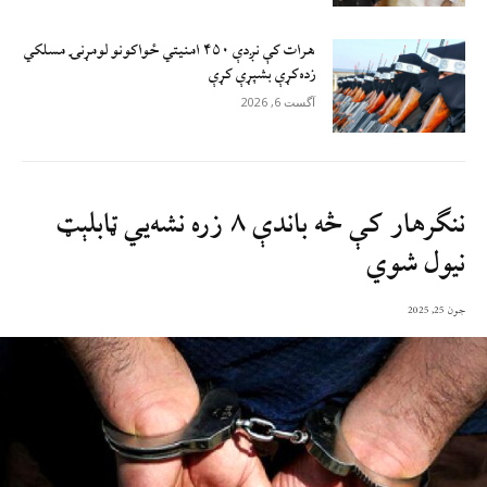
هرات کې نږدې ۴۵۰ امنيتي ځواکونو لومړنۍ مسلکي
زده‌کړې بشپړې کړې
آگست 6, 2026
ننګرهار کې څه باندې ۸ زره نشه‌يي ټابلېټ
نیول شوي
جون 25, 2025