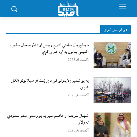
ډېر لوستل شوي
د چاپېریال ساتنې ادارې رییس او د اذربایجان سفیر د
اقلیمي بدلون په اړه خبرې کړې
آگست 6, 2026
په یو شمېر ولایتونو کې د ورښت او سېلابونو اټکل
شوی
آگست 6, 2026
شهباز شریف او عاصم منیر په یو رسمي سفر سعودي
ته ولاړ
آگست 6, 2026