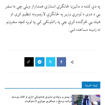
په دې کتنه د مالیزیا ځانګړي استازي همداراز ویلي چې دا سفر
یې د دوی د لومړي وزیر په ځانګړې لارښوونه تنظیم کړی او
هیله يې څرګنده کړې چې په راتلونکي کې په لوړه کچه سفرونو
ته زمینه مساعده شي.
اړوند خبرونه
د پېښو پر وړاندې مبارزې چمتووالي ادارې او افغان پوسټ
شرکت ترمنځ د همکاریو هوکړې لاسلیکېدل