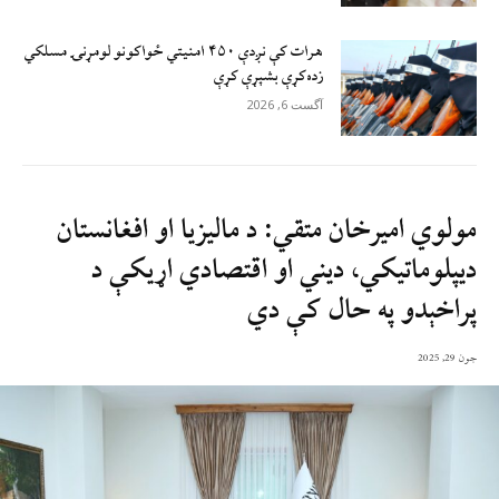
هرات کې نږدې ۴۵۰ امنيتي ځواکونو لومړنۍ مسلکي
زده‌کړې بشپړې کړې
آگست 6, 2026
مولوي امیرخان متقي: د مالیزیا او افغانستان
دیپلوماتیکي، ديني او اقتصادي اړیکې د
پراخېدو په حال کې دي
جون 29, 2025