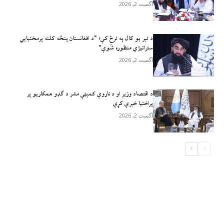
آگست 2, 2026
د تېر يو کال په ترڅ کې؛ “د افغانستان پنځه کلنه پرمختیايي
ستراتیژي منظوره شَوې”
آگست 2, 2026
د اقتصاد وزیر او د ناروې کمېټې مشر د ګډو همکاریو پر
پراختیا خبرې کړې
آگست 2, 2026