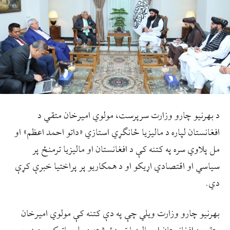
د بهرنیو چارو وزارت سرپرست، مولوي امیرخان متقي د
افغانستان لپاره د مالیزیا ځانګړي استازي «داتو احمد اعظم» او
مل پلاوي سره په کتنه کې د افغانستان او مالیزیا ترمنځ پر
سیاسي او اقتصادي اړیکو او د همکاريو پر پراختيا خبرې کړې
دي.
بهرنیو چارو وزارت ویلي چې په دې کتنه کې مولوي امیرخان