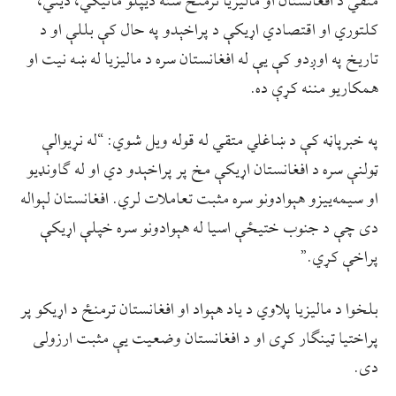
متقي د افغانستان او مالیزیا ترمنځ شته دیپلو ماتیکي، دیني،
کلتوري او اقتصادي اړیکې د پراخېدو په حال کې بللې او د
تاریخ په اوږدو کې يې له افغانستان سره د مالیزیا له ښه نیت او
همکاریو مننه کړې ده.
په خبرپاڼه کې د ښاغلي متقي له قوله ویل شوي: “له نړيوالې
ټولنې سره د افغانستان اړيکې مخ پر پراخېدو دي او له ګاونډيو
او سيمه‌ييزو هېوادونو سره مثبت تعاملات لري. افغانستان لېواله
دی چې د جنوب ختیځې اسیا له هېوادونو سره خپلې اړیکې
پراخې کړي.”
بلخوا د مالیزیا پلاوي د یاد هېواد او افغانستان ترمنځ د اړیکو پر
پراختیا ټینګار کړی او د افغانستان وضعیت يې مثبت ارزولی
دی.