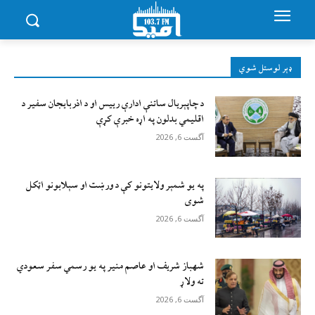
ډېر لوستل شوي
د چاپېریال ساتنې ادارې رییس او د اذربایجان سفیر د
اقلیمي بدلون په اړه خبرې کړې
آگست 6, 2026
په یو شمېر ولایتونو کې د ورښت او سېلابونو اټکل
شوی
آگست 6, 2026
شهباز شریف او عاصم منیر په یو رسمي سفر سعودي
ته ولاړ
آگست 6, 2026