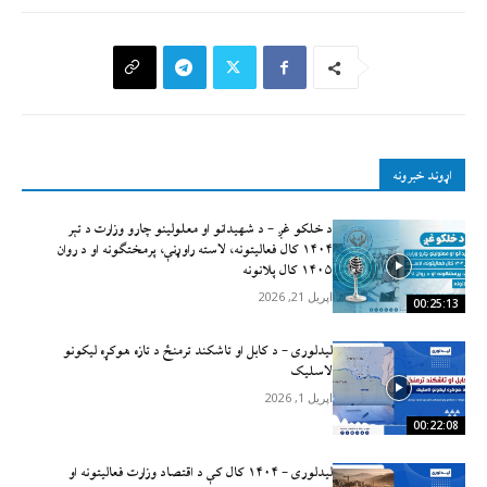
اړوند خبرونه
د خلکو غږ – د شهیدانو او معلولینو چارو وزارت د تېر
۱۴۰۴ کال فعالیتونه، لاسته راوړنې، پرمختګونه او د روان
۱۴۰۵ کال پلانونه
اپریل 21, 2026
00:25:13
لیدلوری – د کابل او تاشکند ترمنځ د تازه هوکړه لیکونو
لاسلیک
اپریل 1, 2026
00:22:08
لیدلوری – ۱۴۰۴ کال کې د اقتصاد وزارت فعالیتونه او