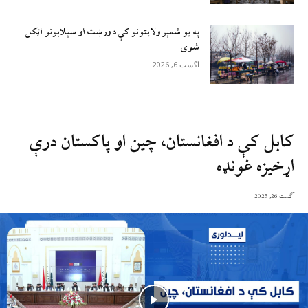
په یو شمېر ولایتونو کې د ورښت او سېلابونو اټکل
شوی
آگست 6, 2026
کابل کې د افغانستان، چین او پاکستان درې
اړخیزه غونډه
آگست 26, 2025