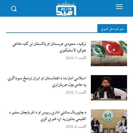
ډېر لوستل شوي
ترکیه، سعودي عربستان او پاکستان نن ګډه دفاعي
هوکړه لاسلیکوي
آگست 7, 2026
اسلامي امارت: د افغانستان او ایران ترمنځ سوداګري
په عادي ډول جریان لري
آگست 7, 2026
د چاپېریال ساتنې ادارې رییس او د اذربایجان سفیر د
اقلیمي بدلون په اړه خبرې کړې
آگست 6, 2026