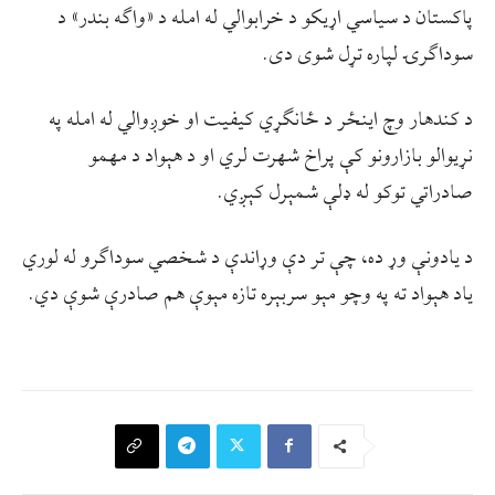
پاکستان د سیاسي اړیکو د خرابوالي له امله د «واګه بندر» د
سوداګرۍ لپاره تړل شوی دی.
د کندهار وچ اينځر د ځانګړي کیفیت او خوږوالي له امله په
نړیوالو بازارونو کې پراخ شهرت لري او د هېواد د مهمو
صادراتي توکو له ډلې شمېرل کېږي.
د يادونې وړ ده، چې تر دې وړاندې د شخصي سوداګرو له لوري
ياد هېواد ته په وچو مېو سربېره تازه مېوې هم صادرې شوې دي.