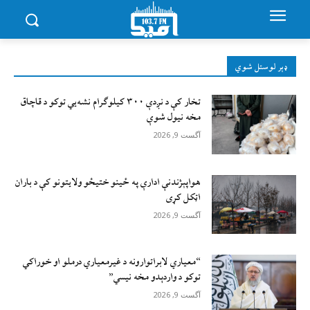
ډېر لوستل شوي
تخار کې د نږدې ۳۰۰ کیلوګرام نشه‌يي توکو د قاچاق
مخه نیول شوې
آگست 9, 2026
هواپېژندنې ادارې په ځینو ختیځو ولایتونو کې د باران
اټکل کړی
آگست 9, 2026
“معیاري لابراتوارونه د غیرمعیاري درملو او خوراکي
توکو د واردېدو مخه نیسي”
آگست 9, 2026