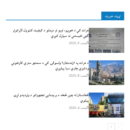
اړوند خبرونه
هرات کې د خوړو، اوبو او درملو د کیفیت کنټرول لابراتوار
ګټې اخيستنې ته سپارل کېږي
آگست 9, 2026
د هرات په «زنده‌جان» ولسوالۍ کې د سمنټو سترې کارخونې
ودانیزې چارې سبا پیلېږي
آگست 8, 2026
افغانستان له چين څخه د برېښنايي تجهيزاتو د واردېدو لړۍ
پيلوي
آگست 6, 2026