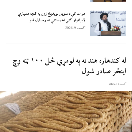
هرات کې د سوېل ‌لویدیځ زون په کچه معیاري
لابراتوار ګټې اخیستنې ته وسپارل شو
آگست 9, 2026
له کندهاره هند ته په لومړي ځل ۱۰۰ ټنه وچ
اينځر صادر شول
آگست 31, 2025