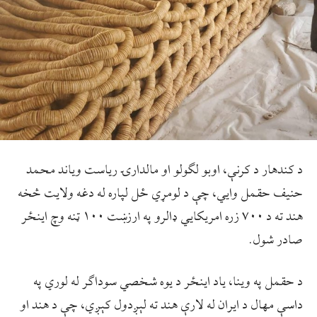
د کندهار د کرنې، اوبو لګولو او مالدارۍ ریاست ویاند محمد
حنیف حقمل وایي، چې د لومړي ځل لپاره له دغه ولایت څخه
هند ته د ۷۰۰ زره امریکايي ډالرو په ارزښت ۱۰۰ ټنه وچ اينځر
صادر شول.
د حقمل په وينا، یاد اينځر د یوه شخصي سوداګر له لوري په
داسې مهال د ایران له لارې هند ته لېږدول کېږي، چې د هند او