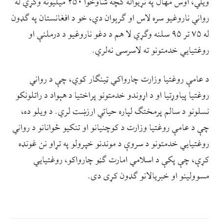
ويلي، اوس مهال په نړيواله کچه شاوخوا ۴۵۰ ميليونه وګړي له
رواني ناروغيو سره لاس او ګرېوان دي، خو د افغانستان په ګډون
له ۷۵ تر ۹۵ سلنه وګړي لا هم د دغو ناروغيو د درملنې او
روغتيايي خدمتونو ته لاسرسی نه‌لري.
د عامې روغتيا وزارت چارواکي ټينګار کوي، چې د رواني
روغتيا پياوړتيا او د اړوندو خدمتونو پراختيا د هېواد د راتلونکو
نسلونو د سالم پرمختګ لپاره حياتي ارزښت لري. د ويلو ده،
چې د عامې روغتيا وزارت د کوچنيانو او تنکيو ځوانانو د رواني
روغتيايي خدمتونو د سروې د موندنو خپرولو په تړاو نن غونډه
کړې، چې پکې د اسلامي امارت ګڼو چارواکو، روغتيايي
مسوولينو او خبريالانو ګډون کړی دی.