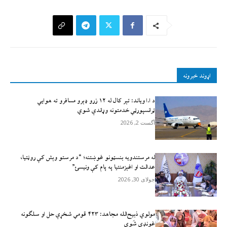
اړوند خبرونه
د ا.ا وياند: تېر کال له ۱۲ زرو ډېرو مسافرو ته هوايي
ټرانسپورټي خدمتونه وړاندې شوي
آگست 2, 2026
له مرستندویه بنسټونو غوښتنه؛ “د مرستو وېش کې روڼتیا،
عدالت او اغېزمنتیا په پام کې ونیسئ”
جولای 30, 2026
مولوي ذبيح‌الله مجاهد: ۴۲۳ قومي شخړې حل او سلګونه
غونډې شَوې