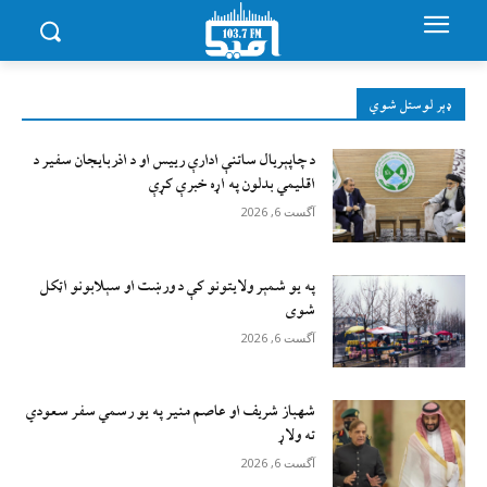
ډېر لوستل شوي
د چاپېریال ساتنې ادارې رییس او د اذربایجان سفیر د
اقلیمي بدلون په اړه خبرې کړې
آگست 6, 2026
په یو شمېر ولایتونو کې د ورښت او سېلابونو اټکل
شوی
آگست 6, 2026
شهباز شریف او عاصم منیر په یو رسمي سفر سعودي
ته ولاړ
آگست 6, 2026