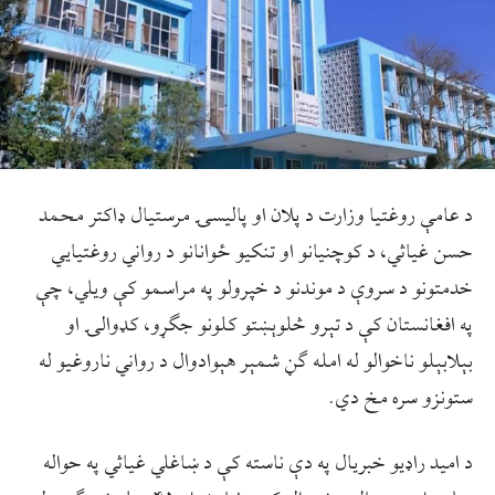
د عامې روغتيا وزارت د پلان او پاليسۍ مرستيال ډاکتر محمد
حسن غياثي، د کوچنيانو او تنکیو ځوانانو د رواني روغتيايي
خدمتونو د سروې د موندنو د خپرولو په مراسمو کې ويلي، چې
په افغانستان کې د تېرو څلوېښتو کلونو جګړو، کډوالۍ او
بېلابېلو ناخوالو له امله ګڼ شمېر هېوادوال د رواني ناروغيو له
ستونزو سره مخ دي.
د اميد راډيو خبريال په دې ناسته کې د ښاغلي غياثي په حواله