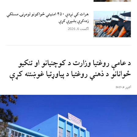
هرات کې نږدې ۴۵۰ امنيتي ځواکونو لومړنۍ مسلکي
زده‌کړې بشپړې کړې
آگست 6, 2026
د عامې روغتيا وزارت د کوچنيانو او تنکیو
ځوانانو د ذهني روغتيا د پياوړتيا غوښتنه کړې
آکتوبر 8, 2025