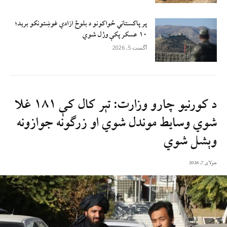
پر پاکستاني ځواکونو د بلوڅ‌ ازادي غوښتونکو بريد؛
۱۰ عسکر پکې وژل شوي
آگست 5, 2026
د کورنيو چارو وزارت: تېر کال کې ۱۸۱ غلا
شوي وسایط موندل شوي او زرګونه جوازونه
وېشل شوي
جولای 7, 2026