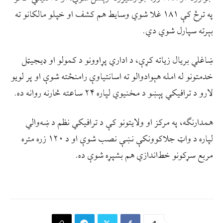
په ترڅ کې ۱۸۱ غلا شوي وسایط هم کشف او خپلو مالکانو ته
بېرته سپارل شوي دي.
ښاغلي بريال زياته کړې، د اداري پړاوونو د کمولو او ډیجیټل
خدمتونو له امله هېوادوالو ته اسانتیاوې رامنځته شوې او پر لویو
لارو د ترافیکي پېښو د مخنیوي لپاره ۲۴ ساعته څارنه روانه ده.
همدارنګه، په مرکز او ولایتونو کې د ترافیکي نظم د ښه‌والي
لپاره د واټ جلاکوونکې نښې نصب شوې او د ۱۲۰ زره متره
مربع سړکونو خط‌اندازي هم بشپړه شوې ده.