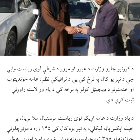
د کورنيو چارو وزارت د عبور او مرور د شرطې لوی ریاست وايي
چې د تېر يو کال په ترڅ کې یې د ترافیکي نظم، عامه خوندیتوب
او خدمتونو د ډیجیټل کولو په برخه کې د پام وړ لاسته راوړنې
ثبت کړې دي.
د ياد وزارت د عامه اړیکو لوی ریاست مرستیال ملا بريال پر
خپله اېکس‌پاڼه ليکلي، په تېر یوه کال کې ۱۴۵ زره د موټرچلونې
جوازونه او ۳۸۸ زره جوازسیرونه وېشل شوي، او د امنیتي هڅو