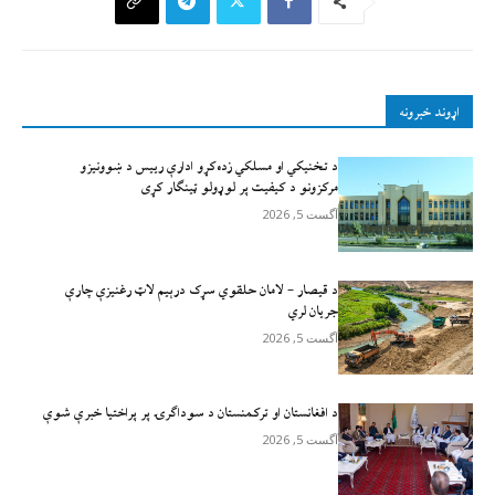
اړوند خبرونه
د تخنیکي او مسلکي زده‌کړو ادارې رییس د ښوونیزو
مرکزونو د کیفیت پر لوړولو ټینګار کړی
آگست 5, 2026
د قیصار – لامان حلقوي سړک درېیم لاټ رغنیزې چارې
جریان لري
آگست 5, 2026
د افغانستان او ترکمنستان د سوداګرۍ پر پراختیا خبرې شوې
آگست 5, 2026