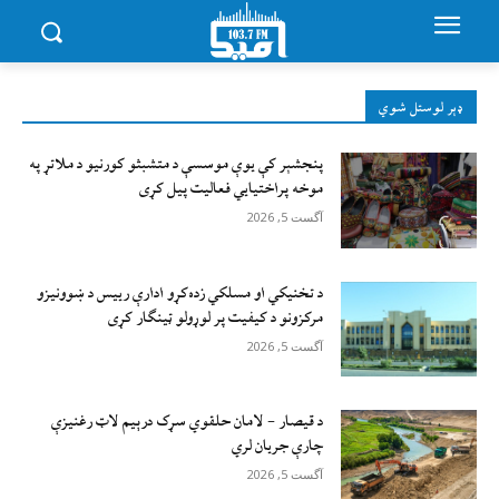
ډېر لوستل شوي
پنجشېر کې یوې موسسې د متشبثو کورنیو د ملاتړ په
موخه پراختیايي فعالیت پیل کړی
آگست 5, 2026
د تخنیکي او مسلکي زده‌کړو ادارې رییس د ښوونیزو
مرکزونو د کیفیت پر لوړولو ټینګار کړی
آگست 5, 2026
د قیصار – لامان حلقوي سړک درېیم لاټ رغنیزې
چارې جریان لري
آگست 5, 2026