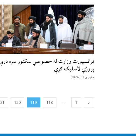
ټرانسپورټ وزارت له خصوصي سکټور سره درې
پروژې لاسلیک کړې
جنوری 31, 2024
...
121
120
119
118
1