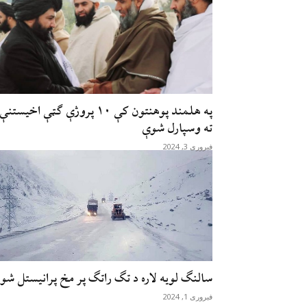
په هلمند پوهنتون کې ۱۰ پروژې ګټې اخیستنې
ته وسپارل شوې
فبروری 3, 2024
سالنګ لویه لاره د تګ راتګ پر مخ پرانیستل شوه
فبروری 1, 2024