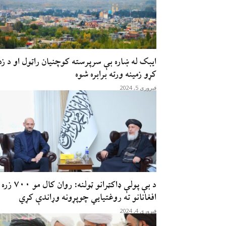
ایبک له ښاره بې سرپرسته کوچنیان راټول او د زد
کړو زمینه ورته برابره شوه
فبروری 5, 2024
د بې پولې ډاکټرانو ټولنه: روان کال مو ۷۰۰ زره
افغانانو ته روغتیایي چوپړونه وړاندې کړي
فبروری 4, 2024