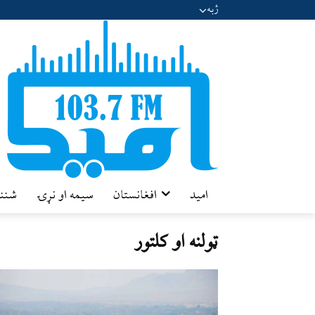
ژبه
امید
افغانستان
سیمه او نړۍ
شننه
ټولنه او کلتور