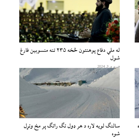
له ملي دفاع پوهنتون څخه ۲۳۵ تنه منسوبین فارغ
شول
فبروری 3, 2024
سالنګ لویه لاره د هر ډول تګ راتګ پر مخ وتړل
شوه