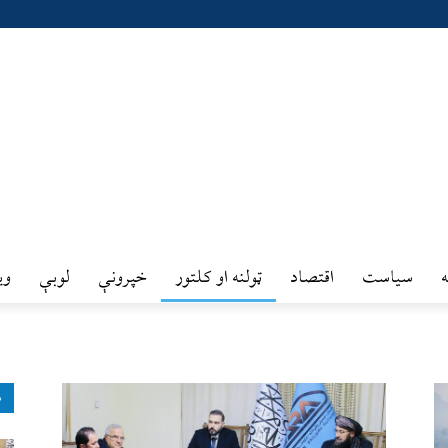
سیاست
اقتصاد
ټولنه او کلتور
خپرونې
لوبې
وي
ډ