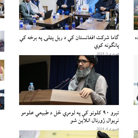
ه
ګاما شرکت افغانستان کي د ريل پټلۍ په برخه کي
پانګونه کوي
فبروری 5, 2024
تېرو ۹۰ کلونو کې په لومړي ځل د طبیعي علومو
نړیوال ژورنال انلاین شو
فبروری 4, 2024