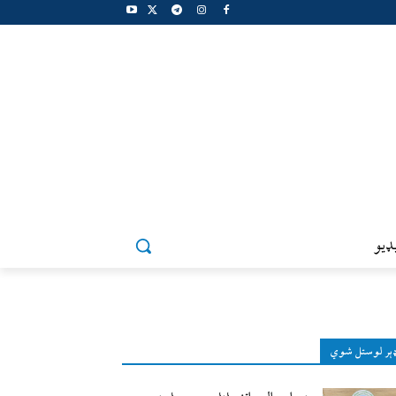
ډيو
ېر لوستل شوي