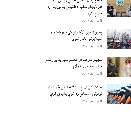
د چاپېریال ساتنې ادارې رییس او د
اذربایجان سفیر د اقلیمي بدلون په اړه
خبرې کړې
آگست 6, 2026
په یو شمېر ولایتونو کې د ورښت او
سېلابونو اټکل شوی
آگست 6, 2026
شهباز شریف او عاصم منیر په یو رسمي
سفر سعودي ته ولاړ
آگست 6, 2026
هرات کې نږدې ۴۵۰ امنيتي ځواکونو
لومړنۍ مسلکي زده‌کړې بشپړې کړې
آگست 6, 2026