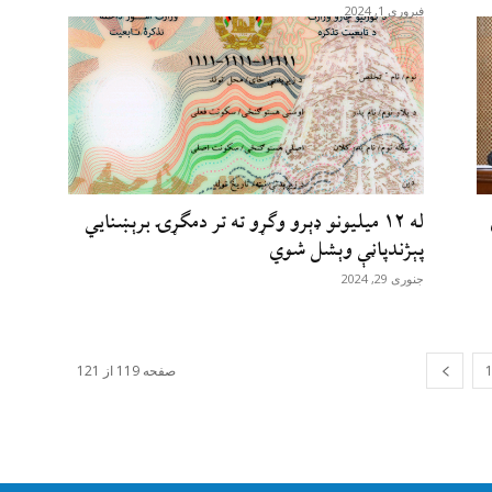
فبروری 1, 2024
له ۱۲ میلیونو ډېرو وګړو ته تر دمګړۍ برېښنایي
پېژندپاڼې وېشل شوي
جنوری 29, 2024
صفحه 119 از 121